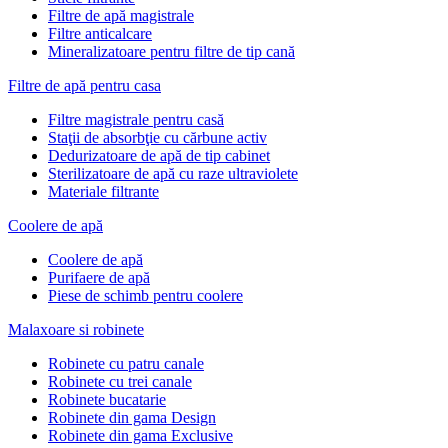
Filtre de apă magistrale
Filtre anticalcare
Mineralizatoare pentru filtre de tip cană
Filtre de apă pentru casa
Filtre magistrale pentru casă
Staţii de absorbţie cu cărbune activ
Dedurizatoare de apă de tip cabinet
Sterilizatoare de apă cu raze ultraviolete
Materiale filtrante
Coolere de apă
Сoolere de apă
Purifaere de apă
Piese de schimb pentru coolere
Malaxoare si robinete
Robinete cu patru canale
Robinete cu trei canale
Robinete bucatarie
Robinete din gama Design
Robinete din gama Exclusive