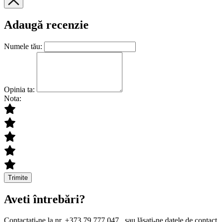
Adaugă recenzie
Numele tău:
Opinia ta:
Nota:
Trimite
Aveti întrebări?
Contactați-ne la nr. +373 79 777 047 , sau lăsați-ne datele de contact