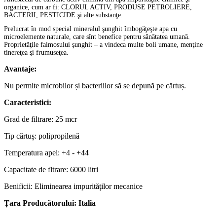
organice, cum ar fi: CLORUL ACTIV, PRODUSE PETROLIERE,
BACTERII, PESTICIDE şi alte substanţe.
Prelucrat în mod special mineralul şunghit îmbogăţeşte apa cu
microelemente naturale, care sînt benefice pentru sănătatea umană.
Proprietăţile faimosului şunghit – a vindeca multe boli umane, menţine
tinereţea şi frumuseţea.
Avantaje:
Nu permite microbilor și bacteriilor să se depună pe cărtuș.
Caracteristici:
Grad de filtrare: 25 mcr
Tip cărtuș: polipropilenă
Temperatura apei: +4 - +44
Capacitate de fltrare: 6000 litri
Benificii: Eliminearea impurităților mecanice
Țara Producătorului: Italia