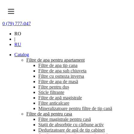
0 (79) 777-047
RO
|
RU
Catalog
Filtre de apa pentru apartament
Filtre de apa tip cana
Filtre de apa sub chiuveta
Filtre cu osmoza inversa
Filtre de apa de masă
Filtre pentru duș
Sticle filtrante
Filtre de apă magistrale
Filtre anticalcare
Mineralizatoare pentru filtre de tip cană
Filtre de apă pentru casa
Filtre magistrale pentru casă
Staţii de absorbţie cu cărbune activ
Dedurizatoare de apă de tip cabinet