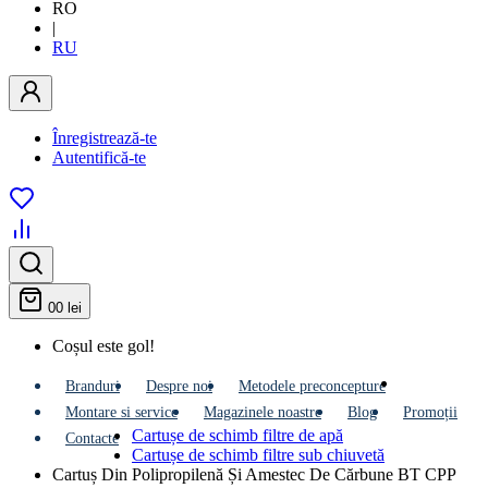
RO
|
RU
Înregistrează-te
Autentifică-te
0
0 lei
Coșul este gol!
Branduri
Despre noi
Metodele preconcepture
Montare si service
Мagazinele noastre
Blog
Promoții
Cartușe de schimb filtre de apă
Contacte
Cartușe de schimb filtre sub chiuvetă
Cartuș Din Polipropilenă Și Amestec De Cărbune BT CPP