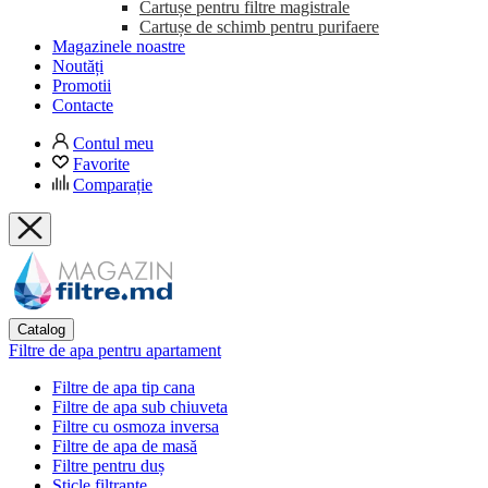
Cartușe pentru filtre magistrale
Cartușe de schimb pentru purifaere
Magazinele noastre
Noutăți
Promotii
Contacte
Contul meu
Favorite
Comparație
Catalog
Filtre de apa pentru apartament
Filtre de apa tip cana
Filtre de apa sub chiuveta
Filtre cu osmoza inversa
Filtre de apa de masă
Filtre pentru duș
Sticle filtrante