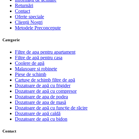
Returnări
Contact
Oferte speciale
Clienții Noștri
Metodele Preconcepute
Сategorie
Filtre de apa pentru apartament
Filtre de apă pentru casa
Coolere de apă
Malaxoare si robinete
Piese de schimb
Cartușe de schimb filtre de apă
Dozatoare de apă cu frigider
Dozatoare de apă cu compresor
Dozatoare de apa de podea
Dozatoare de apa de masă
Dozatoare de apă cu funcție de răcire
Dozatoare de apă caldă
Dozatoare de apă cu bidon
Contact