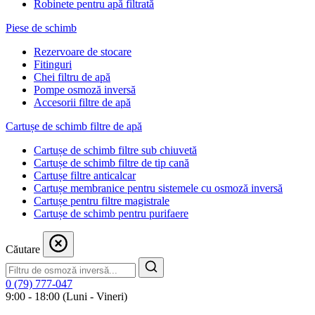
Robinete pentru apă filtrată
Piese de schimb
Rezervoare de stocare
Fitinguri
Chei filtru de apă
Pompe osmoză inversă
Accesorii filtre de apă
Cartușe de schimb filtre de apă
Cartușe de schimb filtre sub chiuvetă
Cartușe de schimb filtre de tip cană
Cartușe filtre anticalcar
Cartușe membranice pentru sistemele cu osmoză inversă
Cartușe pentru filtre magistrale
Cartușe de schimb pentru purifaere
Căutare
0 (79) 777-047
9:00 - 18:00 (Luni - Vineri)