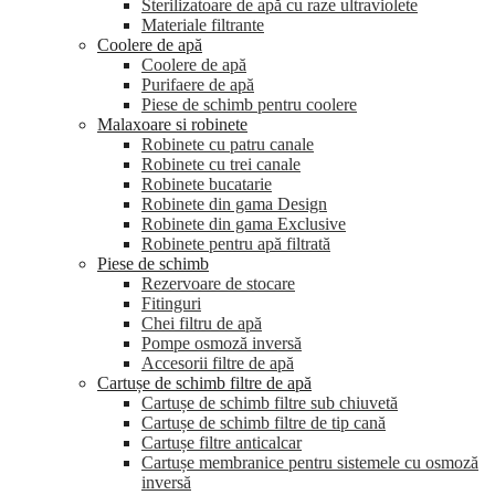
Sterilizatoare de apă cu raze ultraviolete
Materiale filtrante
Coolere de apă
Сoolere de apă
Purifaere de apă
Piese de schimb pentru coolere
Malaxoare si robinete
Robinete cu patru canale
Robinete cu trei canale
Robinete bucatarie
Robinete din gama Design
Robinete din gama Exclusive
Robinete pentru apă filtrată
Piese de schimb
Rezervoare de stocare
Fitinguri
Chei filtru de apă
Pompe osmoză inversă
Accesorii filtre de apă
Cartușe de schimb filtre de apă
Cartușe de schimb filtre sub chiuvetă
Cartușe de schimb filtre de tip cană
Cartușe filtre anticalcar
Cartușe membranice pentru sistemele cu osmoză
inversă