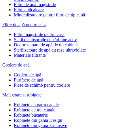
Filtre de apă magistrale
Filtre anticalcare
Mineralizatoare pentru filtre de tip cană
Filtre de apă pentru casa
Filtre magistrale pentru casă
Staţii de absorbţie cu cărbune activ
Dedurizatoare de apă de tip cabinet
Sterilizatoare de apă cu raze ultraviolete
Materiale filtrante
Coolere de apă
Сoolere de apă
Purifaere de apă
Piese de schimb pentru coolere
Malaxoare si robinete
Robinete cu patru canale
Robinete cu trei canale
Robinete bucatarie
Robinete din gama Design
Robinete din gama Exclusive