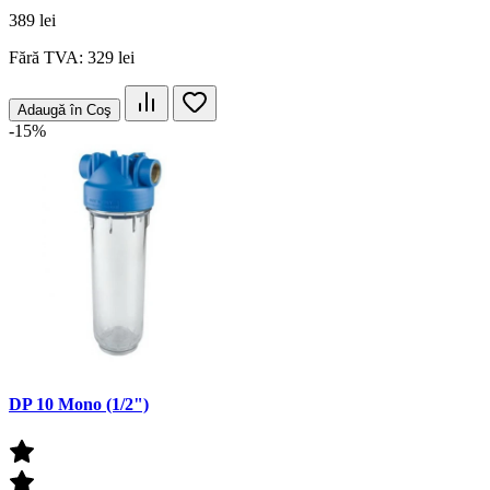
389 lei
Fără TVA: 329 lei
Adaugă în Coş
-15%
DP 10 Mono (1/2")