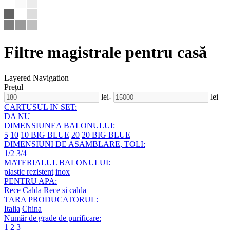
Filtre magistrale pentru casă
Layered Navigation
Prețul
lei
-
lei
CARTUSUL IN SET:
DA
NU
DIMENSIUNEA BALONULUI:
5
10
10 BIG BLUE
20
20 BIG BLUE
DIMENSIUNI DE ASAMBLARE, TOLI:
1/2
3/4
MATERIALUL BALONULUI:
plastic rezistent
inox
PENTRU APA:
Rece
Calda
Rece si calda
TARA PRODUCATORUL:
Italia
China
Număr de grade de purificare:
1
2
3