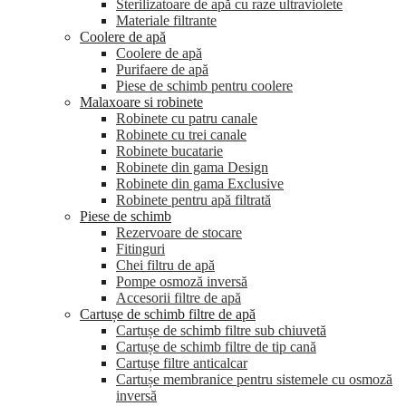
Sterilizatoare de apă cu raze ultraviolete
Materiale filtrante
Coolere de apă
Сoolere de apă
Purifaere de apă
Piese de schimb pentru coolere
Malaxoare si robinete
Robinete cu patru canale
Robinete cu trei canale
Robinete bucatarie
Robinete din gama Design
Robinete din gama Exclusive
Robinete pentru apă filtrată
Piese de schimb
Rezervoare de stocare
Fitinguri
Chei filtru de apă
Pompe osmoză inversă
Accesorii filtre de apă
Cartușe de schimb filtre de apă
Cartușe de schimb filtre sub chiuvetă
Cartușe de schimb filtre de tip cană
Cartușe filtre anticalcar
Cartușe membranice pentru sistemele cu osmoză
inversă