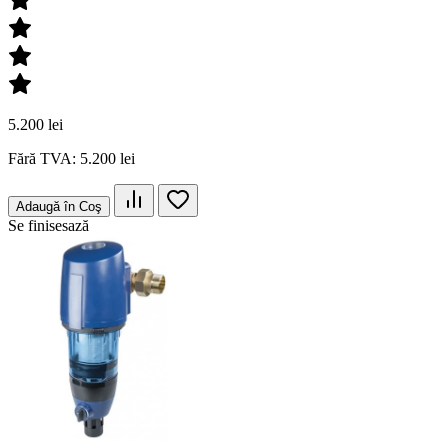
5.200 lei
Fără TVA: 5.200 lei
Adaugă în Coş
Se finisesază