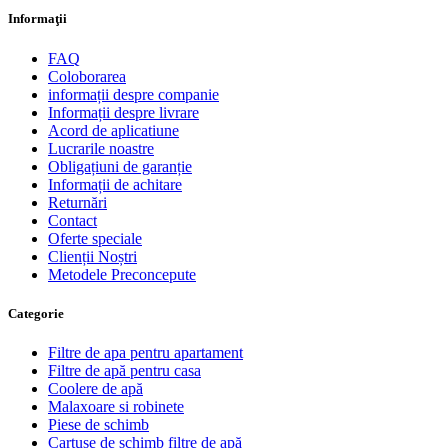
Informaţii
FAQ
Coloborarea
informații despre companie
Informații despre livrare
Acord de aplicatiune
Lucrarile noastre
Obligațiuni de garanție
Informații de achitare
Returnări
Contact
Oferte speciale
Clienții Noștri
Metodele Preconcepute
Сategorie
Filtre de apa pentru apartament
Filtre de apă pentru casa
Coolere de apă
Malaxoare si robinete
Piese de schimb
Cartușe de schimb filtre de apă