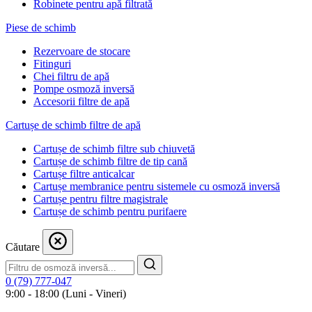
Robinete pentru apă filtrată
Piese de schimb
Rezervoare de stocare
Fitinguri
Chei filtru de apă
Pompe osmoză inversă
Accesorii filtre de apă
Cartușe de schimb filtre de apă
Cartușe de schimb filtre sub chiuvetă
Cartușe de schimb filtre de tip cană
Cartușe filtre anticalcar
Cartușe membranice pentru sistemele cu osmoză inversă
Cartușe pentru filtre magistrale
Cartușe de schimb pentru purifaere
Căutare
0 (79) 777-047
9:00 - 18:00 (Luni - Vineri)