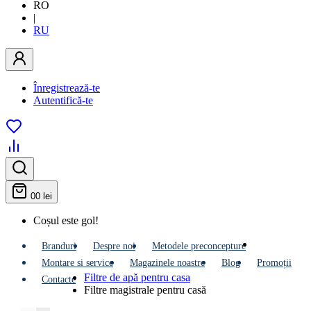
RO
|
RU
Înregistrează-te
Autentifică-te
0
0 lei
Coșul este gol!
Branduri
Despre noi
Metodele preconcepture
Montare si service
Мagazinele noastre
Blog
Promoții
Filtre de apă pentru casa
Contacte
Filtre magistrale pentru casă