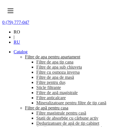
0 (79) 777-047
RO
|
RU
Catalog
Filtre de apa pentru apartament
Filtre de apa tip cana
Filtre de apa sub chiuveta
Filtre cu osmoza inversa
Filtre de apa de masă
Filtre pentru duș
Sticle filtrante
Filtre de apă magistrale
Filtre anticalcare
Mineralizatoare pentru filtre de tip cană
Filtre de apă pentru casa
Filtre magistrale pentru casă
Staţii de absorbţie cu cărbune activ
Dedurizatoare de apă de tip cabinet