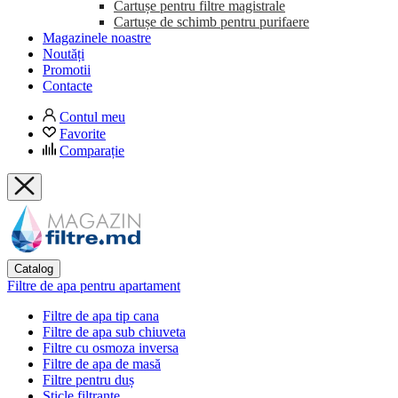
Cartușe pentru filtre magistrale
Cartușe de schimb pentru purifaere
Magazinele noastre
Noutăți
Promotii
Contacte
Contul meu
Favorite
Comparație
Catalog
Filtre de apa pentru apartament
Filtre de apa tip cana
Filtre de apa sub chiuveta
Filtre cu osmoza inversa
Filtre de apa de masă
Filtre pentru duș
Sticle filtrante