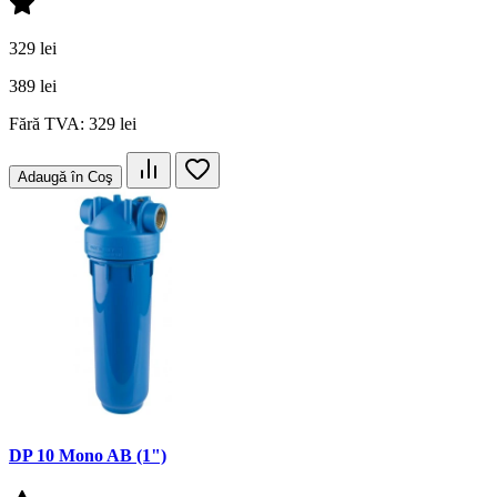
329 lei
389 lei
Fără TVA: 329 lei
Adaugă în Coş
DP 10 Mono AB (1")