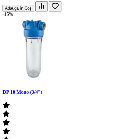
Adaugă în Coş
-15%
DP 10 Mono (3/4")