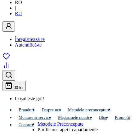
RO
|
RU
Înregistrează-te
Autentifică-te
0
0 lei
Coșul este gol!
Branduri
Despre noi
Metodele preconcepture
Montare si service
Мagazinele noastre
Blog
Promoții
Metodele Preconcepute
Contacte
Purificarea apei in apartamente