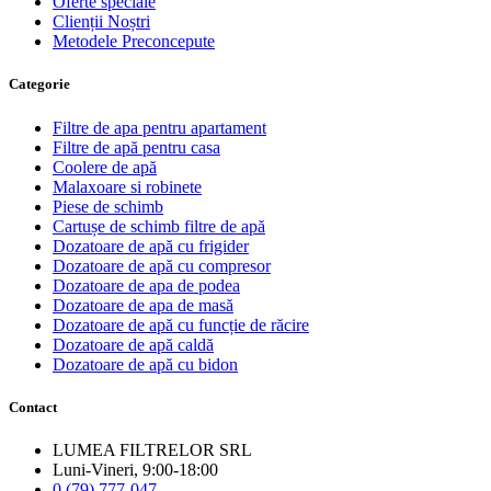
Oferte speciale
Clienții Noștri
Metodele Preconcepute
Сategorie
Filtre de apa pentru apartament
Filtre de apă pentru casa
Coolere de apă
Malaxoare si robinete
Piese de schimb
Cartușe de schimb filtre de apă
Dozatoare de apă cu frigider
Dozatoare de apă cu compresor
Dozatoare de apa de podea
Dozatoare de apa de masă
Dozatoare de apă cu funcție de răcire
Dozatoare de apă caldă
Dozatoare de apă cu bidon
Contact
LUMEA FILTRELOR SRL
Luni-Vineri, 9:00-18:00
0 (79) 777-047