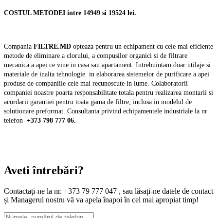
COSTUL METODEI intre 14949 si 19524 lei.
Compania
FILTRE.MD
opteaza pentru un echipament cu cele mai eficiente
metode de eliminare a clorului, a compusilor organici si de filtrare
mecanica a apei ce vine in casa sau apartament. Intrebuintam doar utilaje si
materiale de inalta tehnologie
in elaborarea sistemelor de purificare a apei
produse de companiile cele mai recunoscute in lume. Colaboratorii
companiei noastre poarta responsabilitate totala pentru realizarea montarii si
acordarii garantiei pentru toata gama de filtre, inclusa in modelul de
solutionare preformat. Consultanta privind echipamentele industriale la nr
telefon
+373 798 777 06.
Aveti întrebări?
Contactați-ne la nr. +373 79 777 047 , sau lăsați-ne datele de contact
și Managerul nostru vă va apela înapoi în cel mai apropiat timp!