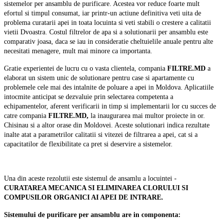
sistemelor per ansamblu de purificare. Acestea vor reduce foarte mult
efortul si timpul consumat, iar printr-un actiune definitiva veti uita de
problema curatarii apei in toata locuinta si veti stabili o crestere a calitatii
vietii Dvoastra. Costul filtrelor de apa si a solutionarii per ansamblu este
comparativ joasa, daca se iau in consideratie cheltuielile anuale pentru alte
necesitati menagere, mult mai minore ca importanta.
Gratie experientei de lucru cu o vasta clientela, compania
FILTRE.MD
a
elaborat un sistem unic de solutionare pentru case si apartamente cu
problemele cele mai des intalnite de poluare a apei in Moldova. Aplicatiile
intocmite anticipat se dezvaluie prin selectarea competenta a
echipamentelor, aferent verificarii in timp si implementarii lor cu succes de
catre compania
FILTRE.MD,
la inaugurarea mai multor proiecte in or.
Chisinau si a altor orase din Moldovei. Aceste solutionari indica rezultate
inalte atat a parametrilor calitatii si vitezei de filtrarea a apei, cat si a
capacitatilor de flexibilitate ca pret si deservire a sistemelor.
Una din aceste rezolutii este sistemul de ansamlu a locuintei -
CURATAREA MECANICA SI ELIMINAREA CLORULUI SI
COMPUSILOR ORGANICI AI APEI DE INTRARE.
Sistemului de purificare per ansamblu are in componenta: