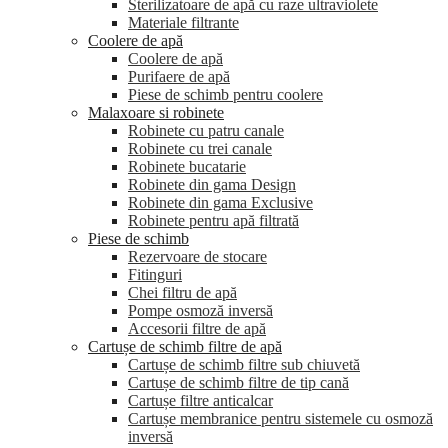
Sterilizatoare de apă cu raze ultraviolete
Materiale filtrante
Coolere de apă
Сoolere de apă
Purifaere de apă
Piese de schimb pentru coolere
Malaxoare si robinete
Robinete cu patru canale
Robinete cu trei canale
Robinete bucatarie
Robinete din gama Design
Robinete din gama Exclusive
Robinete pentru apă filtrată
Piese de schimb
Rezervoare de stocare
Fitinguri
Chei filtru de apă
Pompe osmoză inversă
Accesorii filtre de apă
Cartușe de schimb filtre de apă
Cartușe de schimb filtre sub chiuvetă
Cartușe de schimb filtre de tip cană
Cartușe filtre anticalcar
Cartușe membranice pentru sistemele cu osmoză
inversă