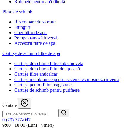
Robinete pentru apă filtrată
Piese de schimb
Rezervoare de stocare
Fitinguri
Chei filtru de apă
Pompe osmoză inversă
Accesorii filtre de apă
Cartușe de schimb filtre de apă
Cartușe de schimb filtre sub chiuvetă
Cartușe de schimb filtre de tip cană
Cartușe filtre anticalcar
Cartușe membranice pentru sistemele cu osmoză inversă
Cartușe pentru filtre magistrale
Cartușe de schimb pentru purifaere
Căutare
0 (79) 777-047
9:00 - 18:00 (Luni - Vineri)