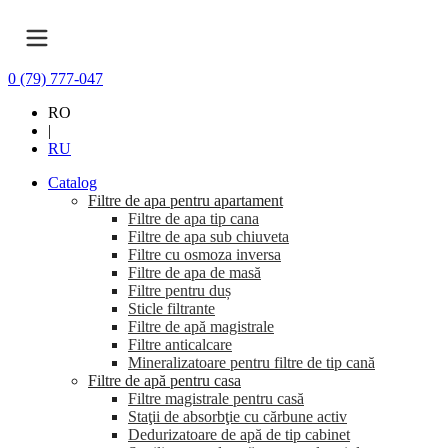
0 (79) 777-047
RO
|
RU
Catalog
Filtre de apa pentru apartament
Filtre de apa tip cana
Filtre de apa sub chiuveta
Filtre cu osmoza inversa
Filtre de apa de masă
Filtre pentru duș
Sticle filtrante
Filtre de apă magistrale
Filtre anticalcare
Mineralizatoare pentru filtre de tip cană
Filtre de apă pentru casa
Filtre magistrale pentru casă
Staţii de absorbţie cu cărbune activ
Dedurizatoare de apă de tip cabinet