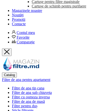
Cartușe pentru filtre magistrale
Cartușe de schimb pentru purifaere
Magazinele noastre
Noutăți
Promotii
Contacte
Contul meu
Favorite
Comparație
Catalog
Filtre de apa pentru apartament
Filtre de apa tip cana
Filtre de apa sub chiuveta
Filtre cu osmoza inversa
Filtre de apa de masă
Filtre pentru duș
Sticle filtrante