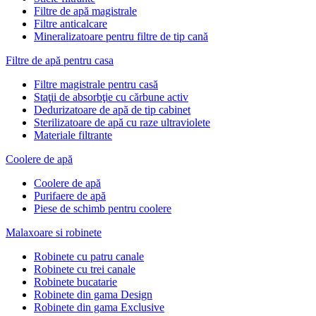
Filtre de apă magistrale
Filtre anticalcare
Mineralizatoare pentru filtre de tip cană
Filtre de apă pentru casa
Filtre magistrale pentru casă
Staţii de absorbţie cu cărbune activ
Dedurizatoare de apă de tip cabinet
Sterilizatoare de apă cu raze ultraviolete
Materiale filtrante
Coolere de apă
Сoolere de apă
Purifaere de apă
Piese de schimb pentru coolere
Malaxoare si robinete
Robinete cu patru canale
Robinete cu trei canale
Robinete bucatarie
Robinete din gama Design
Robinete din gama Exclusive