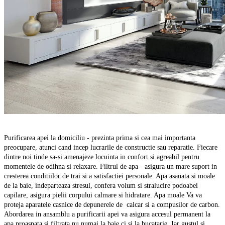
Purificarea apei la domiciliu - prezinta prima si cea mai importanta
preocupare, atunci cand incep lucrarile de constructie sau reparatie. Fiecare
dintre noi tinde sa-si amenajeze locuinta in confort si agreabil pentru
momentele de odihna si relaxare. Filtrul de apa - asigura un mare suport in
cresterea conditiilor de trai si a satisfactiei personale. Apa asanata si moale
de la baie, indeparteaza stresul, confera volum si stralucire podoabei
capilare, asigura pielii corpului calmare si hidratare. Apa moale Va va
proteja aparatele casnice de depunerele de
calcar si a compusilor de carbon.
Abordarea in ansamblu a purificarii apei va asigura accesul permanent la
apa proaspata si filtrata nu numai la baie ci si la bucatarie. Iar gustul si