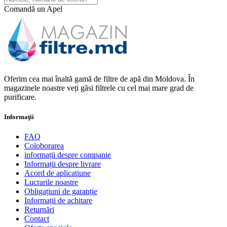
Comandă un Apel
Oferim cea mai înaltă gamă de filtre de apă din Moldova. În
magazinele noastre veți găsi filtrele cu cel mai mare grad de
purificare.
Informaţii
FAQ
Coloborarea
informații despre companie
Informații despre livrare
Acord de aplicatiune
Lucrarile noastre
Obligațiuni de garanție
Informații de achitare
Returnări
Contact