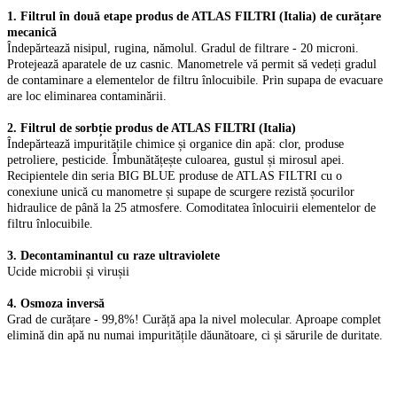
1. Filtrul în două etape produs de ATLAS FILTRI (Italia) de curățare
mecanică
Îndepărtează nisipul, rugina, nămolul. Gradul de filtrare - 20 microni.
Protejează aparatele de uz casnic. Manometrele vă permit să vedeți gradul
de contaminare a elementelor de filtru înlocuibile. Prin supapa de evacuare
are loc eliminarea contaminării.
2. Filtrul de sorbție produs de ATLAS FILTRI (Italia)
Îndepărtează impuritățile chimice și organice din apă: clor, produse
petroliere, pesticide. Îmbunătățește culoarea, gustul și mirosul apei.
Recipientele din seria BIG BLUE produse de ATLAS FILTRI cu o
conexiune unică cu manometre și supape de scurgere rezistă șocurilor
hidraulice de până la 25 atmosfere. Comoditatea înlocuirii elementelor de
filtru înlocuibile.
3. Decontaminantul cu raze ultraviolete
Ucide microbii și virușii
4. Osmoza inversă
Grad de curățare - 99,8%! Curăță apa la nivel molecular. Aproape complet
elimină din apă nu numai impuritățile dăunătoare, ci și sărurile de duritate.