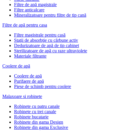
Filtre de apă magistrale
Filtre anticalcare
Mineralizatoare pentru filtre de tip cană
Filtre de apă pentru casa
Filtre magistrale pentru casă
Staţii de absorbţie cu cărbune activ
Dedurizatoare de apă de tip cabinet
Sterilizatoare de apă cu raze ultraviolete
Materiale filtrante
Coolere de apă
Сoolere de apă
Purifaere de apă
Piese de schimb pentru coolere
Malaxoare si robinete
Robinete cu patru canale
Robinete cu trei canale
Robinete bucatarie
Robinete din gama Design
Robinete din gama Exclusive