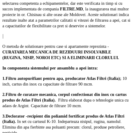
selectarea competenta a echipamentelor, dar este verificata in timp si cu
succes implementata de compania
FILTRE.MD
, la inaugurarea mai multor
proiecte in or. Chisinau si alte orase ale Moldovei. Aceste solutionari indica
rezultate inalte atat a parametrilor calitatii si vitezei de filtrarea a apei, cat si
a capacitatilor de flexibilitate ca pret si deservire a sistemelor.
O metoda de solutionare pentru case si apartamente reprezinta -
CURATAREA MECANICA DE REZIDUURI INSOLVABILE
(RUGINA, NISIP, NOROI ETC) SI A ELIMINARII CLORULUI.
In componenta sistemului per ansamblu a apei intra:
1.Filtru autopurifiant pentru apa, producator Atlas Filtri (Italia);
10
inch, cartus din inox cu capacitate de filtrare 90 mcm.
2.Filtru de curatare mecanica, corpul confectionat din inox cu cartus
produs de Atlas Filtri (Italia).
Filtru elaborat dupa o tehnologie unica cu
adaos de Argint. Capacitate de filtrare 10 mcm.
3.Declorator -recipient din poliamid fortificat produs de Atlas Filtri
(Italia).
In set cu cartusul K-10. Indeparteaza nisipul, rugina, namolul.
Elimina din apa fierbinte asa poluanti precum: clorul, produse petroliere,
pesticide.