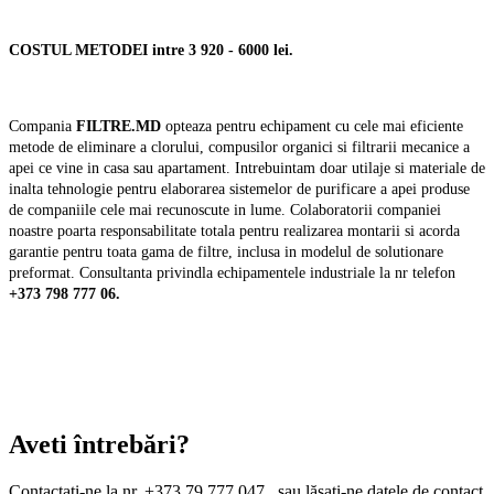
COSTUL METODEI intre 3 920 - 6000 lei.
Compania
FILTRE.MD
opteaza pentru echipament cu cele mai eficiente
metode de eliminare a clorului, compusilor organici si filtrarii mecanice a
apei ce vine in casa sau apartament. Intrebuintam doar utilaje si materiale de
inalta tehnologie pentru elaborarea sistemelor de purificare a apei produse
de companiile cele mai recunoscute in lume. Colaboratorii companiei
noastre poarta responsabilitate totala pentru realizarea montarii si acorda
garantie pentru toata gama de filtre, inclusa in modelul de solutionare
preformat. Consultanta privindla echipamentele industriale la nr telefon
+373 798 777 06.
Aveti întrebări?
Contactați-ne la nr. +373 79 777 047 , sau lăsați-ne datele de contact