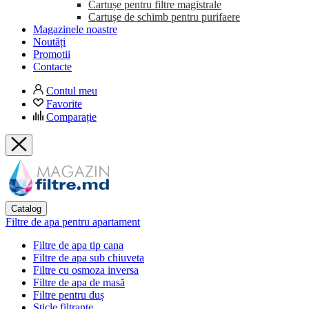
Cartușe pentru filtre magistrale
Cartușe de schimb pentru purifaere
Magazinele noastre
Noutăți
Promotii
Contacte
Contul meu
Favorite
Comparație
Catalog
Filtre de apa pentru apartament
Filtre de apa tip cana
Filtre de apa sub chiuveta
Filtre cu osmoza inversa
Filtre de apa de masă
Filtre pentru duș
Sticle filtrante