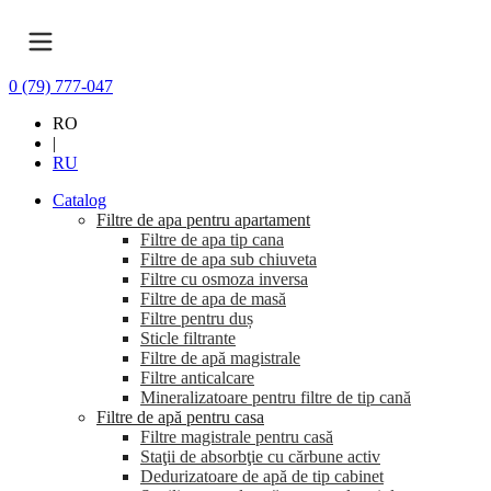
0 (79) 777-047
RO
|
RU
Catalog
Filtre de apa pentru apartament
Filtre de apa tip cana
Filtre de apa sub chiuveta
Filtre cu osmoza inversa
Filtre de apa de masă
Filtre pentru duș
Sticle filtrante
Filtre de apă magistrale
Filtre anticalcare
Mineralizatoare pentru filtre de tip cană
Filtre de apă pentru casa
Filtre magistrale pentru casă
Staţii de absorbţie cu cărbune activ
Dedurizatoare de apă de tip cabinet