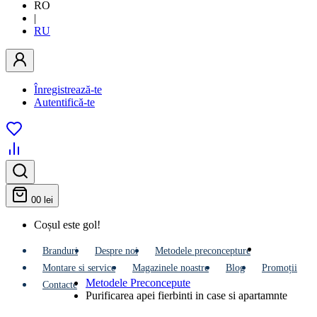
RO
|
RU
Înregistrează-te
Autentifică-te
0
0 lei
Coșul este gol!
Branduri
Despre noi
Metodele preconcepture
Montare si service
Мagazinele noastre
Blog
Promoții
Metodele Preconcepute
Contacte
Purificarea apei fierbinti in case si apartamnte