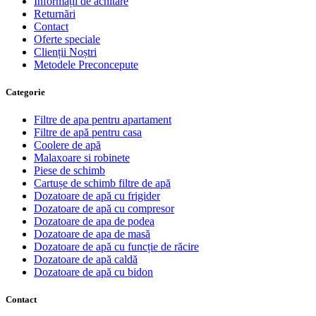
Informații de achitare
Returnări
Contact
Oferte speciale
Clienții Noștri
Metodele Preconcepute
Сategorie
Filtre de apa pentru apartament
Filtre de apă pentru casa
Coolere de apă
Malaxoare si robinete
Piese de schimb
Cartușe de schimb filtre de apă
Dozatoare de apă cu frigider
Dozatoare de apă cu compresor
Dozatoare de apa de podea
Dozatoare de apa de masă
Dozatoare de apă cu funcție de răcire
Dozatoare de apă caldă
Dozatoare de apă cu bidon
Contact