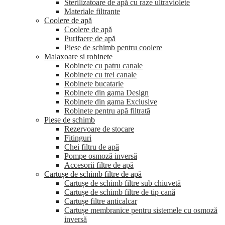
Sterilizatoare de apă cu raze ultraviolete
Materiale filtrante
Coolere de apă
Сoolere de apă
Purifaere de apă
Piese de schimb pentru coolere
Malaxoare si robinete
Robinete cu patru canale
Robinete cu trei canale
Robinete bucatarie
Robinete din gama Design
Robinete din gama Exclusive
Robinete pentru apă filtrată
Piese de schimb
Rezervoare de stocare
Fitinguri
Chei filtru de apă
Pompe osmoză inversă
Accesorii filtre de apă
Cartușe de schimb filtre de apă
Cartușe de schimb filtre sub chiuvetă
Cartușe de schimb filtre de tip cană
Cartușe filtre anticalcar
Cartușe membranice pentru sistemele cu osmoză
inversă