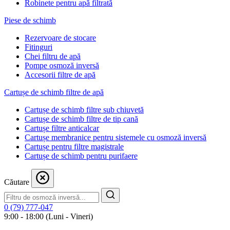
Robinete pentru apă filtrată
Piese de schimb
Rezervoare de stocare
Fitinguri
Chei filtru de apă
Pompe osmoză inversă
Accesorii filtre de apă
Cartușe de schimb filtre de apă
Cartușe de schimb filtre sub chiuvetă
Cartușe de schimb filtre de tip cană
Cartușe filtre anticalcar
Cartușe membranice pentru sistemele cu osmoză inversă
Cartușe pentru filtre magistrale
Cartușe de schimb pentru purifaere
Căutare
0 (79) 777-047
9:00 - 18:00 (Luni - Vineri)