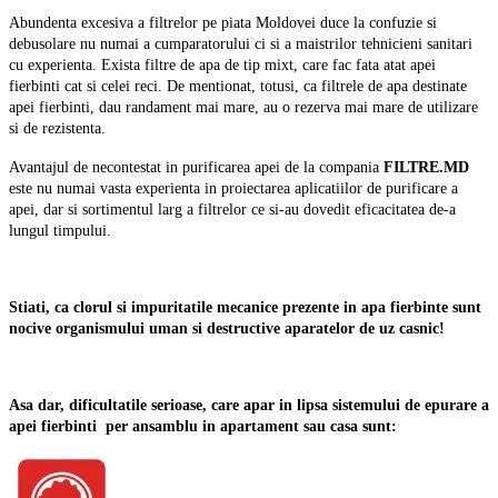
Abundenta excesiva a filtrelor pe piata Moldovei duce la confuzie si
debusolare nu numai a cumparatorului ci si a maistrilor tehnicieni sanitari
cu experienta. Exista filtre de apa de tip mixt, care fac fata atat apei
fierbinti cat si celei reci. De mentionat, totusi, ca filtrele de apa destinate
apei fierbinti, dau randament mai mare, au o rezerva mai mare de utilizare
si de rezistenta.
Avantajul de necontestat in purificarea apei de la compania
FILTRE.MD
este nu numai vasta experienta in proiectarea aplicatiilor de purificare a
apei, dar si sortimentul larg a filtrelor ce si-au dovedit eficacitatea de-a
lungul timpului.
Stiati, ca clorul si impuritatile mecanice prezente in apa fierbinte sunt
nocive organismului uman si destructive aparatelor de uz casnic!
Asa dar, dificultatile serioase, care apar in lipsa sistemului de epurare a
apei fierbinti
per ansamblu in apartament sau casa sunt: