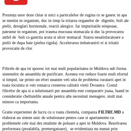
Prezența unor doze chiar si mici a particulelor de rugina ce se gasesc in apa
se mentin in organism, duc in timp la iritarea organelor de
digestie, boli ale
pielii, dereglari hormonale, reactii alergice. Iar impuritatile nisipoase,
patrunse in organism, pot trauma mucoasa stomacala si duc la provocarea
astfel de
boli ca gastrita acuta si ulcer stomacal. Starea nesatisfacatoare a
pielii de dupa baie (pielea rigida). Accelerarea imbatranirii ei si iritatii
provocatte de clor.
Filtrele de apa isi sporesc tot mai mult popularitatea in Moldova sub forma
sistemelor de ansamblu de purificare. Acestea vor reduce foarte mult efortul
si timpul, iar printr-un efort unanim veti uita de problema curatarii apei in
toata locuinta si veti remarca cresterea calitatii vietii Dvoastra. Costul
filtrelor de apa si a solutionarii per ansamblu este comparativ joasa, luand in
consideratie cheltuielile anuale pentru alte necesitati menagere, mult mai
minore ca importanta.
Gratie experientei de lucru cu o vasta clientela, compania
FILTRE.MD
a
elaborat un sistem unic de solutionare pentru case si apartamente cu
problemele cele mai des intalnite de poluare a apei in Moldova. Rezolvarea
preformata (prealabila, premergatoare),
se evidentiaza nu numai prin