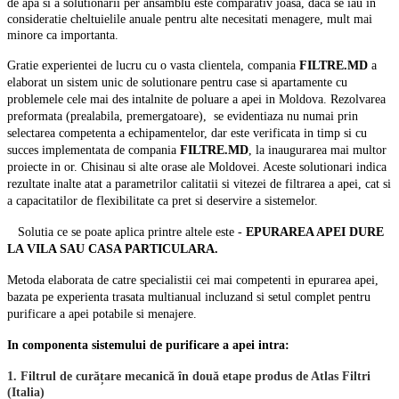
de apa si a solutionarii per ansamblu este comparativ joasa, daca se iau in
consideratie cheltuielile anuale pentru alte necesitati menagere, mult mai
minore ca importanta.
Gratie experientei de lucru cu o vasta clientela, compania
FILTRE.MD
a
elaborat un sistem unic de solutionare pentru case si apartamente cu
problemele cele mai des intalnite de poluare a apei in Moldova. Rezolvarea
preformata (prealabila, premergatoare),
se evidentiaza nu numai prin
selectarea competenta a echipamentelor, dar este verificata in timp si cu
succes implementata de compania
FILTRE.MD
, la inaugurarea mai multor
proiecte in or. Chisinau si alte orase ale Moldovei. Aceste solutionari indica
rezultate inalte atat a parametrilor calitatii si vitezei de filtrarea a apei, cat si
a capacitatilor de flexibilitate ca pret si deservire a sistemelor.
Solutia ce se poate aplica printre altele este -
EPURAREA APEI DURE
LA VILA SAU CASA PARTICULARA.
Metoda elaborata de catre specialistii cei mai competenti in epurarea apei,
bazata pe experienta trasata multianual incluzand si setul complet pentru
purificare a apei potabile si menajere.
In componenta sistemului de purificare a apei intra:
1. Filtrul de curățare mecanică în două etape produs de Atlas Filtri
(Italia)