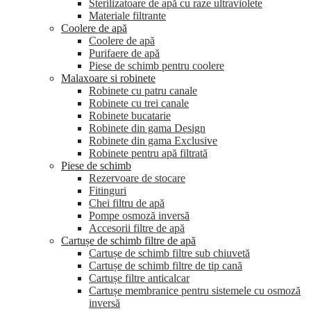
Sterilizatoare de apă cu raze ultraviolete
Materiale filtrante
Coolere de apă
Сoolere de apă
Purifaere de apă
Piese de schimb pentru coolere
Malaxoare si robinete
Robinete cu patru canale
Robinete cu trei canale
Robinete bucatarie
Robinete din gama Design
Robinete din gama Exclusive
Robinete pentru apă filtrată
Piese de schimb
Rezervoare de stocare
Fitinguri
Chei filtru de apă
Pompe osmoză inversă
Accesorii filtre de apă
Cartușe de schimb filtre de apă
Cartușe de schimb filtre sub chiuvetă
Cartușe de schimb filtre de tip cană
Cartușe filtre anticalcar
Cartușe membranice pentru sistemele cu osmoză
inversă