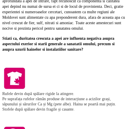
aprofundata a apei de intrare, fapt recunoscut ca componenta si calitatea
apei depind nu numai de sursa ei ci si de locul de provinienta. Deci, gratie
experientei si numeroaselor cercetari, cunoastem ca multe regiuni ale
Moldovei sunt alimentate cu apa preponderent dura, afara de aceasta apa cu
nivel crescut de fier, sulf, nitrati si amoniac. Toate aceste amestecuri sunt
nocive si prezinta pericol pentru sanatatea omului.
Stiati ca, duritatea crescuta a apei are influenta negativa asupra
aspectului exerior si starii generale a sanatatii omului, precum si
asupra uzurii hainelor si instalatiilor sanitare?
Rufele devin după spălare rigide la atingere.
Pe suprafața rufelor rămân produse de interacțiune a acizilor grași,
săpunului și sărurilor Ca și Mg (pete albe). Haina se poartă mai puțin.
Stofele după spălare devin fragile și casante.