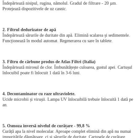
Îndepărtează nisipul, rugina, nămolul. Gradul de filtrare - 20 µm.
Protejează dispozitivele de uz casnic.
2. Filtrul dedurizator de apă
Îndepărtează sărurile de duritate din apă. Elimină scalarea și sedimentele.
Funcționează în modul automat. Regenerarea cu sare în tablete.
3. Filtru de cărbune produs de Atlas Filtri (Italia)
Îndepărtează mirosul de clor. Îmbunătățește culoarea, gustul apei. Cartușul
înlocuibil poate fi înlocuit 1 dată în 3-6 luni.
4. Decontaminator cu raze ultraviolete.
Ucide microbii și virușii. Lampa UV înlocuibilă trebuie înlocuită 1 dată pe
an.
5. Osmoza inversă nivelul de curățare - 99,8 %
Curăță apa la nivel molecular. Aproape complet elimină din apă nu numai
impuritățile dăunătoare, ci și sărurile de duritate. Cartușele de curățare