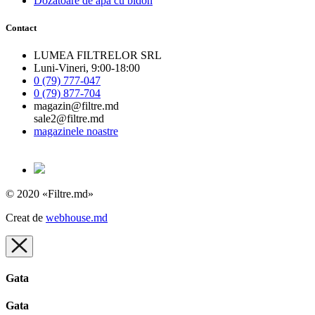
Dozatoare de apă cu bidon
Contact
LUMEA FILTRELOR SRL
Luni-Vineri, 9:00-18:00
0 (79) 777-047
0 (79) 877-704
magazin@filtre.md
sale2@filtre.md
magazinele noastre
© 2020 «Filtre.md»
Creat de
webhouse.md
Gata
Gata