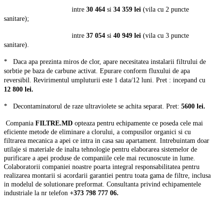
intre
30 464
si
34 359 lei
(vila cu 2 puncte
sanitare);
intre
37 054
si
40 949
lei
(vila cu 3 puncte
sanitare).
*
Daca apa prezinta miros de clor, apare necesitatea instalarii filtrului de
sorbtie pe baza de carbune activat. Epurare conform fluxului de apa
reversibil. Revirimentul umpluturii este 1 data/12 luni. Pret : incepand cu
12 800 lei.
*
Decontaminatorul de raze ultraviolete se achita separat. Pret:
5600 lei.
Compania
FILTRE.MD
opteaza pentru echipamente ce poseda cele mai
eficiente metode de eliminare a clorului, a compusilor organici si cu
filtrarea mecanica a apei ce intra in casa sau apartament. Intrebuintam doar
utilaje si materiale de inalta tehnologie pentru elaborarea sistemelor de
purificare a apei produse de companiile cele mai recunoscute in lume.
Colaboratorii companiei noastre poarta integral responsabilitatea pentru
realizarea montarii si acordarii garantiei pentru toata gama de filtre, inclusa
in modelul de solutionare preformat. Consultanta privind echipamentele
industriale la nr telefon
+373 798 777 06.