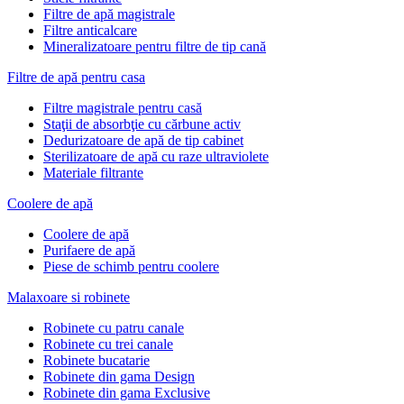
Filtre de apă magistrale
Filtre anticalcare
Mineralizatoare pentru filtre de tip cană
Filtre de apă pentru casa
Filtre magistrale pentru casă
Staţii de absorbţie cu cărbune activ
Dedurizatoare de apă de tip cabinet
Sterilizatoare de apă cu raze ultraviolete
Materiale filtrante
Coolere de apă
Сoolere de apă
Purifaere de apă
Piese de schimb pentru coolere
Malaxoare si robinete
Robinete cu patru canale
Robinete cu trei canale
Robinete bucatarie
Robinete din gama Design
Robinete din gama Exclusive