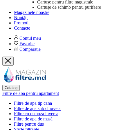
Cartușe pentru filtre magistrale
Cartușe de schimb pentru purifaere
Magazinele noastre
Noutăți
Promotii
Contacte
Contul meu
Favorite
Comparație
Catalog
Filtre de apa pentru apartament
Filtre de apa tip cana
Filtre de apa sub chiuveta
Filtre cu osmoza inversa
Filtre de apa de masă
Filtre pentru duș
Sticle filtrante