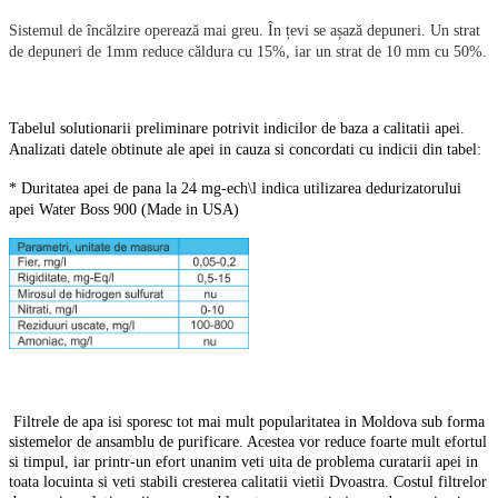
Sistemul de încălzire operează mai greu. În țevi se așază depuneri. Un strat
de depuneri de 1mm reduce căldura cu 15%, iar un strat de 10 mm cu 50%.
Tabelul solutionarii preliminare potrivit indicilor de baza a calitatii apei.
Analizati datele obtinute ale apei in cauza si concordati cu indicii din tabel:
* Duritatea apei de pana la 24 mg-ech\l indica utilizarea dedurizatorului
apei Water Boss 900 (Made in USA)
Filtrele de apa isi sporesc tot mai mult popularitatea in Moldova sub forma
sistemelor de ansamblu de purificare. Acestea vor reduce foarte mult efortul
si timpul, iar printr-un efort unanim veti uita de problema curatarii apei in
toata locuinta si veti stabili cresterea calitatii vietii Dvoastra. Costul filtrelor