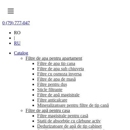
0 (79) 777-047
RO
|
RU
Catalog
Filtre de apa pentru apartament
Filtre de apa tip cana
Filtre de apa sub chiuveta
Filtre cu osmoza inversa
Filtre de apa de masă
Filtre pentru duș
Sticle filtrante
Filtre de apă magistrale
Filtre anticalcare
Mineralizatoare pentru filtre de tip cană
Filtre de apă pentru casa
Filtre magistrale pentru casă
Staţii de absorbţie cu cărbune activ
Dedurizatoare de apă de tip cabinet