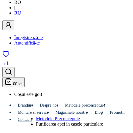
RO
|
RU
Înregistrează-te
Autentifică-te
0
0 lei
Coșul este gol!
Branduri
Despre noi
Metodele preconcepture
Montare si service
Мagazinele noastre
Blog
Promoții
Metodele Preconcepute
Contacte
Purificarea apei in casele particulare