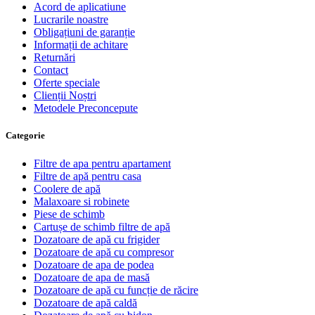
Acord de aplicatiune
Lucrarile noastre
Obligațiuni de garanție
Informații de achitare
Returnări
Contact
Oferte speciale
Clienții Noștri
Metodele Preconcepute
Сategorie
Filtre de apa pentru apartament
Filtre de apă pentru casa
Coolere de apă
Malaxoare si robinete
Piese de schimb
Cartușe de schimb filtre de apă
Dozatoare de apă cu frigider
Dozatoare de apă cu compresor
Dozatoare de apa de podea
Dozatoare de apa de masă
Dozatoare de apă cu funcție de răcire
Dozatoare de apă caldă