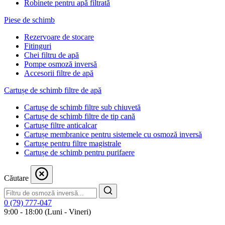
Robinete pentru apă filtrată
Piese de schimb
Rezervoare de stocare
Fitinguri
Chei filtru de apă
Pompe osmoză inversă
Accesorii filtre de apă
Cartușe de schimb filtre de apă
Cartușe de schimb filtre sub chiuvetă
Cartușe de schimb filtre de tip cană
Cartușe filtre anticalcar
Cartușe membranice pentru sistemele cu osmoză inversă
Cartușe pentru filtre magistrale
Cartușe de schimb pentru purifaere
Căutare
0 (79) 777-047
9:00 - 18:00 (Luni - Vineri)