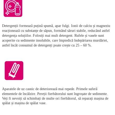
Detergenții formează puțină spumă, apar fulgi. Ionii de calciu și magneziu
reacționează cu substanțe de săpun, formând săruri stabile, reducând astfel
detergența soluțiilor. Folosiți mai mult detergent. Rufele și vasele sunt
acoperite cu sedimente insolubile, care împiedică îndepărtarea murdăriei,
astfel încât consumul de detergenți poate crește cu 25 – 60 %.
A
paratele de uz casnic de deteriorează mai repede. Primele suferă
elementele de încălzire. Pereții fierbătorului sunt îngroșate de sedimente.
Veți fi nevoiți să schimbați de multe ori fierbătorul, să reparați mașina de
spălat și mașina de spălat vase.