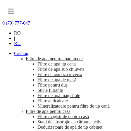
0 (79) 777-047
RO
|
RU
Catalog
Filtre de apa pentru apartament
Filtre de apa tip cana
Filtre de apa sub chiuveta
Filtre cu osmoza inversa
Filtre de apa de masă
Filtre pentru duș
Sticle filtrante
Filtre de apă magistrale
Filtre anticalcare
Mineralizatoare pentru filtre de tip cană
Filtre de apă pentru casa
Filtre magistrale pentru casă
Staţii de absorbţie cu cărbune activ
Dedurizatoare de apă de tip cabinet