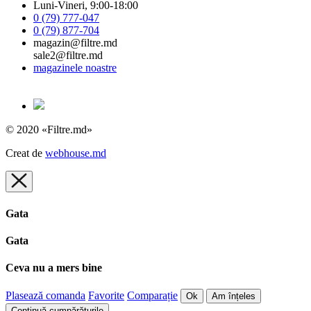
Luni-Vineri, 9:00-18:00
0 (79) 777-047
0 (79) 877-704
magazin@filtre.md
sale2@filtre.md
magazinele noastre
© 2020 «Filtre.md»
Creat de
webhouse.md
Gata
Gata
Ceva nu a mers bine
Plasează comanda
Favorite
Comparație
Ok
Am înțeles
Continuă cumpărăturile