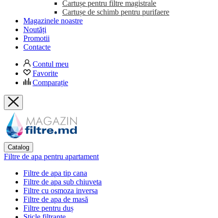
Cartușe pentru filtre magistrale
Cartușe de schimb pentru purifaere
Magazinele noastre
Noutăți
Promotii
Contacte
Contul meu
Favorite
Comparație
Catalog
Filtre de apa pentru apartament
Filtre de apa tip cana
Filtre de apa sub chiuveta
Filtre cu osmoza inversa
Filtre de apa de masă
Filtre pentru duș
Sticle filtrante