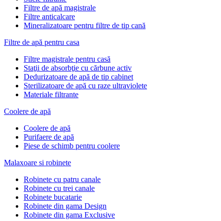
Filtre de apă magistrale
Filtre anticalcare
Mineralizatoare pentru filtre de tip cană
Filtre de apă pentru casa
Filtre magistrale pentru casă
Staţii de absorbţie cu cărbune activ
Dedurizatoare de apă de tip cabinet
Sterilizatoare de apă cu raze ultraviolete
Materiale filtrante
Coolere de apă
Сoolere de apă
Purifaere de apă
Piese de schimb pentru coolere
Malaxoare si robinete
Robinete cu patru canale
Robinete cu trei canale
Robinete bucatarie
Robinete din gama Design
Robinete din gama Exclusive