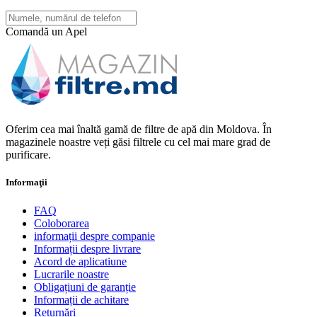
Comandă un Apel
Oferim cea mai înaltă gamă de filtre de apă din Moldova. În
magazinele noastre veți găsi filtrele cu cel mai mare grad de
purificare.
Informaţii
FAQ
Coloborarea
informații despre companie
Informații despre livrare
Acord de aplicatiune
Lucrarile noastre
Obligațiuni de garanție
Informații de achitare
Returnări