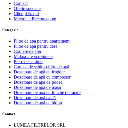
Contact
Oferte speciale
Clienții Noștri
Metodele Preconcepute
Сategorie
Filtre de apa pentru apartament
Filtre de apă pentru casa
Coolere de apă
Malaxoare si robinete
Piese de schimb
Cartușe de schimb filtre de apă
Dozatoare de apă cu frigider
Dozatoare de apă cu compresor
Dozatoare de apa de podea
Dozatoare de apa de masă
Dozatoare de apă cu funcție de răcire
Dozatoare de apă caldă
Dozatoare de apă cu bidon
Contact
LUMEA FILTRELOR SRL