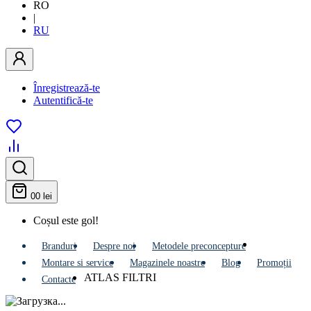
RO
|
RU
Înregistrează-te
Autentifică-te
0
0 lei
Coșul este gol!
Branduri
Despre noi
Metodele preconcepture
Montare si service
Мagazinele noastre
Blog
Promoții
ATLAS FILTRI
Contacte