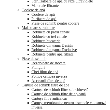
Sterilizatoare de apă cu raze ultraviolete
Materiale filtrante
Coolere de apă
Сoolere de apă
Purifaere de apă
Piese de schimb pentru coolere
Malaxoare si robinete
Robinete cu patru canale
Robinete cu trei canale
Robinete bucatarie
Robinete din gama Design
Robinete din gama Exclusive
Robinete pentru apă filtrată
Piese de schimb
Rezervoare de stocare
Fitinguri
Chei filtru de apă
Pompe osmoză inversă
Accesorii filtre de apă
Cartușe de schimb filtre de apă
Cartușe de schimb filtre sub chiuvetă
Cartușe de schimb filtre de tip cană
Cartușe filtre anticalcar
Cartușe membranice pentru sistemele cu osmoză
inversă