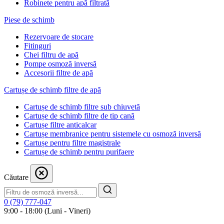
Robinete pentru apă filtrată
Piese de schimb
Rezervoare de stocare
Fitinguri
Chei filtru de apă
Pompe osmoză inversă
Accesorii filtre de apă
Cartușe de schimb filtre de apă
Cartușe de schimb filtre sub chiuvetă
Cartușe de schimb filtre de tip cană
Cartușe filtre anticalcar
Cartușe membranice pentru sistemele cu osmoză inversă
Cartușe pentru filtre magistrale
Cartușe de schimb pentru purifaere
Căutare
0 (79) 777-047
9:00 - 18:00 (Luni - Vineri)