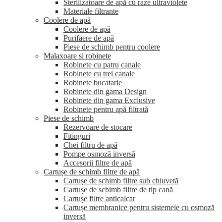
Sterilizatoare de apă cu raze ultraviolete
Materiale filtrante
Coolere de apă
Сoolere de apă
Purifaere de apă
Piese de schimb pentru coolere
Malaxoare si robinete
Robinete cu patru canale
Robinete cu trei canale
Robinete bucatarie
Robinete din gama Design
Robinete din gama Exclusive
Robinete pentru apă filtrată
Piese de schimb
Rezervoare de stocare
Fitinguri
Chei filtru de apă
Pompe osmoză inversă
Accesorii filtre de apă
Cartușe de schimb filtre de apă
Cartușe de schimb filtre sub chiuvetă
Cartușe de schimb filtre de tip cană
Cartușe filtre anticalcar
Cartușe membranice pentru sistemele cu osmoză
inversă