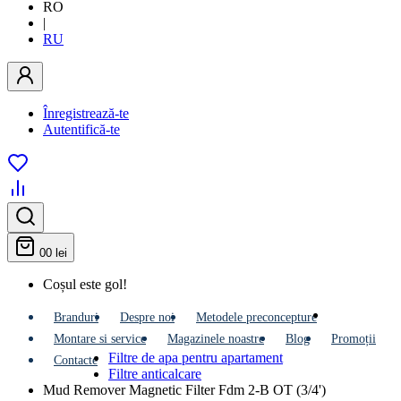
RO
|
RU
Înregistrează-te
Autentifică-te
0
0 lei
Coșul este gol!
Branduri
Despre noi
Metodele preconcepture
Montare si service
Мagazinele noastre
Blog
Promoții
Filtre de apa pentru apartament
Contacte
Filtre anticalcare
Mud Remover Magnetic Filter Fdm 2-B OT (3/4')