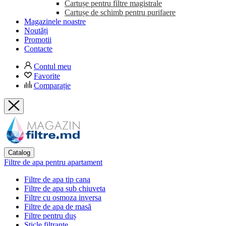
Cartușe pentru filtre magistrale
Cartușe de schimb pentru purifaere
Magazinele noastre
Noutăți
Promotii
Contacte
Contul meu
Favorite
Comparație
Catalog
Filtre de apa pentru apartament
Filtre de apa tip cana
Filtre de apa sub chiuveta
Filtre cu osmoza inversa
Filtre de apa de masă
Filtre pentru duș
Sticle filtrante