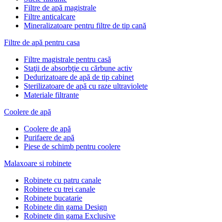
Filtre de apă magistrale
Filtre anticalcare
Mineralizatoare pentru filtre de tip cană
Filtre de apă pentru casa
Filtre magistrale pentru casă
Staţii de absorbţie cu cărbune activ
Dedurizatoare de apă de tip cabinet
Sterilizatoare de apă cu raze ultraviolete
Materiale filtrante
Coolere de apă
Сoolere de apă
Purifaere de apă
Piese de schimb pentru coolere
Malaxoare si robinete
Robinete cu patru canale
Robinete cu trei canale
Robinete bucatarie
Robinete din gama Design
Robinete din gama Exclusive