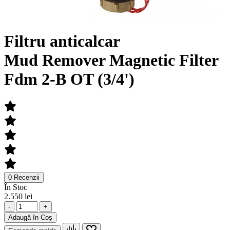
Filtru anticalcar
Mud Remover Magnetic Filter
Fdm 2-B OT (3/4')
0 Recenzii
În Stoc
2.550 lei
-
+
Adaugă în Coş