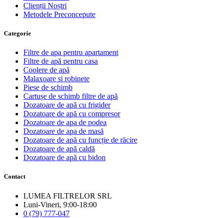
Clienții Noștri
Metodele Preconcepute
Сategorie
Filtre de apa pentru apartament
Filtre de apă pentru casa
Coolere de apă
Malaxoare si robinete
Piese de schimb
Cartușe de schimb filtre de apă
Dozatoare de apă cu frigider
Dozatoare de apă cu compresor
Dozatoare de apa de podea
Dozatoare de apa de masă
Dozatoare de apă cu funcție de răcire
Dozatoare de apă caldă
Dozatoare de apă cu bidon
Contact
LUMEA FILTRELOR SRL
Luni-Vineri, 9:00-18:00
0 (79) 777-047