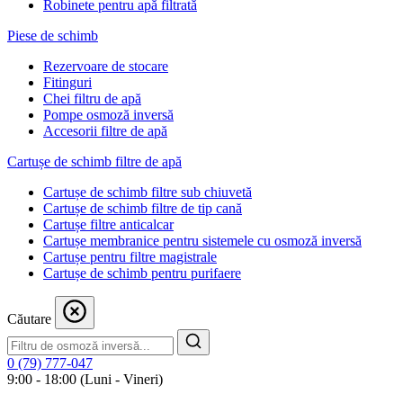
Robinete pentru apă filtrată
Piese de schimb
Rezervoare de stocare
Fitinguri
Chei filtru de apă
Pompe osmoză inversă
Accesorii filtre de apă
Cartușe de schimb filtre de apă
Cartușe de schimb filtre sub chiuvetă
Cartușe de schimb filtre de tip cană
Cartușe filtre anticalcar
Cartușe membranice pentru sistemele cu osmoză inversă
Cartușe pentru filtre magistrale
Cartușe de schimb pentru purifaere
Căutare
0 (79) 777-047
9:00 - 18:00 (Luni - Vineri)