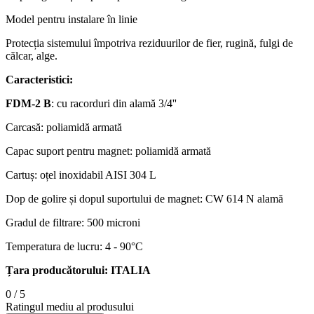
Model pentru instalare în linie
Protecția sistemului împotriva reziduurilor de fier, rugină, fulgi de
călcar, alge.
Caracteristici:
FDM-2 B
: cu racorduri din alamă 3/4''
Carcasă: poliamidă armată
Capac suport pentru magnet: poliamidă armată
Cartuș: oțel inoxidabil AISI 304 L
Dop de golire și dopul suportului de magnet: CW 614 N alamă
Gradul de filtrare: 500 microni
Temperatura de lucru: 4 - 90°C
Țara producătorului: ITALIA
0
/
5
Ratingul mediu al produsului