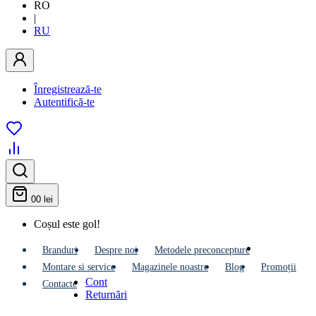
RO
|
RU
Înregistrează-te
Autentifică-te
0
0 lei
Coșul este gol!
Branduri
Despre noi
Metodele preconcepture
Montare si service
Мagazinele noastre
Blog
Promoții
Cont
Contacte
Returnări