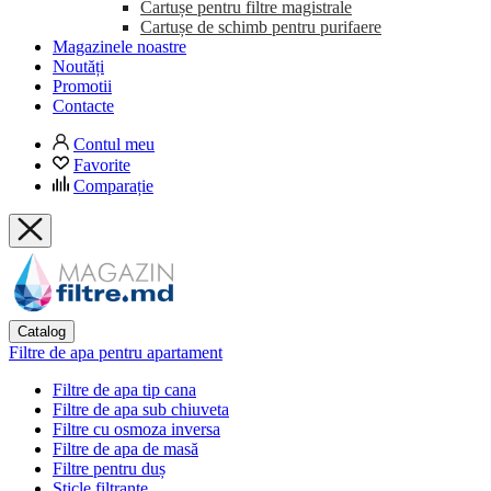
Cartușe pentru filtre magistrale
Cartușe de schimb pentru purifaere
Magazinele noastre
Noutăți
Promotii
Contacte
Contul meu
Favorite
Comparație
Catalog
Filtre de apa pentru apartament
Filtre de apa tip cana
Filtre de apa sub chiuveta
Filtre cu osmoza inversa
Filtre de apa de masă
Filtre pentru duș
Sticle filtrante