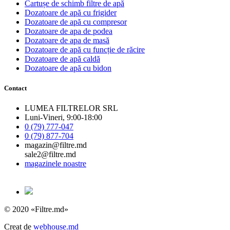
Cartușe de schimb filtre de apă
Dozatoare de apă cu frigider
Dozatoare de apă cu compresor
Dozatoare de apa de podea
Dozatoare de apa de masă
Dozatoare de apă cu funcție de răcire
Dozatoare de apă caldă
Dozatoare de apă cu bidon
Contact
LUMEA FILTRELOR SRL
Luni-Vineri, 9:00-18:00
0 (79) 777-047
0 (79) 877-704
magazin@filtre.md
sale2@filtre.md
magazinele noastre
© 2020 «Filtre.md»
Creat de
webhouse.md