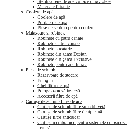
Sterilizatoare de apă cu raze ultraviolete
Materiale filtrante
Coolere de apă
Сoolere de apă
Purifaere de apă
Piese de schimb pentru coolere
Malaxoare si robinete
Robinete cu patru canale
Robinete cu trei canale
Robinete bucatarie
Robinete din gama Design
Robinete din gama Exclusive
Robinete pentru apă filtrată
Piese de schimb
Rezervoare de stocare
Fitinguri
Chei filtru de apă
Pompe osmoză inversă
Accesorii filtre de apă
Cartușe de schimb filtre de apă
Cartușe de schimb filtre sub chiuvetă
Cartușe de schimb filtre de tip cană
Cartușe filtre anticalcar
Cartușe membranice pentru sistemele cu osmoză
inversă