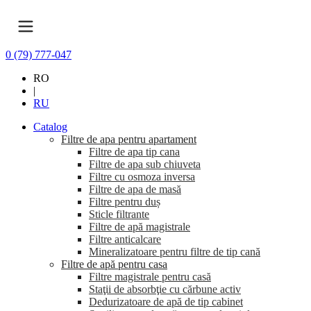
0 (79) 777-047
RO
|
RU
Catalog
Filtre de apa pentru apartament
Filtre de apa tip cana
Filtre de apa sub chiuveta
Filtre cu osmoza inversa
Filtre de apa de masă
Filtre pentru duș
Sticle filtrante
Filtre de apă magistrale
Filtre anticalcare
Mineralizatoare pentru filtre de tip cană
Filtre de apă pentru casa
Filtre magistrale pentru casă
Staţii de absorbţie cu cărbune activ
Dedurizatoare de apă de tip cabinet