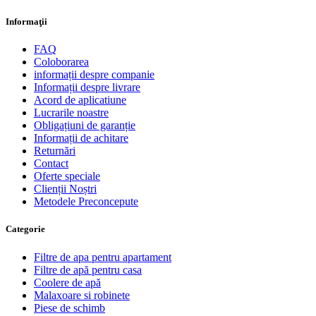
Informaţii
FAQ
Coloborarea
informații despre companie
Informații despre livrare
Acord de aplicatiune
Lucrarile noastre
Obligațiuni de garanție
Informații de achitare
Returnări
Contact
Oferte speciale
Clienții Noștri
Metodele Preconcepute
Сategorie
Filtre de apa pentru apartament
Filtre de apă pentru casa
Coolere de apă
Malaxoare si robinete
Piese de schimb