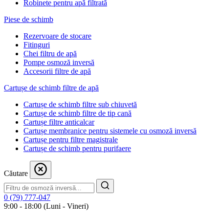
Robinete pentru apă filtrată
Piese de schimb
Rezervoare de stocare
Fitinguri
Chei filtru de apă
Pompe osmoză inversă
Accesorii filtre de apă
Cartușe de schimb filtre de apă
Cartușe de schimb filtre sub chiuvetă
Cartușe de schimb filtre de tip cană
Cartușe filtre anticalcar
Cartușe membranice pentru sistemele cu osmoză inversă
Cartușe pentru filtre magistrale
Cartușe de schimb pentru purifaere
Căutare
0 (79) 777-047
9:00 - 18:00 (Luni - Vineri)