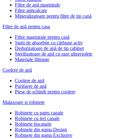
Filtre de apă magistrale
Filtre anticalcare
Mineralizatoare pentru filtre de tip cană
Filtre de apă pentru casa
Filtre magistrale pentru casă
Staţii de absorbţie cu cărbune activ
Dedurizatoare de apă de tip cabinet
Sterilizatoare de apă cu raze ultraviolete
Materiale filtrante
Coolere de apă
Сoolere de apă
Purifaere de apă
Piese de schimb pentru coolere
Malaxoare si robinete
Robinete cu patru canale
Robinete cu trei canale
Robinete bucatarie
Robinete din gama Design
Robinete din gama Exclusive