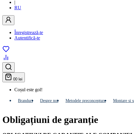
|
RU
Înregistrează-te
Autentifică-te
0
0 lei
Coșul este gol!
Branduri
Despre noi
Metodele preconcepture
Montare si s
Obligațiuni de garanție