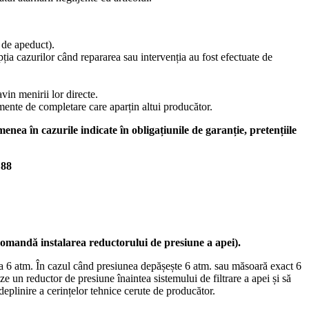
e de apeduct).
epția cazurilor când repararea sau intervenția au fost efectuate de
avin menirii lor directe.
emente de completare care aparțin altui producător.
enea în cazurile indicate în obligațiunile de garanție, pretențiile
 88
omandă instalarea reductorului de presiune a apei).
nă la 6 atm. În cazul când presiunea depășește 6 atm. sau măsoară exact 6
ze un reductor de presiune înaintea sistemului de filtrare a apei și să
deplinire a cerințelor tehnice cerute de producător.