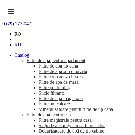
0 (79) 777-047
RO
|
RU
Catalog
Filtre de apa pentru apartament
Filtre de apa tip cana
Filtre de apa sub chiuveta
Filtre cu osmoza inversa
Filtre de apa de masă
Filtre pentru duș
Sticle filtrante
Filtre de apă magistrale
Filtre anticalcare
Mineralizatoare pentru filtre de tip cană
Filtre de apă pentru casa
Filtre magistrale pentru casă
Staţii de absorbţie cu cărbune activ
Dedurizatoare de apă de tip cabinet