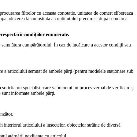
rocurarea filtrelor cu aceasta conotatie, unitatea de comert elibereaza
ra. Dupa aducerea la cunostinta a continutului precum si dupa semnarea
respectării condițiilor enumerate.
și semnătura cumpărătorului. În caz de incălcare a acestor condiții sau
e a articolului semnat de ambele părți (pentru modelele staționare sub
 solicita un specialist, care va întocmi un proces verbal de verificare și
re sunt informate ambele părți.
nzător.
în interiorul articolului a insectelor, obiectelor străine de diversă
tul atârnării neglijente cu articolul.