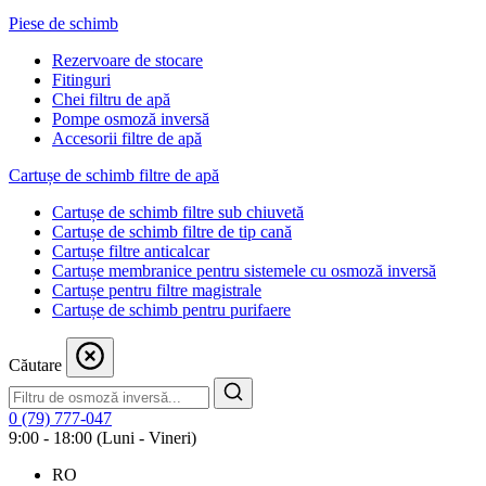
Piese de schimb
Rezervoare de stocare
Fitinguri
Chei filtru de apă
Pompe osmoză inversă
Accesorii filtre de apă
Cartușe de schimb filtre de apă
Cartușe de schimb filtre sub chiuvetă
Cartușe de schimb filtre de tip cană
Cartușe filtre anticalcar
Cartușe membranice pentru sistemele cu osmoză inversă
Cartușe pentru filtre magistrale
Cartușe de schimb pentru purifaere
Căutare
0 (79) 777-047
9:00 - 18:00 (Luni - Vineri)
RO