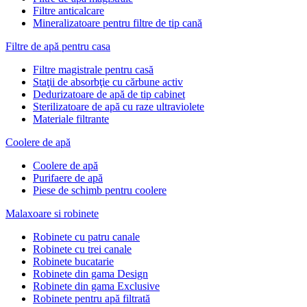
Filtre anticalcare
Mineralizatoare pentru filtre de tip cană
Filtre de apă pentru casa
Filtre magistrale pentru casă
Staţii de absorbţie cu cărbune activ
Dedurizatoare de apă de tip cabinet
Sterilizatoare de apă cu raze ultraviolete
Materiale filtrante
Coolere de apă
Сoolere de apă
Purifaere de apă
Piese de schimb pentru coolere
Malaxoare si robinete
Robinete cu patru canale
Robinete cu trei canale
Robinete bucatarie
Robinete din gama Design
Robinete din gama Exclusive
Robinete pentru apă filtrată