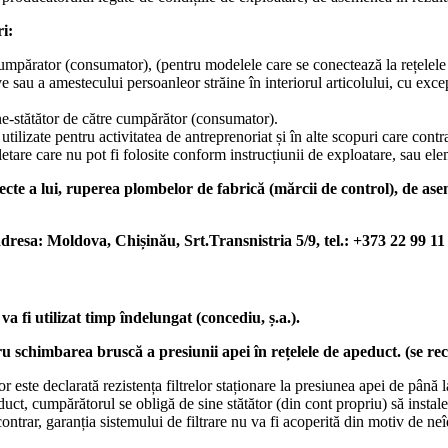
i:
e cumpărator (consumator), (pentru modelele care se conectează la rețelel
ive sau a amestecului persoanleor străine în interiorul articolului, cu exc
ine-stătător de către cumpărător (consumator).
utilizate pentru activitatea de antreprenoriat și în alte scopuri care contr
etare care nu pot fi folosite conform instrucțiunii de exploatare, sau el
ecte a lui, ruperea plombelor de fabrică (mărcii de control), de asem
dresa: Moldova, Chișinău, Srt.Transnistria 5/9, tel.: +373 22 99 11
a fi utilizat timp îndelungat (concediu, ș.a.).
chimbarea bruscă a presiunii apei în rețelele de apeduct. (se rec
tor este declarată rezistența filtrelor staționare la presiunea apei de pâ
educt, cumpărătorul se obligă de sine stătător (din cont propriu) să instale
ontrar, garanția sistemului de filtrare nu va fi acoperită din motiv de neî