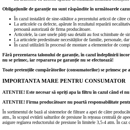
Obligațiunile de garanție nu sunt răspândite în următoarele cazur
În cazul instalării de sine-stătător a prezentului articol de cătr
La articolele cu defecte, apărute în rezultatul reparării necalitat
persoană autorizată de firma producătoare.
Articolele, la care unele părți sau detalii au fost schimbate de s
La articolele predestinate necesităților de familie, personale, dar 
În cazul utilizării în procesul de montare a elementelor de compl
Fără prezentarea talonului de garanție, în cazul îndeplinirii incor
nu se primec, iar repararea pe garanție nu se efectuează!
Toate pretențiile cumpărătorilor (consumatorilor) se primesc pe a
IMPORTANTA MARE PENTRU CONSUMATOR
ATENTIE! Este necesar să opriți apa la filtru în cazul când el nu v
ATENTIE! Firma producătoare nu poartă responsabilitate pentru s
În sortimentul de bază al sistemelor de filtrare a apei de către producă
atm., în scopul evitării salturilor de presiune în rețeaua centrală de ap
asigure reglarea reductorului de presiune în limitele 3,5-4 atm. În caz c