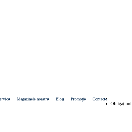
ervice
Мagazinele noastre
Blog
Promoții
Contacte
Obligațiuni