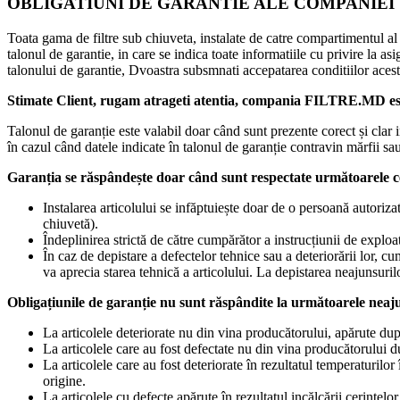
OBLIGATIUNI DE GARANTIE ALE COMPANIEI
Toata gama de filtre sub chiuveta, instalate de catre compartimentul a
talonul de garantie, in care se indica toate informatiile cu privire la a
talonului de garantie, Dvoastra subsmnati accepatarea conditiilor aces
Stimate Client, rugam atrageti atentia, compania FILTRE.MD este î
Talonul de garanție este valabil doar când sunt prezente corect și clar 
în cazul când datele indicate în talonul de garanție contravin mărfii sau 
Garanția se răspândește doar când sunt respectate următoarele c
Instalarea articolului se infăptuiește doar de o persoană autor
chiuvetă).
Îndeplinirea strictă de către cumpărător a instrucțiunii de exploat
În caz de depistare a defectelor tehnice sau a deteriorării lor, c
va aprecia starea tehnică a articolului. La depistarea neajunsuril
Obligațiunile de garanție nu sunt răspândite la următoarele neaj
La articolele deteriorate nu din vina producătorului, apărute du
La articolele care au fost defectate nu din vina producătorului d
La articolele care au fost deteriorate în rezultatul temperaturilor î
origine.
La articolele cu defecte apărute în rezultatul incălcării cerințelo