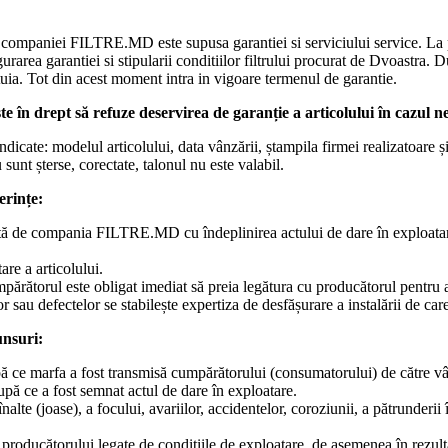
l companiei FILTRE.MD este supusa garantiei si serviciului service. La p
sigurarea garantiei si stipularii conditiilor filtrului procurat de Dvoast
tuia. Tot din acest moment intra in vigoare termenul de garantie.
n drept să refuze deservirea de garanție a articolului în cazul ne
indicate: modelul articolului, data vânzării, ștampila firmei realizatoare 
sunt șterse, corectate, talonul nu este valabil.
erințe:
izată de compania FILTRE.MD cu îndeplinirea actului de dare în exploatar
are a articolului.
umpărătorul este obligat imediat să preia legătura cu producătorul pentru a
or sau defectelor se stabilește expertiza de desfășurare a instalării de ca
unsuri:
pă ce marfa a fost transmisă cumpărătorului (consumatorului) de către vâ
upă ce a fost semnat actul de dare în exploatare.
nalte (joase), a focului, avariilor, accidentelor, coroziunii, a pătrunderii 
r producătorului legate de condițiile de exploatare, de asemenea în rezulta