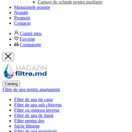
Cartușe de schimb pentru purifaere
Magazinele noastre
Noutăți
Promotii
Contacte
Contul meu
Favorite
Comparație
Catalog
Filtre de apa pentru apartament
Filtre de apa tip cana
Filtre de apa sub chiuveta
Filtre cu osmoza inversa
Filtre de apa de masă
Filtre pentru duș
Sticle filtrante
Filtre de apă magistrale