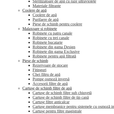
Sterilizatoare de apă cu raze ultraviolete
Materiale filtrante
Coolere de apă
Сoolere de apă
Purifaere de apă
Piese de schimb pentru coolere
Malaxoare si robinete
Robinete cu patru canale
Robinete cu trei canale
Robinete bucatarie
Robinete din gama Design
Robinete din gama Exclusive
Robinete pentru apă filtrată
Piese de schimb
Rezervoare de stocare
Fitinguri
Chei filtru de apă
Pompe osmoză inversă
Accesorii filtre de apă
Cartușe de schimb filtre de apă
Cartușe de schimb filtre sub chiuvetă
Cartușe de schimb filtre de tip cană
Cartușe filtre anticalcar
Cartușe membranice pentru sistemele cu osmoză i
Cartușe pentru filtre magistrale