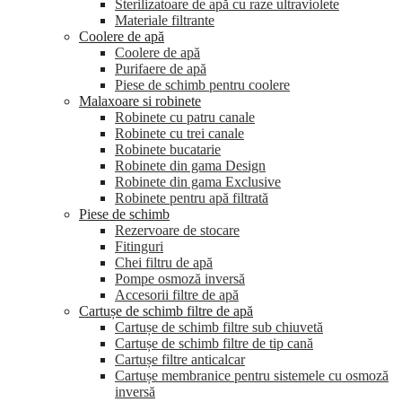
Sterilizatoare de apă cu raze ultraviolete
Materiale filtrante
Coolere de apă
Сoolere de apă
Purifaere de apă
Piese de schimb pentru coolere
Malaxoare si robinete
Robinete cu patru canale
Robinete cu trei canale
Robinete bucatarie
Robinete din gama Design
Robinete din gama Exclusive
Robinete pentru apă filtrată
Piese de schimb
Rezervoare de stocare
Fitinguri
Chei filtru de apă
Pompe osmoză inversă
Accesorii filtre de apă
Cartușe de schimb filtre de apă
Cartușe de schimb filtre sub chiuvetă
Cartușe de schimb filtre de tip cană
Cartușe filtre anticalcar
Cartușe membranice pentru sistemele cu osmoză
inversă