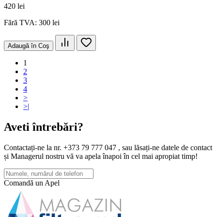
420 lei
Fără TVA: 300 lei
Adaugă în Coş
1
2
3
4
>
>|
Aveti întrebări?
Contactați-ne la nr. +373 79 777 047 , sau lăsați-ne datele de contact
și Managerul nostru vă va apela înapoi în cel mai apropiat timp!
Comandă un Apel