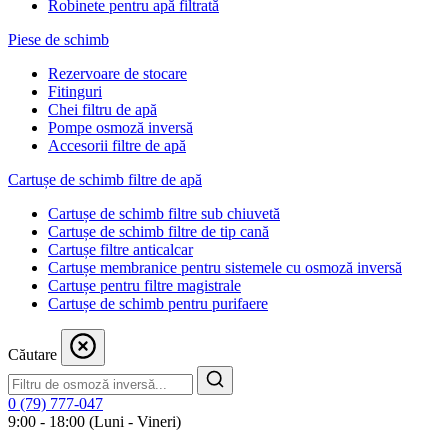
Robinete pentru apă filtrată
Piese de schimb
Rezervoare de stocare
Fitinguri
Chei filtru de apă
Pompe osmoză inversă
Accesorii filtre de apă
Cartușe de schimb filtre de apă
Cartușe de schimb filtre sub chiuvetă
Cartușe de schimb filtre de tip cană
Cartușe filtre anticalcar
Cartușe membranice pentru sistemele cu osmoză inversă
Cartușe pentru filtre magistrale
Cartușe de schimb pentru purifaere
Căutare
0 (79) 777-047
9:00 - 18:00 (Luni - Vineri)