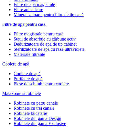
Filtre de apă magistrale
Filtre anticalcare
Mineralizatoare pentru filtre de tip cană
Filtre de apă pentru casa
Filtre magistrale pentru casă
Staţii de absorbţie cu cărbune activ
Dedurizatoare de apă de tip cabinet
Sterilizatoare de apă cu raze ultraviolete
Materiale filtrante
Coolere de apă
Сoolere de apă
Purifaere de apă
Piese de schimb pentru coolere
Malaxoare si robinete
Robinete cu patru canale
Robinete cu trei canale
Robinete bucatarie
Robinete din gama Design
Robinete din gama Exclusive