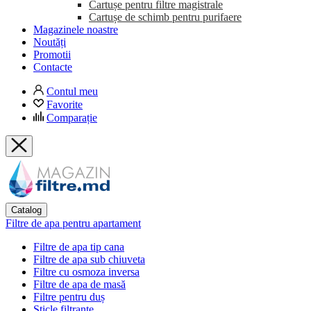
Cartușe pentru filtre magistrale
Cartușe de schimb pentru purifaere
Magazinele noastre
Noutăți
Promotii
Contacte
Contul meu
Favorite
Comparație
Catalog
Filtre de apa pentru apartament
Filtre de apa tip cana
Filtre de apa sub chiuveta
Filtre cu osmoza inversa
Filtre de apa de masă
Filtre pentru duș
Sticle filtrante