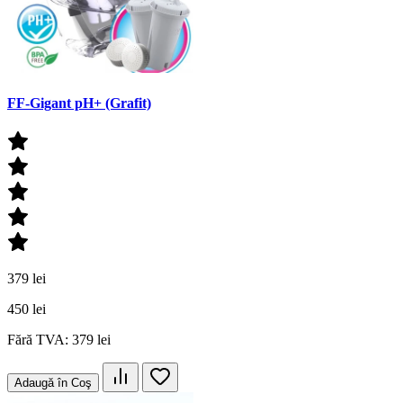
FF-Gigant pH+ (Grafit)
379 lei
450 lei
Fără TVA: 379 lei
Adaugă în Coş