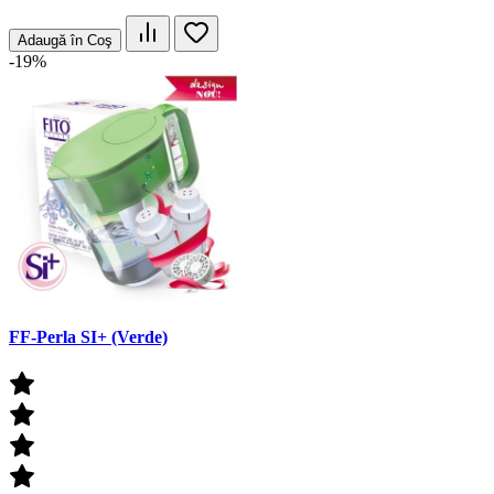
Adaugă în Coş
-19%
FF-Perla SI+ (Verde)