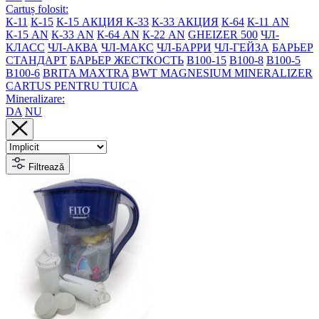
Cartuș folosit:
К-11
К-15
К-15 АКЦИЯ
К-33
К-33 АКЦИЯ
К-64
К-11 AN
К-15 AN
К-33 AN
К-64 AN
К-22 AN
GHEIZER 500
ЧЛ-
КЛАСС
ЧЛ-АКВА
ЧЛ-МАКС
ЧЛ-БАРРИ
ЧЛ-ГЕЙЗА
БАРЬЕР
СТАНДАРТ
БАРЬЕР ЖЕСТКОСТЬ
B100-15
B100-8
B100-5
B100-6
BRITA MAXTRA
BWT MAGNESIUM MINERALIZER
CARTUS PENTRU TUICA
Mineralizare:
DA
NU
Filtrează