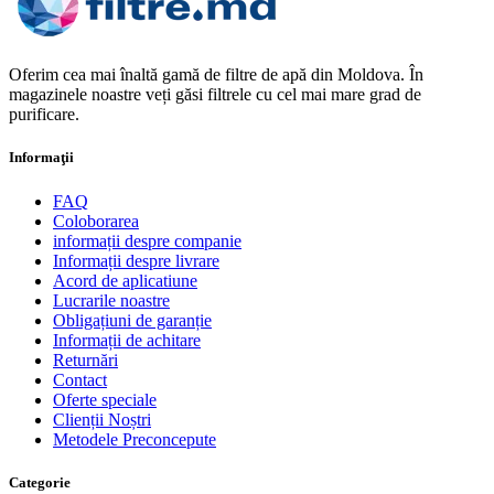
Oferim cea mai înaltă gamă de filtre de apă din Moldova. În
magazinele noastre veți găsi filtrele cu cel mai mare grad de
purificare.
Informaţii
FAQ
Coloborarea
informații despre companie
Informații despre livrare
Acord de aplicatiune
Lucrarile noastre
Obligațiuni de garanție
Informații de achitare
Returnări
Contact
Oferte speciale
Clienții Noștri
Metodele Preconcepute
Сategorie