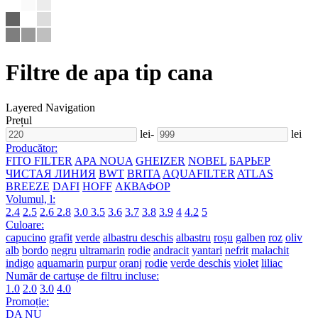
Filtre de apa tip cana
Layered Navigation
Prețul
lei
-
lei
Producător:
FITO FILTER
APA NOUA
GHEIZER
NOBEL
БАРЬЕР
ЧИСТАЯ ЛИНИЯ
BWT
BRITA
AQUAFILTER
ATLAS
BREEZE
DAFI
HOFF
АКВАФОР
Volumul, l:
2.4
2.5
2.6
2.8
3.0
3.5
3.6
3.7
3.8
3.9
4
4.2
5
Culoare:
capucino
grafit
verde
albastru deschis
albastru
roșu
galben
roz
oliv
alb
bordo
negru
ultramarin
rodie
andracit
yantari
nefrit
malachit
indigo
aquamarin
purpur
oranj
rodie
verde deschis
violet
liliac
Număr de cartușe de filtru incluse:
1.0
2.0
3.0
4.0
Promoție:
DA
NU