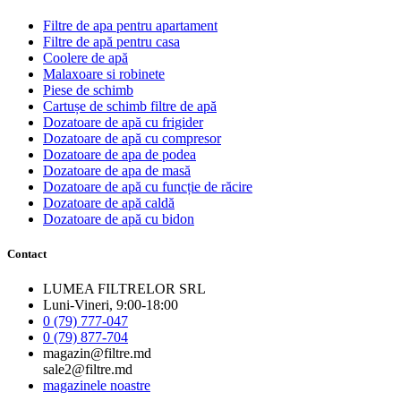
Filtre de apa pentru apartament
Filtre de apă pentru casa
Coolere de apă
Malaxoare si robinete
Piese de schimb
Cartușe de schimb filtre de apă
Dozatoare de apă cu frigider
Dozatoare de apă cu compresor
Dozatoare de apa de podea
Dozatoare de apa de masă
Dozatoare de apă cu funcție de răcire
Dozatoare de apă caldă
Dozatoare de apă cu bidon
Contact
LUMEA FILTRELOR SRL
Luni-Vineri, 9:00-18:00
0 (79) 777-047
0 (79) 877-704
magazin@filtre.md
sale2@filtre.md
magazinele noastre