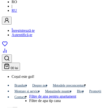
RO
|
RU
Înregistrează-te
Autentifică-te
0
0 lei
Coșul este gol!
Branduri
Despre noi
Metodele preconcepture
Montare si service
Мagazinele noastre
Blog
Promoții
Filtre de apa pentru apartament
Contacte
Filtre de apa tip cana