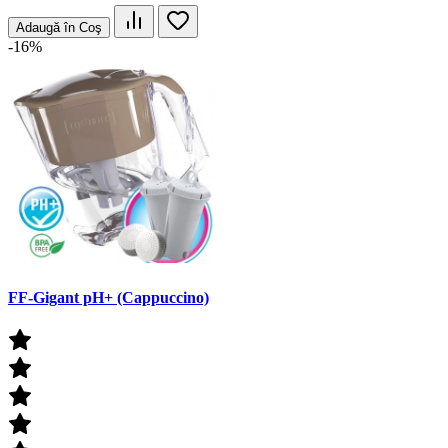
Adaugă în Coş
-16%
FF-Gigant pH+ (Cappuccino)