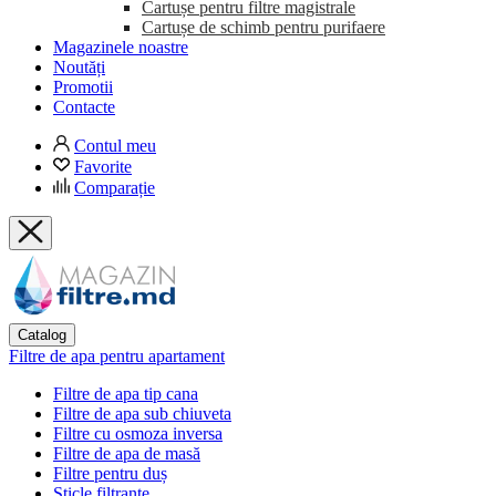
Cartușe pentru filtre magistrale
Cartușe de schimb pentru purifaere
Magazinele noastre
Noutăți
Promotii
Contacte
Contul meu
Favorite
Comparație
Catalog
Filtre de apa pentru apartament
Filtre de apa tip cana
Filtre de apa sub chiuveta
Filtre cu osmoza inversa
Filtre de apa de masă
Filtre pentru duș
Sticle filtrante