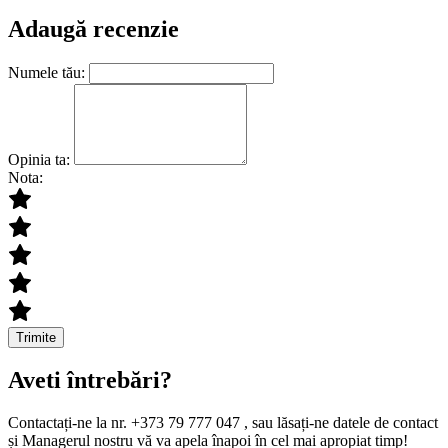
Adaugă recenzie
Numele tău:
Opinia ta:
Nota:
Trimite
Aveti întrebări?
Contactați-ne la nr. +373 79 777 047 , sau lăsați-ne datele de contact
și Managerul nostru vă va apela înapoi în cel mai apropiat timp!