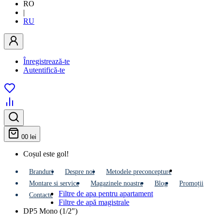
RO
|
RU
Înregistrează-te
Autentifică-te
0
0 lei
Coșul este gol!
Branduri
Despre noi
Metodele preconcepture
Montare si service
Мagazinele noastre
Blog
Promoții
Filtre de apa pentru apartament
Contacte
Filtre de apă magistrale
DP5 Mono (1/2")