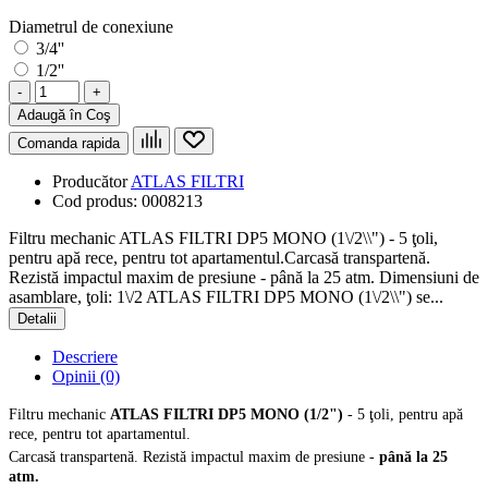
Diametrul de conexiune
3/4''
1/2''
-
+
Adaugă în Coş
Comanda rapida
Producător
ATLAS FILTRI
Cod produs:
0008213
Filtru mechanic ATLAS FILTRI DP5 MONO (1\/2\\") - 5 ţoli,
pentru apă rece, pentru tot apartamentul.Carcasă transpartenă.
Rezistă impactul maxim de presiune - până la 25 atm. Dimensiuni de
asamblare, ţoli: 1\/2 ATLAS FILTRI DP5 MONO (1\/2\\") se...
Detalii
Descriere
Opinii (0)
Filtru mechanic
ATLAS FILTRI DP5 MONO (1/2")
- 5 ţoli, pentru apă
rece, pentru tot apartamentul.
Carcasă transpartenă
. Rezistă impactul maxim de presiune -
până la 25
atm.