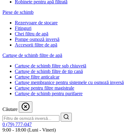
Robinete pentru apă filtrată
Piese de schimb
Rezervoare de stocare
Fitinguri
Chei filtru de apă
Pompe osmoză inversă
Accesorii filtre de apă
Cartușe de schimb filtre de apă
Cartușe de schimb filtre sub chiuvetă
Cartușe de schimb filtre de tip cană
Cartușe filtre anticalcar
Cartușe membranice pentru sistemele cu osmoză inversă
Cartușe pentru filtre magistrale
Cartușe de schimb pentru purifaere
Căutare
0 (79) 777-047
9:00 - 18:00 (Luni - Vineri)