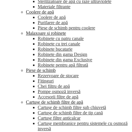
Sterilizatoare de apă cu raze ultraviolete
Materiale filtrante
Coolere de apă
Сoolere de apă
Purifaere de apă
Piese de schimb pentru coolere
Malaxoare si robinete
Robinete cu patru canale
Robinete cu trei canale
Robinete bucatarie
Robinete din gama Design
Robinete din gama Exclusive
Robinete pentru apă filtrată
Piese de schimb
Rezervoare de stocare
Fitinguri
Chei filtru de apă
Pompe osmoză inversă
Accesorii filtre de apă
Cartușe de schimb filtre de apă
Cartușe de schimb filtre sub chiuvetă
Cartușe de schimb filtre de tip cană
Cartușe filtre anticalcar
Cartușe membranice pentru sistemele cu osmoză
inversă