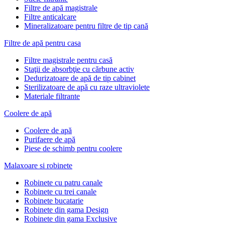
Filtre de apă magistrale
Filtre anticalcare
Mineralizatoare pentru filtre de tip cană
Filtre de apă pentru casa
Filtre magistrale pentru casă
Staţii de absorbţie cu cărbune activ
Dedurizatoare de apă de tip cabinet
Sterilizatoare de apă cu raze ultraviolete
Materiale filtrante
Coolere de apă
Сoolere de apă
Purifaere de apă
Piese de schimb pentru coolere
Malaxoare si robinete
Robinete cu patru canale
Robinete cu trei canale
Robinete bucatarie
Robinete din gama Design
Robinete din gama Exclusive