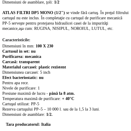
Dimensiuni de asamblare, ţoli:
1/2
ATLAS FILTRI DP5 MONO (1/2")
se vinde fără cartuş. În preţul filtrului
cartuşul nu este inclus. În completaţie cu cartuşul de purificare mecanică
PP-5 serveşte pentru protejarea hidraulicei casei de la impurităţi
mecanice,aşa cum: RUGINA, NISIPUL, NOROIUL, LUTUL, etc.
С
aracteristicile:
Dimensiuni în mm:
100 Х 230
Cartusul in set
: nu
Purificarea: mecanica
Carcasă: transparent
Materialul carcasei: plastic rezistent
Dimensiunea carcasei: 5
inch
Efect bacteriostatic: nu
Pentru apa
rece
.
Nivele de purificare: 1
Presiune maximă de lucru -
până la 8 atm.
Temperatura maximă de purificare:
+ 40°С
Cartuşul utilizat:
PP-5
Rezerva cartuşului PP–5 – 10 000 l. sau de la 1,5 la 3 luni.
Dimensiuni de asamblare:
1/2.
Tara producatorul: Italia