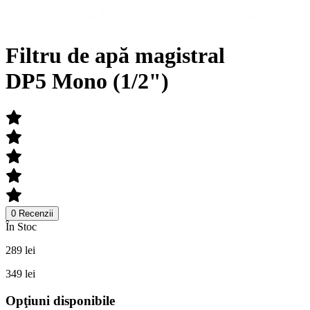
Filtru de apă magistral
DP5 Mono (1/2")
0 Recenzii
În Stoc
289 lei
349 lei
Opţiuni disponibile