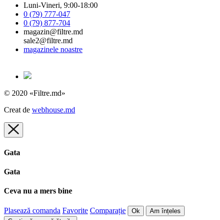
Luni-Vineri, 9:00-18:00
0 (79) 777-047
0 (79) 877-704
magazin@filtre.md
sale2@filtre.md
magazinele noastre
© 2020 «Filtre.md»
Creat de
webhouse.md
Gata
Gata
Ceva nu a mers bine
Plasează comanda
Favorite
Comparație
Ok
Am înțeles