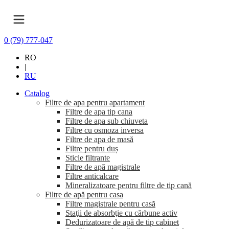
0 (79) 777-047
RO
|
RU
Catalog
Filtre de apa pentru apartament
Filtre de apa tip cana
Filtre de apa sub chiuveta
Filtre cu osmoza inversa
Filtre de apa de masă
Filtre pentru duș
Sticle filtrante
Filtre de apă magistrale
Filtre anticalcare
Mineralizatoare pentru filtre de tip cană
Filtre de apă pentru casa
Filtre magistrale pentru casă
Staţii de absorbţie cu cărbune activ
Dedurizatoare de apă de tip cabinet