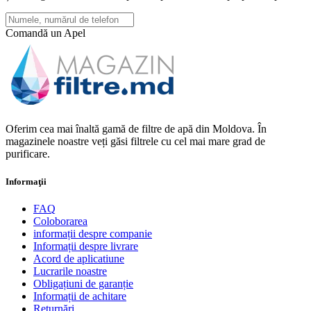
Comandă un Apel
Oferim cea mai înaltă gamă de filtre de apă din Moldova. În
magazinele noastre veți găsi filtrele cu cel mai mare grad de
purificare.
Informaţii
FAQ
Coloborarea
informații despre companie
Informații despre livrare
Acord de aplicatiune
Lucrarile noastre
Obligațiuni de garanție
Informații de achitare
Returnări