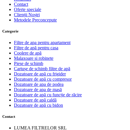
Contact
Oferte speciale
Clienții Noștri
Metodele Preconcepute
Сategorie
Filtre de apa pentru apartament
Filtre de apă pentru casa
Coolere de apă
Malaxoare si robinete
Piese de schimb
Cartușe de schimb filtre de apă
Dozatoare de apă cu frigider
Dozatoare de apă cu compresor
Dozatoare de apa de podea
Dozatoare de apa de masă
Dozatoare de apă cu funcție de răcire
Dozatoare de apă caldă
Dozatoare de apă cu bidon
Contact
LUMEA FILTRELOR SRL