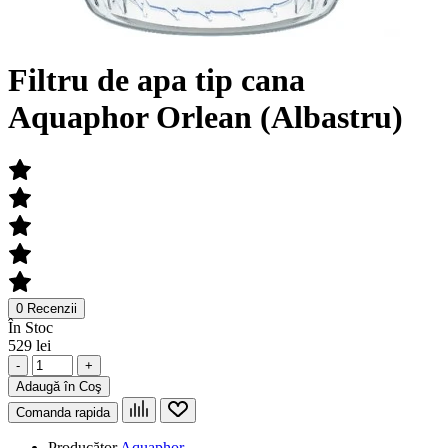
Filtru de apa tip cana
Aquaphor Orlean (Albastru)
0 Recenzii
În Stoc
529 lei
-
+
Adaugă în Coş
Comanda rapida
Producător
Aquaphor