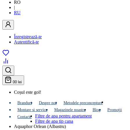
RO
|
RU
Înregistrează-te
Autentifică-te
0
0 lei
Coșul este gol!
Branduri
Despre noi
Metodele preconcepture
Montare si service
Мagazinele noastre
Blog
Promoții
Filtre de apa pentru apartament
Contacte
Filtre de apa tip cana
Aquaphor Orlean (Albastru)