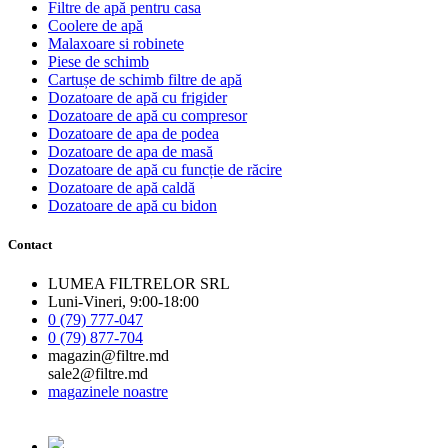
Filtre de apă pentru casa
Coolere de apă
Malaxoare si robinete
Piese de schimb
Cartușe de schimb filtre de apă
Dozatoare de apă cu frigider
Dozatoare de apă cu compresor
Dozatoare de apa de podea
Dozatoare de apa de masă
Dozatoare de apă cu funcție de răcire
Dozatoare de apă caldă
Dozatoare de apă cu bidon
Contact
LUMEA FILTRELOR SRL
Luni-Vineri, 9:00-18:00
0 (79) 777-047
0 (79) 877-704
magazin@filtre.md
sale2@filtre.md
magazinele noastre