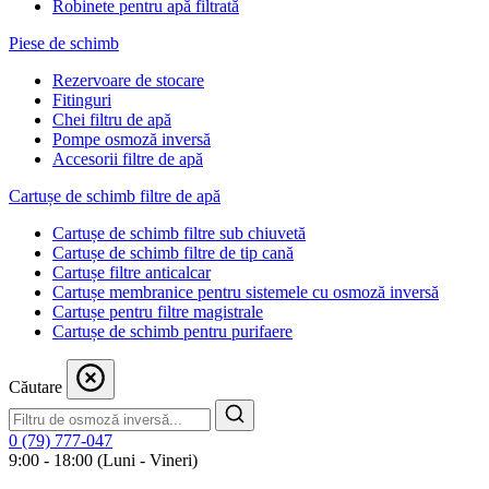
Robinete pentru apă filtrată
Piese de schimb
Rezervoare de stocare
Fitinguri
Chei filtru de apă
Pompe osmoză inversă
Accesorii filtre de apă
Cartușe de schimb filtre de apă
Cartușe de schimb filtre sub chiuvetă
Cartușe de schimb filtre de tip cană
Cartușe filtre anticalcar
Cartușe membranice pentru sistemele cu osmoză inversă
Cartușe pentru filtre magistrale
Cartușe de schimb pentru purifaere
Căutare
0 (79) 777-047
9:00 - 18:00 (Luni - Vineri)