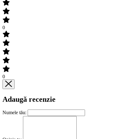
0
0
Adaugă recenzie
Numele tău: