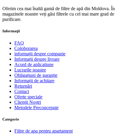
Oferim cea mai înaltă gamă de filtre de apă din Moldova. În
magazinele noastre veți găsi filtrele cu cel mai mare grad de
purificare.
Informaţii
FAQ
Coloborarea
informații despre companie
Informații despre livrare
Acord de aplicatiune
Lucrarile noastre
Obligațiuni de garanție
Informații de achitare
Returnări
Contact
Oferte speciale
Clienții Noștri
Metodele Preconcepute
Сategorie
Filtre de apa pentru apartament