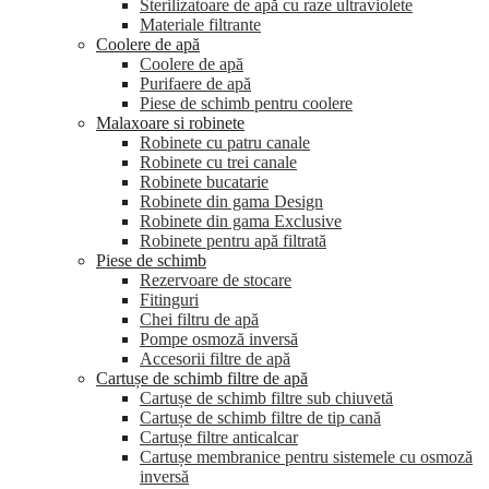
Sterilizatoare de apă cu raze ultraviolete
Materiale filtrante
Coolere de apă
Сoolere de apă
Purifaere de apă
Piese de schimb pentru coolere
Malaxoare si robinete
Robinete cu patru canale
Robinete cu trei canale
Robinete bucatarie
Robinete din gama Design
Robinete din gama Exclusive
Robinete pentru apă filtrată
Piese de schimb
Rezervoare de stocare
Fitinguri
Chei filtru de apă
Pompe osmoză inversă
Accesorii filtre de apă
Cartușe de schimb filtre de apă
Cartușe de schimb filtre sub chiuvetă
Cartușe de schimb filtre de tip cană
Cartușe filtre anticalcar
Cartușe membranice pentru sistemele cu osmoză
inversă