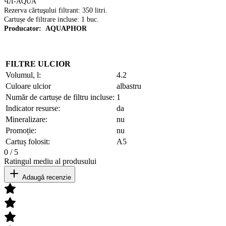
ЧЛ
-AQUA
Rezerva cărtuşului filtrant:
350 litri.
Cartușe de filtrare incluse
: 1 buc.
Producator:
AQUAPHOR
FILTRE ULCIOR
Volumul, l:
4.2
Culoare ulcior
albastru
Număr de cartușe de filtru incluse:
1
Indicator resurse:
da
Mineralizare:
nu
Promoție:
nu
Cartuș folosit:
A5
0
/
5
Ratingul mediu al produsului
Adaugă recenzie