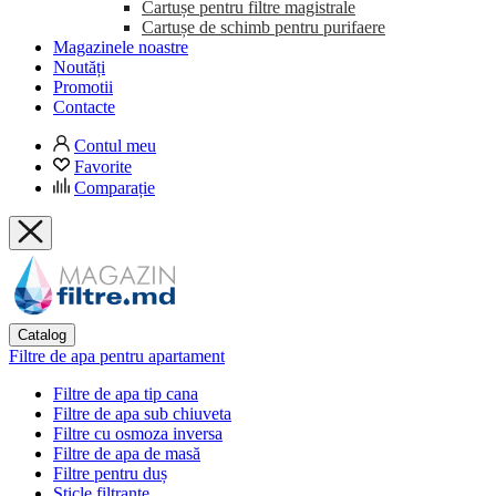
Cartușe pentru filtre magistrale
Cartușe de schimb pentru purifaere
Magazinele noastre
Noutăți
Promotii
Contacte
Contul meu
Favorite
Comparație
Catalog
Filtre de apa pentru apartament
Filtre de apa tip cana
Filtre de apa sub chiuveta
Filtre cu osmoza inversa
Filtre de apa de masă
Filtre pentru duș
Sticle filtrante