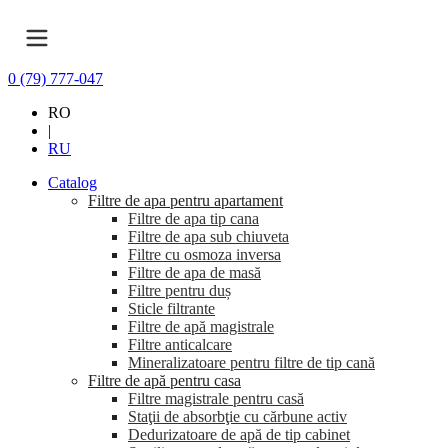
0 (79) 777-047
RO
|
RU
Catalog
Filtre de apa pentru apartament
Filtre de apa tip cana
Filtre de apa sub chiuveta
Filtre cu osmoza inversa
Filtre de apa de masă
Filtre pentru duș
Sticle filtrante
Filtre de apă magistrale
Filtre anticalcare
Mineralizatoare pentru filtre de tip cană
Filtre de apă pentru casa
Filtre magistrale pentru casă
Staţii de absorbţie cu cărbune activ
Dedurizatoare de apă de tip cabinet