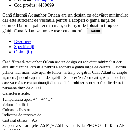
Cod produs:
4480099
Cană filtrantă Aquaphor Orlean are un design cu adevărat minimalist
dar este suficient de versatilă pentru a acoperi o gamă largă de
cerințe. Datorită pâlniei mai mari, este ușor de folosit în timp ce
gătiți. Cana Atlant se umple ușor cu ajutorul...
Detalii
Descriere
Specificaţii
Opinii (0)
Cană filtrantă Aquaphor Orlean are un design cu adevărat minimalist dar
este suficient de versatilă pentru a acoperi o gamă largă de cerințe. Datorită
pâlniei mai mari, este ușor de folosit în timp ce gătiți. Cana Atlant se umple
ușor cu ajutorul capacului detașabil. Este prevăzută cu cartuș Aquaphor B5,
care va reduce contaminanții din apa de la robinet pentru o familie de trei
persoane timp de o lună.
С
aracteristicile:
С°
Temperatura apei: +4 - +44
Volum
: 4.2
litri
С
uloare:
albastru
Indicator de rezerve: da
Cartuşul utilizat:
A5
Se potrivesc cărtușele:
A5 Mg+,A5H, K-15
,
К
-15 PROMOTIE,
К
-1
5
AN,