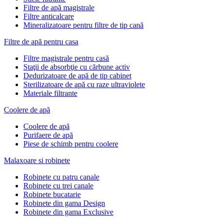
Filtre de apă magistrale
Filtre anticalcare
Mineralizatoare pentru filtre de tip cană
Filtre de apă pentru casa
Filtre magistrale pentru casă
Staţii de absorbţie cu cărbune activ
Dedurizatoare de apă de tip cabinet
Sterilizatoare de apă cu raze ultraviolete
Materiale filtrante
Coolere de apă
Сoolere de apă
Purifaere de apă
Piese de schimb pentru coolere
Malaxoare si robinete
Robinete cu patru canale
Robinete cu trei canale
Robinete bucatarie
Robinete din gama Design
Robinete din gama Exclusive