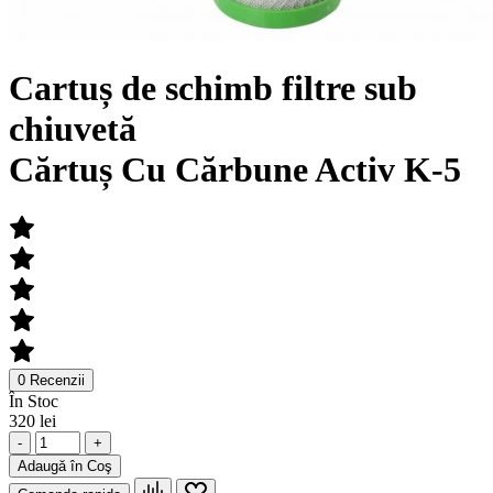
Cartuș de schimb filtre sub
chiuvetă
Cărtuș Cu Cărbune Activ K-5
0 Recenzii
În Stoc
320 lei
-
+
Adaugă în Coş