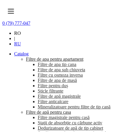
0 (79) 777-047
RO
|
RU
Catalog
Filtre de apa pentru apartament
Filtre de apa tip cana
Filtre de apa sub chiuveta
Filtre cu osmoza inversa
Filtre de apa de masă
Filtre pentru duș
Sticle filtrante
Filtre de apă magistrale
Filtre anticalcare
Mineralizatoare pentru filtre de tip cană
Filtre de apă pentru casa
Filtre magistrale pentru casă
Staţii de absorbţie cu cărbune activ
Dedurizatoare de apă de tip cabinet