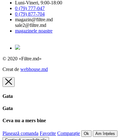
Luni-Vineri, 9:00-18:00
0 (79) 777-047
0 (79) 877-704
magazin@filtre.md
sale2@filtre.md
magazinele noastre
© 2020 «Filtre.md»
Creat de
webhouse.md
Gata
Gata
Ceva nu a mers bine
Plasează comanda
Favorite
Comparație
Ok
Am înțeles