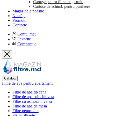
Cartușe pentru filtre magistrale
Cartușe de schimb pentru purifaere
Magazinele noastre
Noutăți
Promotii
Contacte
Contul meu
Favorite
Comparație
Catalog
Filtre de apa pentru apartament
Filtre de apa tip cana
Filtre de apa sub chiuveta
Filtre cu osmoza inversa
Filtre de apa de masă
Filtre pentru duș
Sticle filtrante