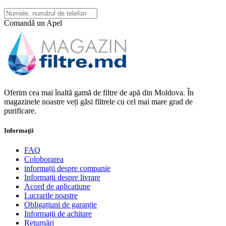
Comandă un Apel
Oferim cea mai înaltă gamă de filtre de apă din Moldova. În
magazinele noastre veți găsi filtrele cu cel mai mare grad de
purificare.
Informaţii
FAQ
Coloborarea
informații despre companie
Informații despre livrare
Acord de aplicatiune
Lucrarile noastre
Obligațiuni de garanție
Informații de achitare
Returnări