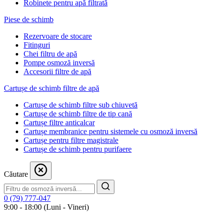
Robinete pentru apă filtrată
Piese de schimb
Rezervoare de stocare
Fitinguri
Chei filtru de apă
Pompe osmoză inversă
Accesorii filtre de apă
Cartușe de schimb filtre de apă
Cartușe de schimb filtre sub chiuvetă
Cartușe de schimb filtre de tip cană
Cartușe filtre anticalcar
Cartușe membranice pentru sistemele cu osmoză inversă
Cartușe pentru filtre magistrale
Cartușe de schimb pentru purifaere
Căutare
0 (79) 777-047
9:00 - 18:00 (Luni - Vineri)