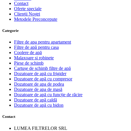
Contact
Oferte speciale
Clienții Noștri
Metodele Preconcepute
Сategorie
Filtre de apa pentru apartament
Filtre de apă pentru casa
Coolere de apă
Malaxoare si robinete
Piese de schimb
Cartușe de schimb filtre de apă
Dozatoare de apă cu frigider
Dozatoare de apă cu compresor
Dozatoare de apa de podea
Dozatoare de apa de masă
Dozatoare de apă cu funcție de răcire
Dozatoare de apă caldă
Dozatoare de apă cu bidon
Contact
LUMEA FILTRELOR SRL