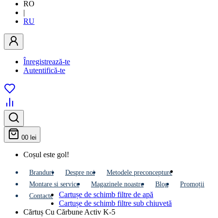
RO
|
RU
Înregistrează-te
Autentifică-te
0
0 lei
Coșul este gol!
Branduri
Despre noi
Metodele preconcepture
Montare si service
Мagazinele noastre
Blog
Promoții
Cartușe de schimb filtre de apă
Contacte
Cartușe de schimb filtre sub chiuvetă
Cărtuș Cu Cărbune Activ K-5