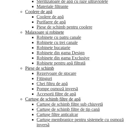
Sterilizatoare de apă cu raze ultraviolete
Materiale filtrante
Coolere de apă
Сoolere de apă
Purifaere de apă
Piese de schimb pentru coolere
Malaxoare si robinete
Robinete cu patru canale
Robinete cu trei canale
Robinete bucatarie
Robinete din gama Design
Robinete din gama Exclusive
Robinete pentru apă filtrată
Piese de schimb
Rezervoare de stocare
Fitinguri
Chei filtru de apă
Pompe osmoză inversă
Accesorii filtre de apă
Cartușe de schimb filtre de apă
Cartușe de schimb filtre sub chiuvetă
Cartușe de schimb filtre de tip cană
Cartușe filtre anticalcar
Cartușe membranice pentru sistemele cu osmoză
inversă