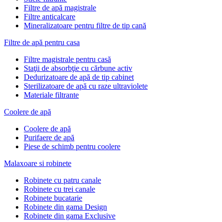
Filtre de apă magistrale
Filtre anticalcare
Mineralizatoare pentru filtre de tip cană
Filtre de apă pentru casa
Filtre magistrale pentru casă
Staţii de absorbţie cu cărbune activ
Dedurizatoare de apă de tip cabinet
Sterilizatoare de apă cu raze ultraviolete
Materiale filtrante
Coolere de apă
Сoolere de apă
Purifaere de apă
Piese de schimb pentru coolere
Malaxoare si robinete
Robinete cu patru canale
Robinete cu trei canale
Robinete bucatarie
Robinete din gama Design
Robinete din gama Exclusive