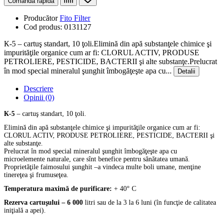
Comanda rapida
Producător
Fito Filter
Cod produs:
0131127
К-5 – cartuş standart, 10 ţoli.Elimină din apă substanţele chimice şi
impurităţile organice cum ar fi: CLORUL ACTIV, PRODUSE
PETROLIERE, PESTICIDE, BACTERII şi alte substanţe.Prelucrat
în mod special mineralul şunghit îmbogăţeşte apa cu...
Detalii
Descriere
Opinii (0)
К-5
– cartuş standart, 10 ţoli.
Elimină din apă substanţele chimice şi impurităţile organice cum ar fi:
CLORUL ACTIV, PRODUSE PETROLIERE, PESTICIDE, BACTERII şi
alte substanţe.
Prelucrat în mod special mineralul şunghit îmbogăţeşte apa cu
microelemente naturale, care sînt benefice pentru sănătatea umană.
Proprietăţile faimosului şunghit –a vindeca multe boli umane, menţine
tinereţea şi frumuseţea.
Temperatura maximă de purificare:
+ 40° С
Rezerva cartuşului – 6 000
litri sau de la 3 la 6 luni (în funcţie de calitatea
iniţială a apei).