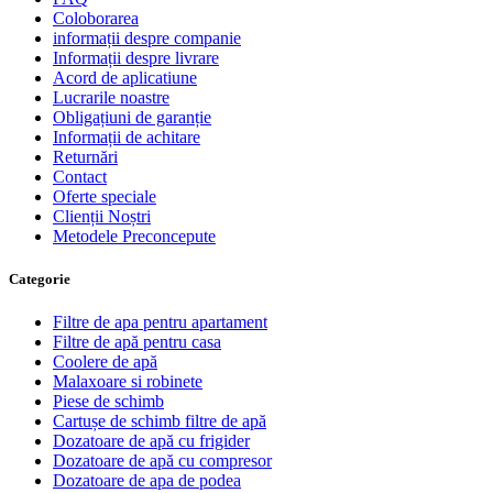
Coloborarea
informații despre companie
Informații despre livrare
Acord de aplicatiune
Lucrarile noastre
Obligațiuni de garanție
Informații de achitare
Returnări
Contact
Oferte speciale
Clienții Noștri
Metodele Preconcepute
Сategorie
Filtre de apa pentru apartament
Filtre de apă pentru casa
Coolere de apă
Malaxoare si robinete
Piese de schimb
Cartușe de schimb filtre de apă
Dozatoare de apă cu frigider
Dozatoare de apă cu compresor
Dozatoare de apa de podea