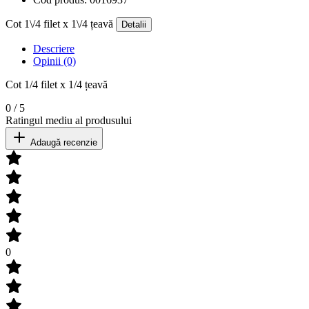
Cot 1\/4 filet x 1\/4 țeavă
Detalii
Descriere
Opinii (0)
Cot 1/4 filet x 1/4 țeavă
0
/
5
Ratingul mediu al produsului
Adaugă recenzie
0