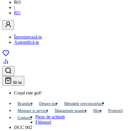
RO
|
RU
Înregistrează-te
Autentifică-te
0
0 lei
Coșul este gol!
Branduri
Despre noi
Metodele preconcepture
Montare si service
Мagazinele noastre
Blog
Promoții
Piese de schimb
Contacte
Fitinguri
DCC 002