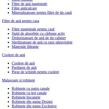
Filtre de apă magistrale
Filtre anticalcare
Mineralizatoare pentru filtre de tip cană
Filtre de apă pentru casa
Filtre magistrale pentru casă
Staţii de absorbţie cu cărbune activ
Dedurizatoare de apă de tip cabinet
Sterilizatoare de apă cu raze ultraviolete
Materiale filtrante
Coolere de apă
Сoolere de apă
Purifaere de apă
Piese de schimb pentru coolere
Malaxoare si robinete
Robinete cu patru canale
Robinete cu trei canale
Robinete bucatarie
Robinete din gama Design
Robinete din gama Exclusive