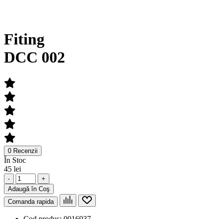
Fiting
DCC 002
0 Recenzii
În Stoc
45 lei
-
+
Adaugă în Coş
Comanda rapida
Cod produs:
0016937