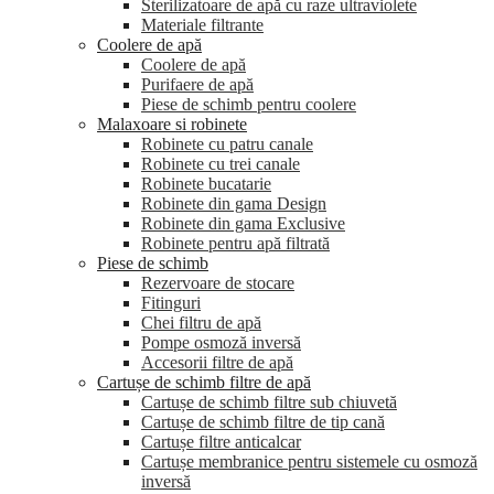
Sterilizatoare de apă cu raze ultraviolete
Materiale filtrante
Coolere de apă
Сoolere de apă
Purifaere de apă
Piese de schimb pentru coolere
Malaxoare si robinete
Robinete cu patru canale
Robinete cu trei canale
Robinete bucatarie
Robinete din gama Design
Robinete din gama Exclusive
Robinete pentru apă filtrată
Piese de schimb
Rezervoare de stocare
Fitinguri
Chei filtru de apă
Pompe osmoză inversă
Accesorii filtre de apă
Cartușe de schimb filtre de apă
Cartușe de schimb filtre sub chiuvetă
Cartușe de schimb filtre de tip cană
Cartușe filtre anticalcar
Cartușe membranice pentru sistemele cu osmoză
inversă