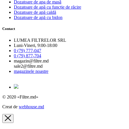
Dozatoare de apa de masă
Dozatoare de apă cu funcție de răcire
Dozatoare de apă caldă
Dozatoare de apă cu bidon
Contact
LUMEA FILTRELOR SRL
Luni-Vineri, 9:00-18:00
0 (79) 777-047
0 (79) 877-704
magazin@filtre.md
sale2@filtre.md
magazinele noastre
© 2020 «Filtre.md»
Creat de
webhouse.md