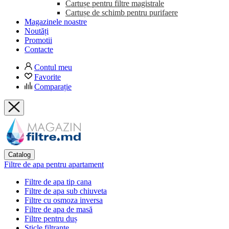
Cartușe pentru filtre magistrale
Cartușe de schimb pentru purifaere
Magazinele noastre
Noutăți
Promotii
Contacte
Contul meu
Favorite
Comparație
Catalog
Filtre de apa pentru apartament
Filtre de apa tip cana
Filtre de apa sub chiuveta
Filtre cu osmoza inversa
Filtre de apa de masă
Filtre pentru duș
Sticle filtrante