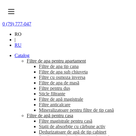
0 (79) 777-047
RO
|
RU
Catalog
Filtre de apa pentru apartament
Filtre de apa tip cana
Filtre de apa sub chiuveta
Filtre cu osmoza inversa
Filtre de apa de masă
Filtre pentru duș
Sticle filtrante
Filtre de apă magistrale
Filtre anticalcare
Mineralizatoare pentru filtre de tip cană
Filtre de apă pentru casa
Filtre magistrale pentru casă
Staţii de absorbţie cu cărbune activ
Dedurizatoare de apă de tip cabinet