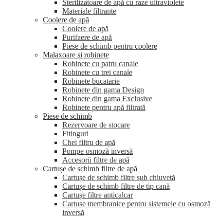
Sterilizatoare de apă cu raze ultraviolete
Materiale filtrante
Coolere de apă
Сoolere de apă
Purifaere de apă
Piese de schimb pentru coolere
Malaxoare si robinete
Robinete cu patru canale
Robinete cu trei canale
Robinete bucatarie
Robinete din gama Design
Robinete din gama Exclusive
Robinete pentru apă filtrată
Piese de schimb
Rezervoare de stocare
Fitinguri
Chei filtru de apă
Pompe osmoză inversă
Accesorii filtre de apă
Cartușe de schimb filtre de apă
Cartușe de schimb filtre sub chiuvetă
Cartușe de schimb filtre de tip cană
Cartușe filtre anticalcar
Cartușe membranice pentru sistemele cu osmoză
inversă