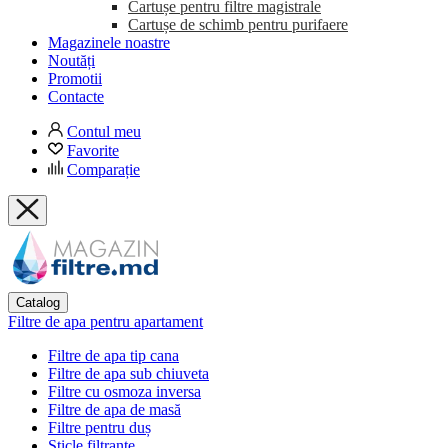
Cartușe pentru filtre magistrale
Cartușe de schimb pentru purifaere
Magazinele noastre
Noutăți
Promotii
Contacte
Contul meu
Favorite
Comparație
Catalog
Filtre de apa pentru apartament
Filtre de apa tip cana
Filtre de apa sub chiuveta
Filtre cu osmoza inversa
Filtre de apa de masă
Filtre pentru duș
Sticle filtrante