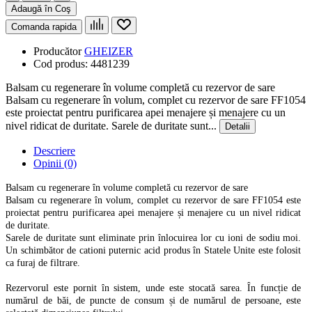
Adaugă în Coş
Comanda rapida
Producător
GHEIZER
Cod produs:
4481239
Balsam cu regenerare în volume completă cu rezervor de sare
Balsam cu regenerare în volum, complet cu rezervor de sare FF1054
este proiectat pentru purificarea apei menajere și menajere cu un
nivel ridicat de duritate. Sarele de duritate sunt...
Detalii
Descriere
Opinii (0)
Balsam cu regenerare în volume completă cu rezervor de sare
Balsam cu regenerare în volum, complet cu rezervor de sare FF1054 este
proiectat pentru purificarea apei menajere și menajere cu un nivel ridicat
de duritate.
Sarele de duritate sunt eliminate prin înlocuirea lor cu ioni de sodiu moi.
Un schimbător de cationi puternic acid produs în Statele Unite este folosit
ca furaj de filtrare.
Rezervorul este pornit în sistem, unde este stocată sarea. În funcție de
numărul de băi, de puncte de consum și de numărul de persoane, este