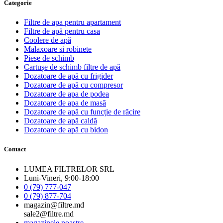
Сategorie
Filtre de apa pentru apartament
Filtre de apă pentru casa
Coolere de apă
Malaxoare si robinete
Piese de schimb
Cartușe de schimb filtre de apă
Dozatoare de apă cu frigider
Dozatoare de apă cu compresor
Dozatoare de apa de podea
Dozatoare de apa de masă
Dozatoare de apă cu funcție de răcire
Dozatoare de apă caldă
Dozatoare de apă cu bidon
Contact
LUMEA FILTRELOR SRL
Luni-Vineri, 9:00-18:00
0 (79) 777-047
0 (79) 877-704
magazin@filtre.md
sale2@filtre.md
magazinele noastre