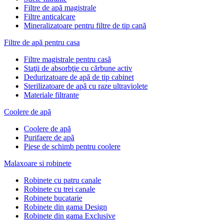
Filtre de apă magistrale
Filtre anticalcare
Mineralizatoare pentru filtre de tip cană
Filtre de apă pentru casa
Filtre magistrale pentru casă
Staţii de absorbţie cu cărbune activ
Dedurizatoare de apă de tip cabinet
Sterilizatoare de apă cu raze ultraviolete
Materiale filtrante
Coolere de apă
Сoolere de apă
Purifaere de apă
Piese de schimb pentru coolere
Malaxoare si robinete
Robinete cu patru canale
Robinete cu trei canale
Robinete bucatarie
Robinete din gama Design
Robinete din gama Exclusive