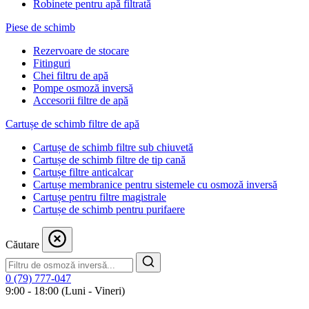
Robinete pentru apă filtrată
Piese de schimb
Rezervoare de stocare
Fitinguri
Chei filtru de apă
Pompe osmoză inversă
Accesorii filtre de apă
Cartușe de schimb filtre de apă
Cartușe de schimb filtre sub chiuvetă
Cartușe de schimb filtre de tip cană
Cartușe filtre anticalcar
Cartușe membranice pentru sistemele cu osmoză inversă
Cartușe pentru filtre magistrale
Cartușe de schimb pentru purifaere
Căutare
0 (79) 777-047
9:00 - 18:00 (Luni - Vineri)