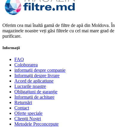
Oferim cea mai înaltă gamă de filtre de apă din Moldova. În
magazinele noastre veți găsi filtrele cu cel mai mare grad de
purificare.
Informaţii
FAQ
Coloborarea
informații despre companie
Informații despre livrare
Acord de aplicatiune
Lucrarile noastre
Obligațiuni de garanție
Informații de achitare
Returnări
Contact
Oferte speciale
Clienții Noștri
Metodele Preconcepute