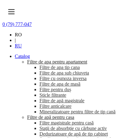
0 (79) 777-047
RO
|
RU
Catalog
Filtre de apa pentru apartament
Filtre de apa tip cana
Filtre de apa sub chiuveta
Filtre cu osmoza inversa
Filtre de apa de masă
Filtre pentru duș
Sticle filtrante
Filtre de apă magistrale
Filtre anticalcare
Mineralizatoare pentru filtre de tip cană
Filtre de apă pentru casa
Filtre magistrale pentru casă
Staţii de absorbţie cu cărbune activ
Dedurizatoare de apă de tip cabinet