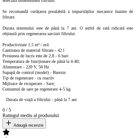
selectată dimensiunea filtrului.
Se recomandă curățarea prealabilă a impurităților mecanice înainte de
filtrare.
Durata sistemului este de până la 7 ani. O astfel de rată ridicată este
obținută prin regenerarea sarcinii filtrului.
Productivitate 1,5 m³ / oră
Cantitatea de material filtrant - 42 l
Presiunea de lucru este de 2,8 - 6 bari
Temperatura de funcționare de până la 4-40;
Alimentare - 220 V, 50 Hz
Supapă de control (model) - Runxin
Tip de regenerare - cu reactiv
Mijloace de recuperare - Sare;
Consumul de sare pe regenerare 4-5 kg
Durata de viață a filtrului - până la 7 ani
0
/
5
Ratingul mediu al produsului
Adaugă recenzie