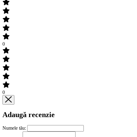
0
0
Adaugă recenzie
Numele tău: