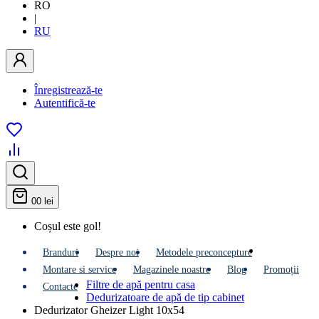
RO
|
RU
Înregistrează-te
Autentifică-te
0
0 lei
Coșul este gol!
Branduri
Despre noi
Metodele preconcepture
Montare si service
Мagazinele noastre
Blog
Promoții
Filtre de apă pentru casa
Contacte
Dedurizatoare de apă de tip cabinet
Dedurizator Gheizer Light 10x54