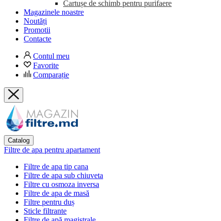
Cartușe de schimb pentru purifaere
Magazinele noastre
Noutăți
Promotii
Contacte
Contul meu
Favorite
Comparație
Catalog
Filtre de apa pentru apartament
Filtre de apa tip cana
Filtre de apa sub chiuveta
Filtre cu osmoza inversa
Filtre de apa de masă
Filtre pentru duș
Sticle filtrante
Filtre de apă magistrale