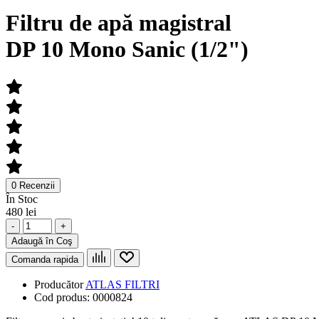
Filtru de apă magistral
DP 10 Mono Sanic (1/2")
0 Recenzii
În Stoc
480 lei
-
+
Adaugă în Coş
Comanda rapida
Producător
ATLAS FILTRI
Cod produs:
0000824