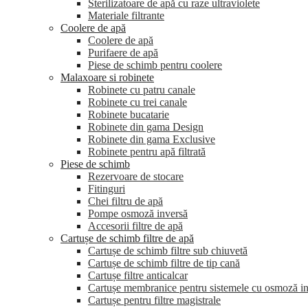
Sterilizatoare de apă cu raze ultraviolete
Materiale filtrante
Coolere de apă
Сoolere de apă
Purifaere de apă
Piese de schimb pentru coolere
Malaxoare si robinete
Robinete cu patru canale
Robinete cu trei canale
Robinete bucatarie
Robinete din gama Design
Robinete din gama Exclusive
Robinete pentru apă filtrată
Piese de schimb
Rezervoare de stocare
Fitinguri
Chei filtru de apă
Pompe osmoză inversă
Accesorii filtre de apă
Cartușe de schimb filtre de apă
Cartușe de schimb filtre sub chiuvetă
Cartușe de schimb filtre de tip cană
Cartușe filtre anticalcar
Cartușe membranice pentru sistemele cu osmoză i
Cartușe pentru filtre magistrale