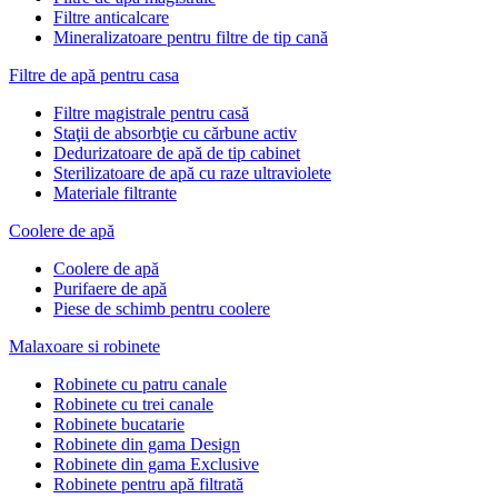
Filtre anticalcare
Mineralizatoare pentru filtre de tip cană
Filtre de apă pentru casa
Filtre magistrale pentru casă
Staţii de absorbţie cu cărbune activ
Dedurizatoare de apă de tip cabinet
Sterilizatoare de apă cu raze ultraviolete
Materiale filtrante
Coolere de apă
Сoolere de apă
Purifaere de apă
Piese de schimb pentru coolere
Malaxoare si robinete
Robinete cu patru canale
Robinete cu trei canale
Robinete bucatarie
Robinete din gama Design
Robinete din gama Exclusive
Robinete pentru apă filtrată