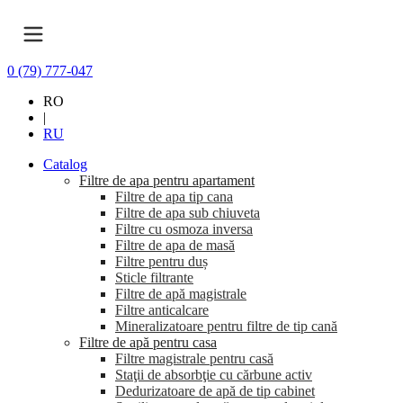
0 (79) 777-047
RO
|
RU
Catalog
Filtre de apa pentru apartament
Filtre de apa tip cana
Filtre de apa sub chiuveta
Filtre cu osmoza inversa
Filtre de apa de masă
Filtre pentru duș
Sticle filtrante
Filtre de apă magistrale
Filtre anticalcare
Mineralizatoare pentru filtre de tip cană
Filtre de apă pentru casa
Filtre magistrale pentru casă
Staţii de absorbţie cu cărbune activ
Dedurizatoare de apă de tip cabinet