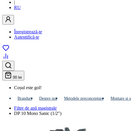
|
RU
Înregistrează-te
Autentifică-te
0
0 lei
Coșul este gol!
Branduri
Despre noi
Metodele preconcepture
Montare si s
Filtre de apă magistrale
DP 10 Mono Sanic (1/2")