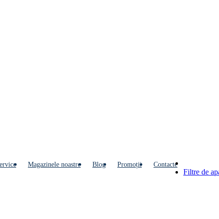
ervice
Мagazinele noastre
Blog
Promoții
Contacte
Filtre de a