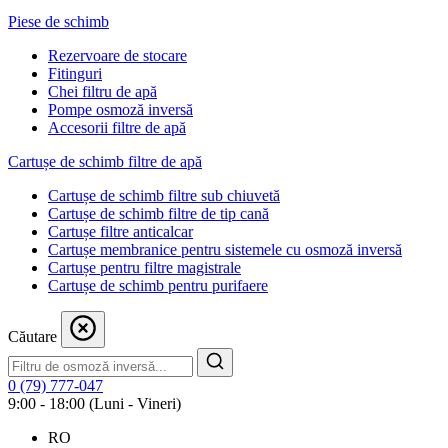
Piese de schimb
Rezervoare de stocare
Fitinguri
Chei filtru de apă
Pompe osmoză inversă
Accesorii filtre de apă
Cartușe de schimb filtre de apă
Cartușe de schimb filtre sub chiuvetă
Cartușe de schimb filtre de tip cană
Cartușe filtre anticalcar
Cartușe membranice pentru sistemele cu osmoză inversă
Cartușe pentru filtre magistrale
Cartușe de schimb pentru purifaere
Căutare
0 (79) 777-047
9:00 - 18:00 (Luni - Vineri)
RO