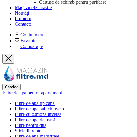
Cartușe de schimb pentru purifaere
Magazinele noastre
Noutăți
Promotii
Contacte
Contul meu
Favorite
Comparație
Catalog
Filtre de apa pentru apartament
Filtre de apa tip cana
Filtre de apa sub chiuveta
Filtre cu osmoza inversa
Filtre de apa de masă
Filtre pentru duș
Sticle filtrante
Filtre de apă magistrale