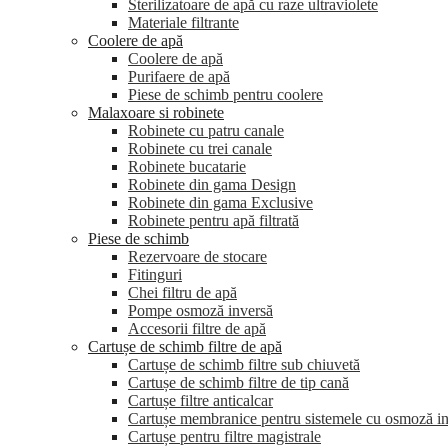
Sterilizatoare de apă cu raze ultraviolete
Materiale filtrante
Coolere de apă
Сoolere de apă
Purifaere de apă
Piese de schimb pentru coolere
Malaxoare si robinete
Robinete cu patru canale
Robinete cu trei canale
Robinete bucatarie
Robinete din gama Design
Robinete din gama Exclusive
Robinete pentru apă filtrată
Piese de schimb
Rezervoare de stocare
Fitinguri
Chei filtru de apă
Pompe osmoză inversă
Accesorii filtre de apă
Cartușe de schimb filtre de apă
Cartușe de schimb filtre sub chiuvetă
Cartușe de schimb filtre de tip cană
Cartușe filtre anticalcar
Cartușe membranice pentru sistemele cu osmoză i
Cartușe pentru filtre magistrale