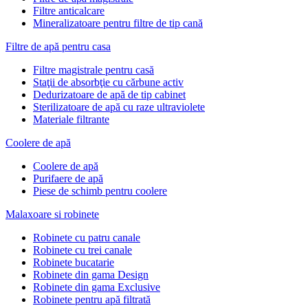
Filtre anticalcare
Mineralizatoare pentru filtre de tip cană
Filtre de apă pentru casa
Filtre magistrale pentru casă
Staţii de absorbţie cu cărbune activ
Dedurizatoare de apă de tip cabinet
Sterilizatoare de apă cu raze ultraviolete
Materiale filtrante
Coolere de apă
Сoolere de apă
Purifaere de apă
Piese de schimb pentru coolere
Malaxoare si robinete
Robinete cu patru canale
Robinete cu trei canale
Robinete bucatarie
Robinete din gama Design
Robinete din gama Exclusive
Robinete pentru apă filtrată