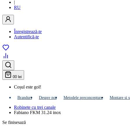
|
RU
Înregistrează-te
Autentifică-te
0
0 lei
Coșul este gol!
Branduri
Despre noi
Metodele preconcepture
Montare si s
Robinete cu trei canale
Fabiano FKM 31.24 inox
Se finisesază