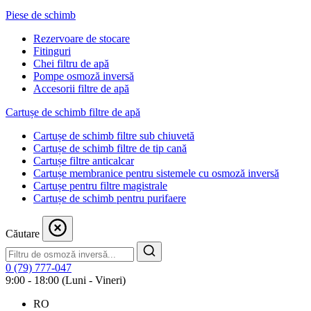
Piese de schimb
Rezervoare de stocare
Fitinguri
Chei filtru de apă
Pompe osmoză inversă
Accesorii filtre de apă
Cartușe de schimb filtre de apă
Cartușe de schimb filtre sub chiuvetă
Cartușe de schimb filtre de tip cană
Cartușe filtre anticalcar
Cartușe membranice pentru sistemele cu osmoză inversă
Cartușe pentru filtre magistrale
Cartușe de schimb pentru purifaere
Căutare
0 (79) 777-047
9:00 - 18:00 (Luni - Vineri)
RO