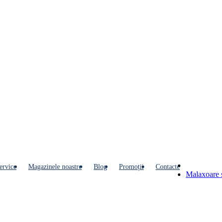
ervice
Мagazinele noastre
Blog
Promoții
Contacte
Malaxoare s