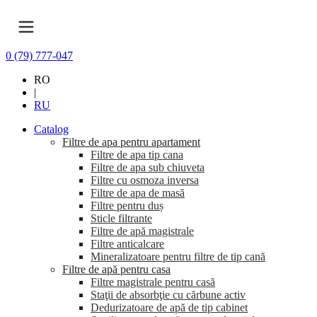
0 (79) 777-047
RO
|
RU
Catalog
Filtre de apa pentru apartament
Filtre de apa tip cana
Filtre de apa sub chiuveta
Filtre cu osmoza inversa
Filtre de apa de masă
Filtre pentru duș
Sticle filtrante
Filtre de apă magistrale
Filtre anticalcare
Mineralizatoare pentru filtre de tip cană
Filtre de apă pentru casa
Filtre magistrale pentru casă
Staţii de absorbţie cu cărbune activ
Dedurizatoare de apă de tip cabinet