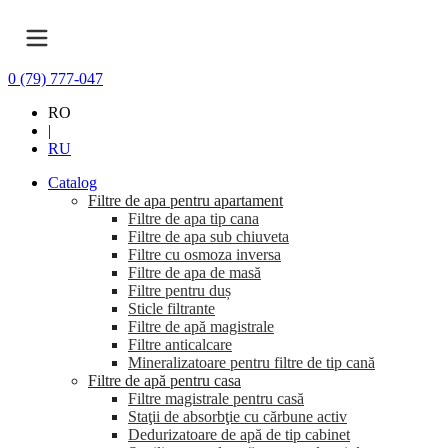
0 (79) 777-047
RO
|
RU
Catalog
Filtre de apa pentru apartament
Filtre de apa tip cana
Filtre de apa sub chiuveta
Filtre cu osmoza inversa
Filtre de apa de masă
Filtre pentru duș
Sticle filtrante
Filtre de apă magistrale
Filtre anticalcare
Mineralizatoare pentru filtre de tip cană
Filtre de apă pentru casa
Filtre magistrale pentru casă
Staţii de absorbţie cu cărbune activ
Dedurizatoare de apă de tip cabinet