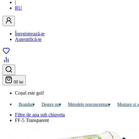
|
RU
Înregistrează-te
Autentifică-te
0
0 lei
Coșul este gol!
Branduri
Despre noi
Metodele preconcepture
Montare si s
Filtre de apa sub chiuveta
FF-5 Transparent