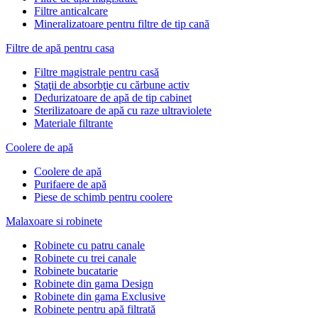
Filtre anticalcare
Mineralizatoare pentru filtre de tip cană
Filtre de apă pentru casa
Filtre magistrale pentru casă
Staţii de absorbţie cu cărbune activ
Dedurizatoare de apă de tip cabinet
Sterilizatoare de apă cu raze ultraviolete
Materiale filtrante
Coolere de apă
Сoolere de apă
Purifaere de apă
Piese de schimb pentru coolere
Malaxoare si robinete
Robinete cu patru canale
Robinete cu trei canale
Robinete bucatarie
Robinete din gama Design
Robinete din gama Exclusive
Robinete pentru apă filtrată