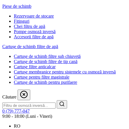
Piese de schimb
Rezervoare de stocare
Fitinguri
Chei filtru de apă
Pompe osmoză inversă
Accesorii filtre de apă
Cartușe de schimb filtre de apă
Cartușe de schimb filtre sub chiuvetă
Cartușe de schimb filtre de tip cană
Cartușe filtre anticalcar
Cartușe membranice pentru sistemele cu osmoză inversă
Cartușe pentru filtre magistrale
Cartușe de schimb pentru purifaere
Căutare
0 (79) 777-047
9:00 - 18:00 (Luni - Vineri)
RO