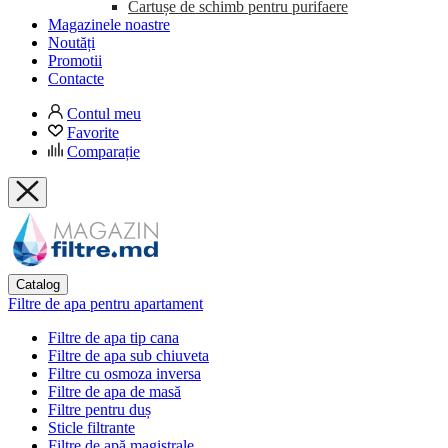
Cartușe de schimb pentru purifaere
Magazinele noastre
Noutăți
Promotii
Contacte
Contul meu
Favorite
Comparație
Catalog
Filtre de apa pentru apartament
Filtre de apa tip cana
Filtre de apa sub chiuveta
Filtre cu osmoza inversa
Filtre de apa de masă
Filtre pentru duș
Sticle filtrante
Filtre de apă magistrale