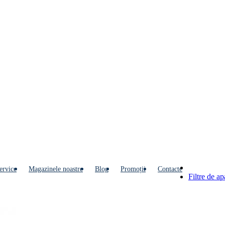
ervice
Мagazinele noastre
Blog
Promoții
Contacte
Filtre de a