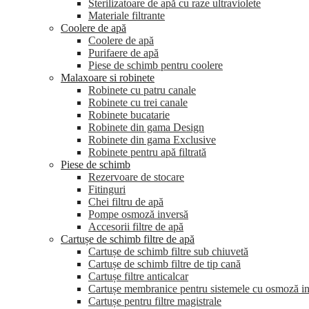
Sterilizatoare de apă cu raze ultraviolete
Materiale filtrante
Coolere de apă
Сoolere de apă
Purifaere de apă
Piese de schimb pentru coolere
Malaxoare si robinete
Robinete cu patru canale
Robinete cu trei canale
Robinete bucatarie
Robinete din gama Design
Robinete din gama Exclusive
Robinete pentru apă filtrată
Piese de schimb
Rezervoare de stocare
Fitinguri
Chei filtru de apă
Pompe osmoză inversă
Accesorii filtre de apă
Cartușe de schimb filtre de apă
Cartușe de schimb filtre sub chiuvetă
Cartușe de schimb filtre de tip cană
Cartușe filtre anticalcar
Cartușe membranice pentru sistemele cu osmoză i
Cartușe pentru filtre magistrale