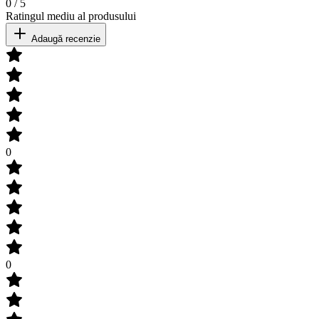
0
/
5
Ratingul mediu al produsului
Adaugă recenzie
0
0