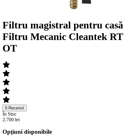
Filtru magistral pentru casă
Filtru Mecanic Cleantek RT
OT
0 Recenzii
În Stoc
2.700 lei
Opţiuni disponibile