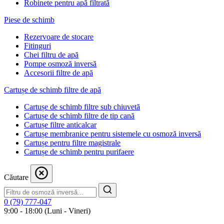
Robinete pentru apă filtrată
Piese de schimb
Rezervoare de stocare
Fitinguri
Chei filtru de apă
Pompe osmoză inversă
Accesorii filtre de apă
Cartușe de schimb filtre de apă
Cartușe de schimb filtre sub chiuvetă
Cartușe de schimb filtre de tip cană
Cartușe filtre anticalcar
Cartușe membranice pentru sistemele cu osmoză inversă
Cartușe pentru filtre magistrale
Cartușe de schimb pentru purifaere
Căutare
0 (79) 777-047
9:00 - 18:00 (Luni - Vineri)