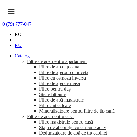
0 (79) 777-047
RO
|
RU
Catalog
Filtre de apa pentru apartament
Filtre de apa tip cana
Filtre de apa sub chiuveta
Filtre cu osmoza inversa
Filtre de apa de masă
Filtre pentru duș
Sticle filtrante
Filtre de apă magistrale
Filtre anticalcare
Mineralizatoare pentru filtre de tip cană
Filtre de apă pentru casa
Filtre magistrale pentru casă
Staţii de absorbţie cu cărbune activ
Dedurizatoare de apă de tip cabinet