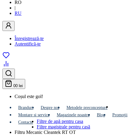
RO
|
RU
Înregistrează-te
Autentifică-te
0
0 lei
Coșul este gol!
Branduri
Despre noi
Metodele preconcepture
Montare si service
Мagazinele noastre
Blog
Promoții
Filtre de apă pentru casa
Contacte
Filtre magistrale pentru casă
Filtru Mecanic Cleantek RT OT