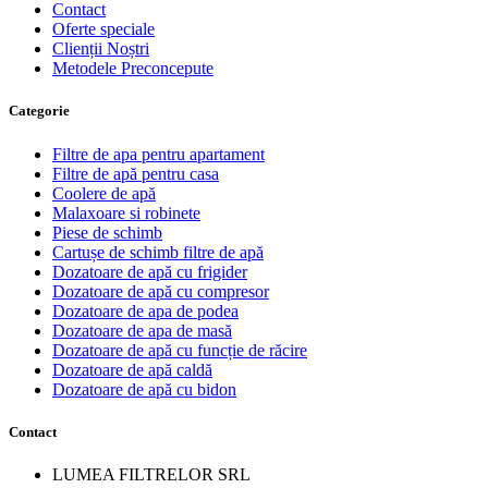
Contact
Oferte speciale
Clienții Noștri
Metodele Preconcepute
Сategorie
Filtre de apa pentru apartament
Filtre de apă pentru casa
Coolere de apă
Malaxoare si robinete
Piese de schimb
Cartușe de schimb filtre de apă
Dozatoare de apă cu frigider
Dozatoare de apă cu compresor
Dozatoare de apa de podea
Dozatoare de apa de masă
Dozatoare de apă cu funcție de răcire
Dozatoare de apă caldă
Dozatoare de apă cu bidon
Contact
LUMEA FILTRELOR SRL