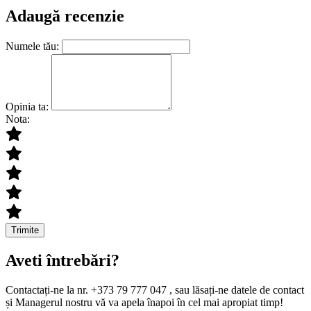
Adaugă recenzie
Numele tău:
Opinia ta:
Nota:
Trimite
Aveti întrebări?
Contactați-ne la nr. +373 79 777 047 , sau lăsați-ne datele de contact
și Managerul nostru vă va apela înapoi în cel mai apropiat timp!