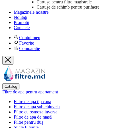
Cartușe pentru filtre magistrale
Cartușe de schimb pentru purifaere
Magazinele noastre
Noutăți
Promotii
Contacte
Contul meu
Favorite
Comparație
Catalog
Filtre de apa pentru apartament
Filtre de apa tip cana
Filtre de apa sub chiuveta
Filtre cu osmoza inversa
Filtre de apa de masă
Filtre pentru duș
Sticle filtrante