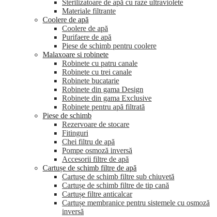
Sterilizatoare de apă cu raze ultraviolete
Materiale filtrante
Coolere de apă
Сoolere de apă
Purifaere de apă
Piese de schimb pentru coolere
Malaxoare si robinete
Robinete cu patru canale
Robinete cu trei canale
Robinete bucatarie
Robinete din gama Design
Robinete din gama Exclusive
Robinete pentru apă filtrată
Piese de schimb
Rezervoare de stocare
Fitinguri
Chei filtru de apă
Pompe osmoză inversă
Accesorii filtre de apă
Cartușe de schimb filtre de apă
Cartușe de schimb filtre sub chiuvetă
Cartușe de schimb filtre de tip cană
Cartușe filtre anticalcar
Cartușe membranice pentru sistemele cu osmoză
inversă