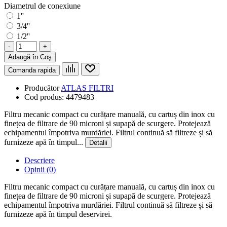
Diametrul de conexiune
1''
3/4''
1/2''
-
+
Adaugă în Coş
Comanda rapida
Producător
ATLAS FILTRI
Cod produs:
4479483
Filtru mecanic compact cu curățare manuală, cu cartuș din inox cu
finețea de filtrare de 90 microni și supapă de scurgere. Protejează
echipamentul împotriva murdăriei. Filtrul continuă să filtreze și să
furnizeze apă în timpul...
Detalii
Descriere
Opinii (0)
Filtru mecanic compact cu curățare manuală, cu cartuș din inox cu
finețea de filtrare de 90 microni și supapă de scurgere. Protejează
echipamentul împotriva murdăriei. Filtrul continuă să filtreze și să
furnizeze apă în timpul deservirei.