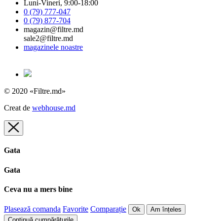
Luni-Vineri, 9:00-18:00
0 (79) 777-047
0 (79) 877-704
magazin@filtre.md
sale2@filtre.md
magazinele noastre
© 2020 «Filtre.md»
Creat de
webhouse.md
Gata
Gata
Ceva nu a mers bine
Plasează comanda
Favorite
Comparație
Ok
Am înțeles
Continuă cumpărăturile