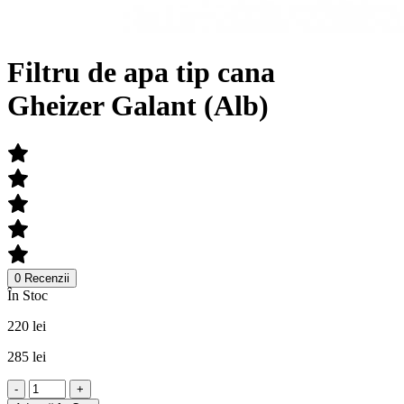
Filtru de apa tip cana
Gheizer Galant (Alb)
0 Recenzii
În Stoc
220 lei
285 lei
-
+