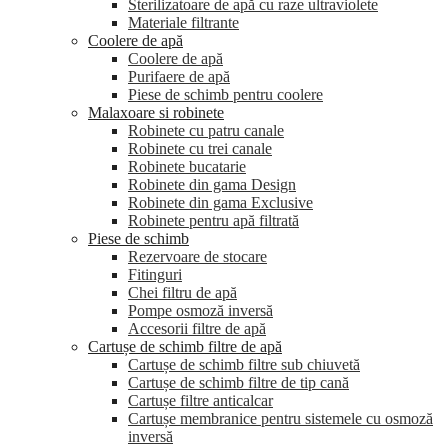
Sterilizatoare de apă cu raze ultraviolete
Materiale filtrante
Coolere de apă
Сoolere de apă
Purifaere de apă
Piese de schimb pentru coolere
Malaxoare si robinete
Robinete cu patru canale
Robinete cu trei canale
Robinete bucatarie
Robinete din gama Design
Robinete din gama Exclusive
Robinete pentru apă filtrată
Piese de schimb
Rezervoare de stocare
Fitinguri
Chei filtru de apă
Pompe osmoză inversă
Accesorii filtre de apă
Cartușe de schimb filtre de apă
Cartușe de schimb filtre sub chiuvetă
Cartușe de schimb filtre de tip cană
Cartușe filtre anticalcar
Cartușe membranice pentru sistemele cu osmoză
inversă