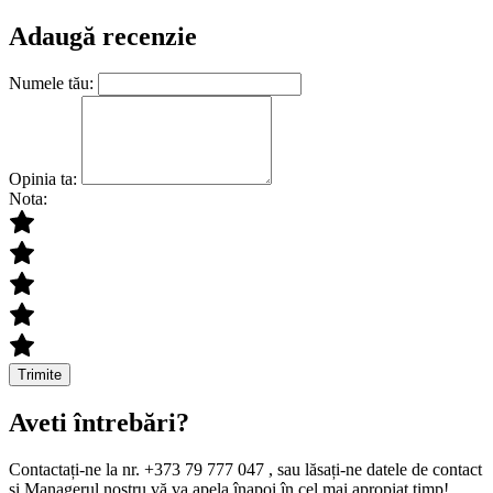
Adaugă recenzie
Numele tău:
Opinia ta:
Nota:
Trimite
Aveti întrebări?
Contactați-ne la nr. +373 79 777 047 , sau lăsați-ne datele de contact
și Managerul nostru vă va apela înapoi în cel mai apropiat timp!