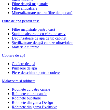
Filtre de apă magistrale
Filtre anticalcare
Mineralizatoare pentru filtre de tip cană
Filtre de apă pentru casa
Filtre magistrale pentru casă
Staţii de absorbţie cu cărbune activ
Dedurizatoare de apă de tip cabinet
Sterilizatoare de apă cu raze ultraviolete
Materiale filtrante
Coolere de apă
Сoolere de apă
Purifaere de apă
Piese de schimb pentru coolere
Malaxoare si robinete
Robinete cu patru canale
Robinete cu trei canale
Robinete bucatarie
Robinete din gama Design
Robinete din gama Exclusive