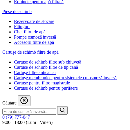
Robinete pentru apă filtrată
Piese de schimb
Rezervoare de stocare
Fitinguri
Chei filtru de apă
Pompe osmoză inversă
Accesorii filtre de apă
Cartușe de schimb filtre de apă
Cartușe de schimb filtre sub chiuvetă
Cartușe de schimb filtre de tip cană
Cartușe filtre anticalcar
Cartușe membranice pentru sistemele cu osmoză inversă
Cartușe pentru filtre magistrale
Cartușe de schimb pentru purifaere
Căutare
0 (79) 777-047
9:00 - 18:00 (Luni - Vineri)