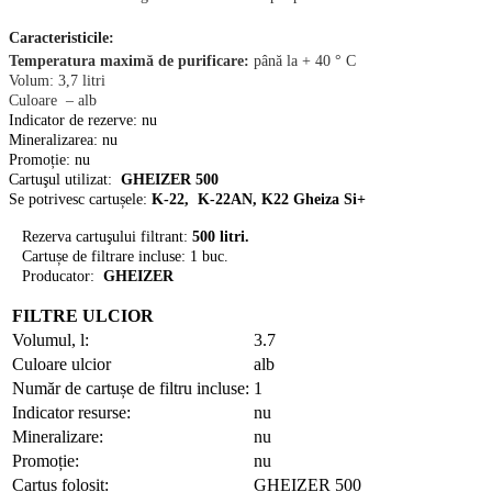
С
aracteristicile:
Temperatura maximă de purificare:
până la + 40 ° C
Volum
: 3,7
litri
С
uloare
– alb
Indicator de rezerve: nu
Mineralizarea: nu
Promoție
: nu
Cartuşul utilizat:
GHEIZER
500
Se potrivesc cartușele:
K-22,
K-22AN,
K22 Gheiza Si+
Rezerva cartuşului filtrant:
500 litri.
Cartușe de filtrare incluse
: 1 buc.
Producator:
GHEIZER
FILTRE ULCIOR
Volumul, l:
3.7
Culoare ulcior
alb
Număr de cartușe de filtru incluse:
1
Indicator resurse:
nu
Mineralizare:
nu
Promoție:
nu
Cartuș folosit:
GHEIZER 500