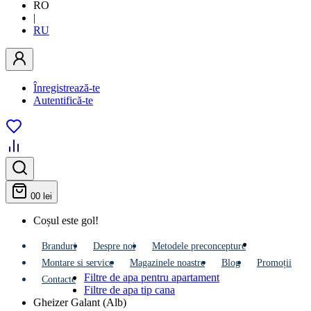
RO
|
RU
Înregistrează-te
Autentifică-te
0
0 lei
Coșul este gol!
Branduri
Despre noi
Metodele preconcepture
Montare si service
Мagazinele noastre
Blog
Promoții
Filtre de apa pentru apartament
Contacte
Filtre de apa tip cana
Gheizer Galant (Alb)