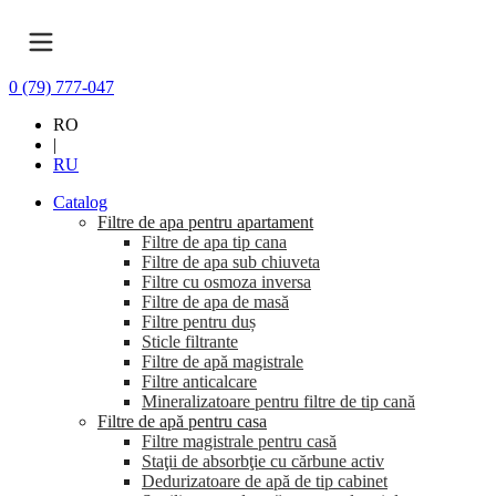
0 (79) 777-047
RO
|
RU
Catalog
Filtre de apa pentru apartament
Filtre de apa tip cana
Filtre de apa sub chiuveta
Filtre cu osmoza inversa
Filtre de apa de masă
Filtre pentru duș
Sticle filtrante
Filtre de apă magistrale
Filtre anticalcare
Mineralizatoare pentru filtre de tip cană
Filtre de apă pentru casa
Filtre magistrale pentru casă
Staţii de absorbţie cu cărbune activ
Dedurizatoare de apă de tip cabinet