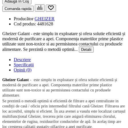
Adaugă în Coş
Comanda rapida
Producător
GHEIZER
Cod produs:
4481628
Gheizer Galant - este simplu in exploatare și ofera solutie eficientă și
modernă de purificare a apei. Componența materiilor prime plastice
utilizate sunt non-toxice si au permisiunea contactului cu produsele
alimentare. Se prezintă o metodă optimă...
Detalii
Descriere
Specificaţii
Opinii (0)
Gheizer Galant
- este simplu in exploatare și ofera solutie eficientă și
modernă de purificare a apei. Componența materiilor prime plastice
utilizate sunt non-toxice si au permisiunea contactului cu produsele
alimentare.
Se prezintă o metodă optimă si eficientă de filtrare a apei centralizate in
condiții de casă / oficiu prin intermediul filtrului cană Gheizer. Filtrarea are
loc accesibil, simplu si eficient. În axa avenei a vasulu este localizat cartușul
multifuncțional Gheizer, trecerea prin care asigură eliminarea clorului,
elementelor de rugina, reziduurilor conductelor de apă. In acelaș timp are
loc cresterea calitatii gustativ-olfactive a apei purificate.