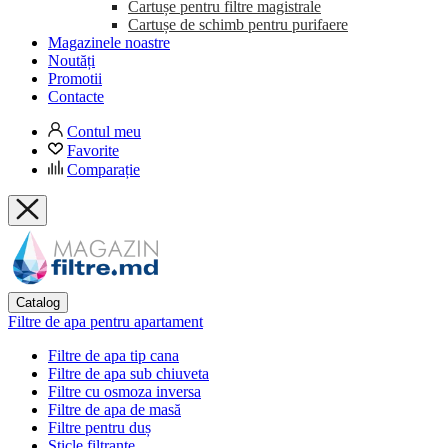
Cartușe pentru filtre magistrale
Cartușe de schimb pentru purifaere
Magazinele noastre
Noutăți
Promotii
Contacte
Contul meu
Favorite
Comparație
Catalog
Filtre de apa pentru apartament
Filtre de apa tip cana
Filtre de apa sub chiuveta
Filtre cu osmoza inversa
Filtre de apa de masă
Filtre pentru duș
Sticle filtrante