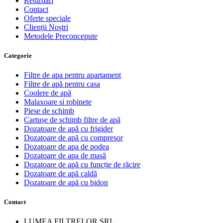
Returnări
Contact
Oferte speciale
Clienții Noștri
Metodele Preconcepute
Сategorie
Filtre de apa pentru apartament
Filtre de apă pentru casa
Coolere de apă
Malaxoare si robinete
Piese de schimb
Cartușe de schimb filtre de apă
Dozatoare de apă cu frigider
Dozatoare de apă cu compresor
Dozatoare de apa de podea
Dozatoare de apa de masă
Dozatoare de apă cu funcție de răcire
Dozatoare de apă caldă
Dozatoare de apă cu bidon
Contact
LUMEA FILTRELOR SRL