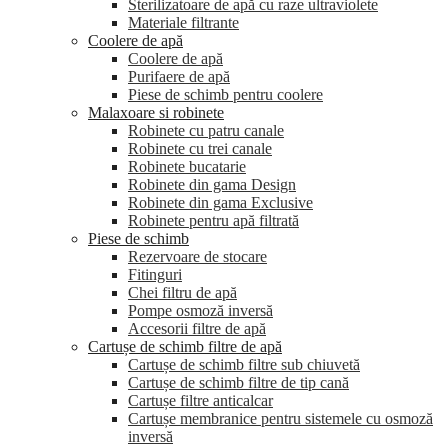
Sterilizatoare de apă cu raze ultraviolete
Materiale filtrante
Coolere de apă
Сoolere de apă
Purifaere de apă
Piese de schimb pentru coolere
Malaxoare si robinete
Robinete cu patru canale
Robinete cu trei canale
Robinete bucatarie
Robinete din gama Design
Robinete din gama Exclusive
Robinete pentru apă filtrată
Piese de schimb
Rezervoare de stocare
Fitinguri
Chei filtru de apă
Pompe osmoză inversă
Accesorii filtre de apă
Cartușe de schimb filtre de apă
Cartușe de schimb filtre sub chiuvetă
Cartușe de schimb filtre de tip cană
Cartușe filtre anticalcar
Cartușe membranice pentru sistemele cu osmoză
inversă