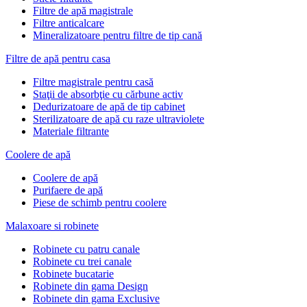
Filtre de apă magistrale
Filtre anticalcare
Mineralizatoare pentru filtre de tip cană
Filtre de apă pentru casa
Filtre magistrale pentru casă
Staţii de absorbţie cu cărbune activ
Dedurizatoare de apă de tip cabinet
Sterilizatoare de apă cu raze ultraviolete
Materiale filtrante
Coolere de apă
Сoolere de apă
Purifaere de apă
Piese de schimb pentru coolere
Malaxoare si robinete
Robinete cu patru canale
Robinete cu trei canale
Robinete bucatarie
Robinete din gama Design
Robinete din gama Exclusive