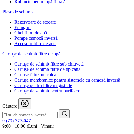
Robinete pentru apă filtrată
Piese de schimb
Rezervoare de stocare
Fitinguri
Chei filtru de apă
Pompe osmoză inversă
Accesorii filtre de apă
Cartușe de schimb filtre de apă
Cartușe de schimb filtre sub chiuvetă
Cartușe de schimb filtre de tip cană
Cartușe filtre anticalcar
Cartușe membranice pentru sistemele cu osmoză inversă
Cartușe pentru filtre magistrale
Cartușe de schimb pentru purifaere
Căutare
0 (79) 777-047
9:00 - 18:00 (Luni - Vineri)