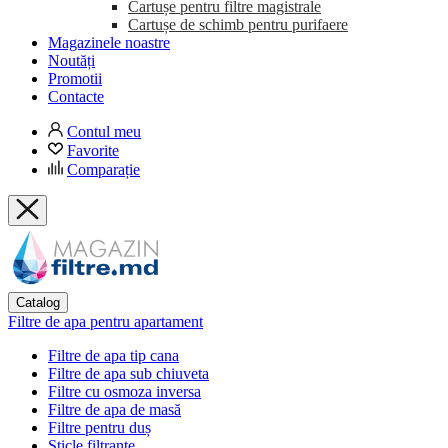
Cartușe pentru filtre magistrale
Cartușe de schimb pentru purifaere
Magazinele noastre
Noutăți
Promotii
Contacte
Contul meu
Favorite
Comparație
Catalog
Filtre de apa pentru apartament
Filtre de apa tip cana
Filtre de apa sub chiuveta
Filtre cu osmoza inversa
Filtre de apa de masă
Filtre pentru duș
Sticle filtrante