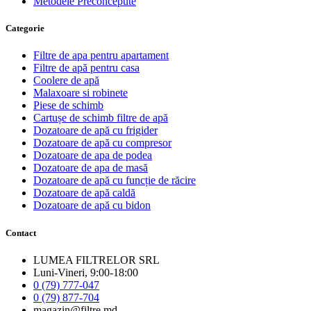
Metodele Preconcepute
Сategorie
Filtre de apa pentru apartament
Filtre de apă pentru casa
Coolere de apă
Malaxoare si robinete
Piese de schimb
Cartușe de schimb filtre de apă
Dozatoare de apă cu frigider
Dozatoare de apă cu compresor
Dozatoare de apa de podea
Dozatoare de apa de masă
Dozatoare de apă cu funcție de răcire
Dozatoare de apă caldă
Dozatoare de apă cu bidon
Contact
LUMEA FILTRELOR SRL
Luni-Vineri, 9:00-18:00
0 (79) 777-047
0 (79) 877-704
magazin@filtre.md