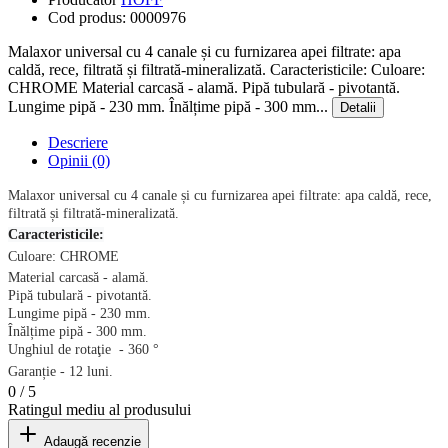
Cod produs:
0000976
Malaxor universal cu 4 canale și cu furnizarea apei filtrate: apa
caldă, rece, filtrată și filtrată-mineralizată. Сaracteristicile: Culoare:
CHROME Material carcasă - alamă. Pipă tubulară - pivotantă.
Lungime pipă - 230 mm. Înălțime pipă - 300 mm...
Detalii
Descriere
Opinii (0)
Malaxor universal cu 4 canale și cu furnizarea apei filtrate: apa caldă, rece,
filtrată și filtrată-mineralizată.
С
aracteristicile:
Culoare: CHROME
Material carcasă
-
alamă.
Pipă tubulară - pivotantă.
Lungime pipă
- 230 mm.
Înălțime pipă
- 300 mm.
Unghiul de rotaţie
-
360 °
Garanție - 12 luni.
0
/
5
Ratingul mediu al produsului
Adaugă recenzie