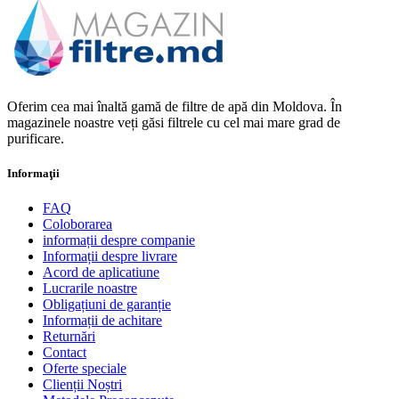
Oferim cea mai înaltă gamă de filtre de apă din Moldova. În
magazinele noastre veți găsi filtrele cu cel mai mare grad de
purificare.
Informaţii
FAQ
Coloborarea
informații despre companie
Informații despre livrare
Acord de aplicatiune
Lucrarile noastre
Obligațiuni de garanție
Informații de achitare
Returnări
Contact
Oferte speciale
Clienții Noștri