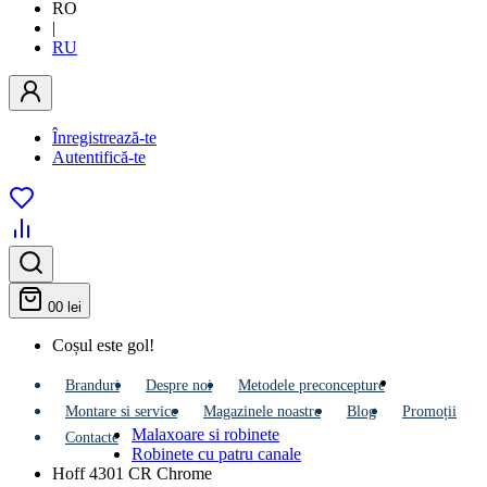
RO
|
RU
Înregistrează-te
Autentifică-te
0
0 lei
Coșul este gol!
Branduri
Despre noi
Metodele preconcepture
Montare si service
Мagazinele noastre
Blog
Promoții
Malaxoare si robinete
Contacte
Robinete cu patru canale
Hoff 4301 CR Chrome