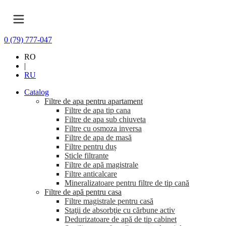
0 (79) 777-047
RO
|
RU
Catalog
Filtre de apa pentru apartament
Filtre de apa tip cana
Filtre de apa sub chiuveta
Filtre cu osmoza inversa
Filtre de apa de masă
Filtre pentru duș
Sticle filtrante
Filtre de apă magistrale
Filtre anticalcare
Mineralizatoare pentru filtre de tip cană
Filtre de apă pentru casa
Filtre magistrale pentru casă
Staţii de absorbţie cu cărbune activ
Dedurizatoare de apă de tip cabinet