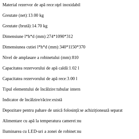
Material rezervor de apă rece:oţel inoxidabil
Greutate (net):13.00 kg
Greutate (brută):14.70 kg
Dimensiune l*h*d (mm):274*1090*312
Dimensiunea cutiei l*h*d (mm):340*1150*370
Nivel de amplasare a robinetului (mm):810
Capacitatea rezervorului de apă caldă:1.02 l
Capacitatea rezervorului de apă rece:3.00 l
Tipul elementului de încălzire:tubular intern
Indicator de încălzire/răcire:există
Depozitare pentru pahare de unică folosință:se achiziționează separat
Alimentare cu apă la temperatura camerei:nu
Iluminarea cu LED-uri a zonei de robinet:nu