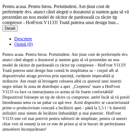
Pentru acasa. Pentru birou. Pretutindeni. Am ținut cont de
preferințele dvs. atunci când alegeți o dozatorul și suntem gata să vă
prezentăm un nou model de răcitor de pardoseală cu răcire tip
compresor - HotFrost V1133! Toată puterea unui design bun...
Detalii
Descriere
Opinii (0)
Pentru acasa. Pentru birou. Pretutindeni. Am ținut cont de preferințele dvs.
atunci când alegeți o dozatorul și suntem gata să vă prezentăm un nou
model de răcitor de pardoseală cu răcire tip compresor - HotFrost V1133!
Toată puterea unui design bun constă în simplitatea sa – corpul alb al
dispozitivului atrage privirea prin ușurință, curățenie impecabilă și
strălucire. Am reușit să învingem culoarea albă cu ajutorul unei inserții
negre stilate în zona de distribuție a apei. „Creșterea” mare a HotFrost
V1133 va face ca interacțiunea cu acesta să fie foarte confortabilă!
Dispozitivul folosește un tip de răcire cu compresor, astfel încât să vă potoli
întotdeauna setea cu un pahar cu apă rece. Acest dispozitiv se caracterizează
printr-o productivitate crescută a încălzirii apei - până la 5,5 l / h datorită
utilizării unui sistem de încălzire îmbunătățit și mai puternic. HotFrost
V1133 este cel mai potrivit pentru iubitorii de simplitate, pentru că uneori
chiar vrei să renunți la tot ce este de prisos și să te bucuri de perfecțiunea
atmosferei înconjurătoare!