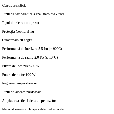
Caracteristici:
Tipul de temperatură a apei:fierbinte - rece
Tipul de răcire:compresor
Protecția Copilului:nu
Culoare:alb cu negru
Performanță de încălzire:5.5 l/o (≤ 90°C)
Performanță de răcire:2.0 l/o (≤ 10°C)
Putere de incalzire:650 W
Putere de racire:100 W
Reglarea temperaturii:nu
Tipul de alocare:pardoseală
Amplasarea sticlei:de sus - pe dozator
Material rezervor de apă caldă:oţel inoxidabil