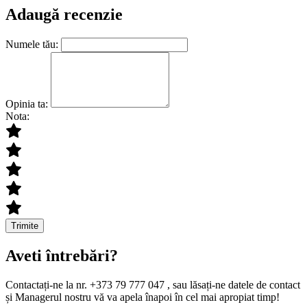
Adaugă recenzie
Numele tău:
Opinia ta:
Nota:
Trimite
Aveti întrebări?
Contactați-ne la nr. +373 79 777 047 , sau lăsați-ne datele de contact
și Managerul nostru vă va apela înapoi în cel mai apropiat timp!