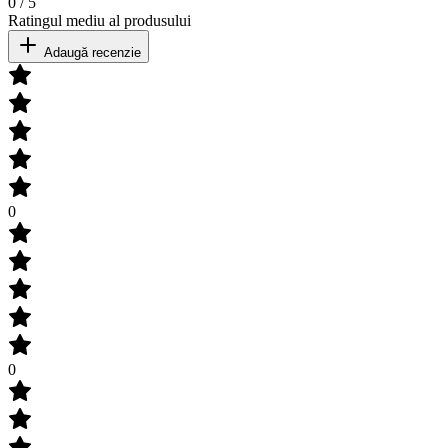
0
/
5
Ratingul mediu al produsului
Adaugă recenzie
0
0