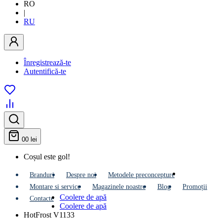
RO
|
RU
Înregistrează-te
Autentifică-te
0
0 lei
Coșul este gol!
Branduri
Despre noi
Metodele preconcepture
Montare si service
Мagazinele noastre
Blog
Promoții
Coolere de apă
Contacte
Сoolere de apă
HotFrost V1133