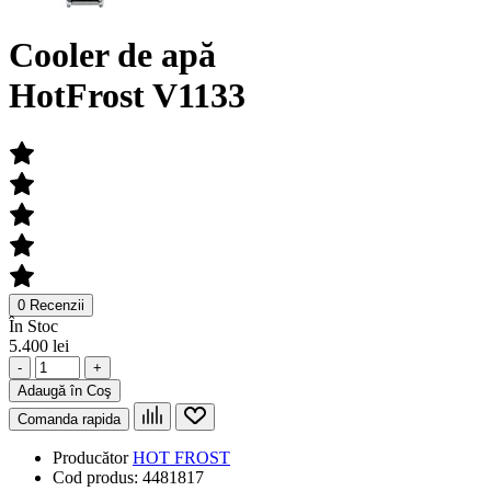
Сooler de apă
HotFrost V1133
0 Recenzii
În Stoc
5.400 lei
-
+
Adaugă în Coş
Comanda rapida
Producător
HOT FROST
Cod produs:
4481817