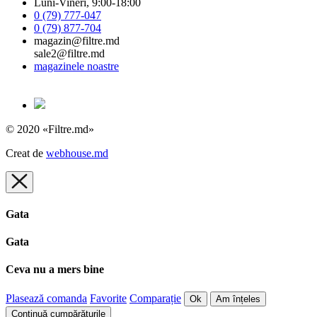
Luni-Vineri, 9:00-18:00
0 (79) 777-047
0 (79) 877-704
magazin@filtre.md
sale2@filtre.md
magazinele noastre
© 2020 «Filtre.md»
Creat de
webhouse.md
Gata
Gata
Ceva nu a mers bine
Plasează comanda
Favorite
Comparație
Ok
Am înțeles
Continuă cumpărăturile