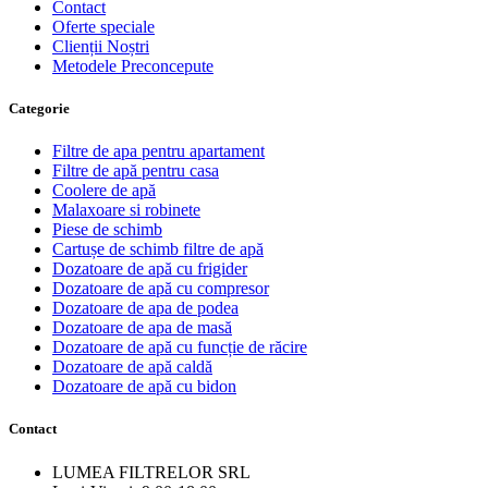
Contact
Oferte speciale
Clienții Noștri
Metodele Preconcepute
Сategorie
Filtre de apa pentru apartament
Filtre de apă pentru casa
Coolere de apă
Malaxoare si robinete
Piese de schimb
Cartușe de schimb filtre de apă
Dozatoare de apă cu frigider
Dozatoare de apă cu compresor
Dozatoare de apa de podea
Dozatoare de apa de masă
Dozatoare de apă cu funcție de răcire
Dozatoare de apă caldă
Dozatoare de apă cu bidon
Contact
LUMEA FILTRELOR SRL