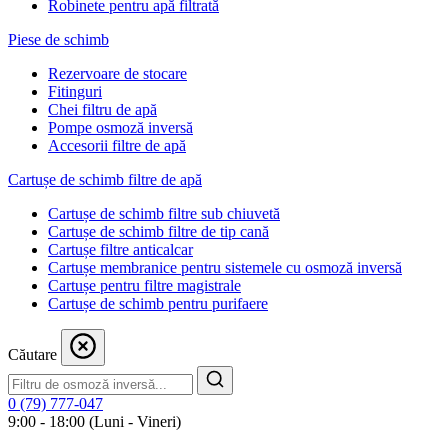
Robinete pentru apă filtrată
Piese de schimb
Rezervoare de stocare
Fitinguri
Chei filtru de apă
Pompe osmoză inversă
Accesorii filtre de apă
Cartușe de schimb filtre de apă
Cartușe de schimb filtre sub chiuvetă
Cartușe de schimb filtre de tip cană
Cartușe filtre anticalcar
Cartușe membranice pentru sistemele cu osmoză inversă
Cartușe pentru filtre magistrale
Cartușe de schimb pentru purifaere
Căutare
0 (79) 777-047
9:00 - 18:00 (Luni - Vineri)