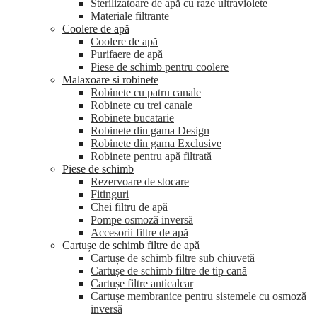
Sterilizatoare de apă cu raze ultraviolete
Materiale filtrante
Coolere de apă
Сoolere de apă
Purifaere de apă
Piese de schimb pentru coolere
Malaxoare si robinete
Robinete cu patru canale
Robinete cu trei canale
Robinete bucatarie
Robinete din gama Design
Robinete din gama Exclusive
Robinete pentru apă filtrată
Piese de schimb
Rezervoare de stocare
Fitinguri
Chei filtru de apă
Pompe osmoză inversă
Accesorii filtre de apă
Cartușe de schimb filtre de apă
Cartușe de schimb filtre sub chiuvetă
Cartușe de schimb filtre de tip cană
Cartușe filtre anticalcar
Cartușe membranice pentru sistemele cu osmoză
inversă