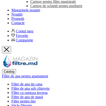
Cartușe pentru filtre magistrale
Cartușe de schimb pentru purifaere
Magazinele noastre
Noutăți
Promotii
Contacte
Contul meu
Favorite
Comparație
Catalog
Filtre de apa pentru apartament
Filtre de apa tip cana
Filtre de apa sub chiuveta
Filtre cu osmoza inversa
Filtre de apa de masă
Filtre pentru duș
Sticle filtrante