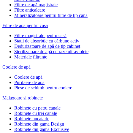
Filtre de apă magistrale
Filtre anticalcare
Mineralizatoare pentru filtre de tip cană
Filtre de apă pentru casa
Filtre magistrale pentru casă
Staţii de absorbţie cu cărbune activ
Dedurizatoare de apă de tip cabinet
Sterilizatoare de apă cu raze ultraviolete
Materiale filtrante
Coolere de apă
Сoolere de apă
Purifaere de apă
Piese de schimb pentru coolere
Malaxoare si robinete
Robinete cu patru canale
Robinete cu trei canale
Robinete bucatarie
Robinete din gama Design
Robinete din gama Exclusive