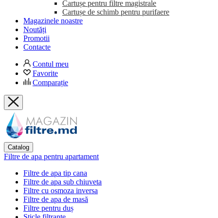
Cartușe pentru filtre magistrale
Cartușe de schimb pentru purifaere
Magazinele noastre
Noutăți
Promotii
Contacte
Contul meu
Favorite
Comparație
Catalog
Filtre de apa pentru apartament
Filtre de apa tip cana
Filtre de apa sub chiuveta
Filtre cu osmoza inversa
Filtre de apa de masă
Filtre pentru duș
Sticle filtrante