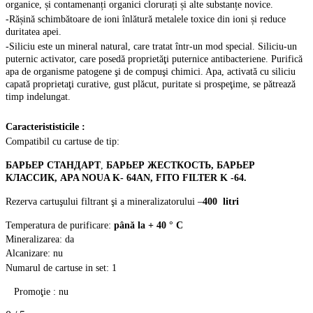
organice, și contamenanți organici clorurați și alte substanțe novice.
-Rășină schimbătoare de ioni înlătură metalele toxice din ioni și reduce
duritatea apei.
-Siliciu este un mineral natural, care tratat într-un mod special. Siliciu-un
puternic activator, care posedă proprietăţi puternice antibacteriene. Purifică
apa de organisme patogene şi de compuşi chimici. Apa, activată cu siliciu
capată proprietaţi curative, gust plăcut, puritate si prospeţime, se pătrează
timp indelungat.
Caracterististicile :
Compatibil cu cartuse de tip:
БАРЬЕР
СТАНДАРТ
,
БАРЬЕР
ЖЕСТКОСТЬ
,
БАРЬЕР
КЛАССИК
,
APA NOUA K- 64AN, FITO FILTER K -64.
Rezerva cartuşului filtrant şi a mineralizatorului –
400
litri
Temperatura de purificare:
până la + 40 ° C
Mineralizarea: da
Alcanizare: nu
Numarul de cartuse in set: 1
Promoţie
: nu