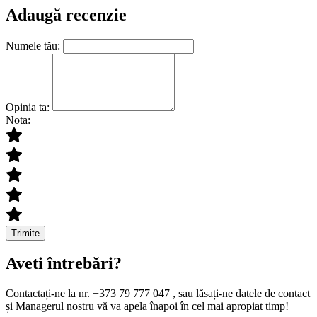
Adaugă recenzie
Numele tău:
Opinia ta:
Nota:
Trimite
Aveti întrebări?
Contactați-ne la nr. +373 79 777 047 , sau lăsați-ne datele de contact
și Managerul nostru vă va apela înapoi în cel mai apropiat timp!