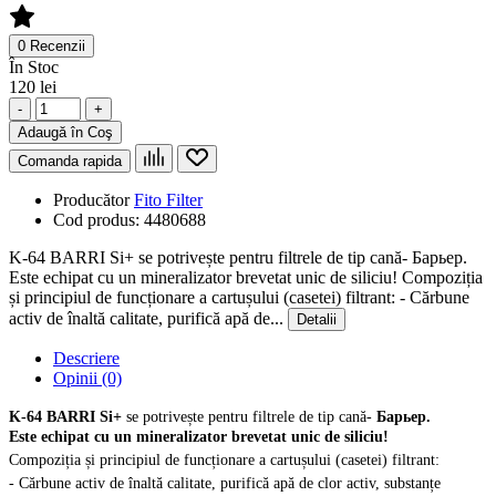
0 Recenzii
În Stoc
120 lei
-
+
Adaugă în Coş
Comanda rapida
Producător
Fito Filter
Cod produs:
4480688
K-64 BARRI Si+ se potrivește pentru filtrele de tip cană- Барьер.
Este echipat cu un mineralizator brevetat unic de siliciu! Compoziția
și principiul de funcționare a cartușului (casetei) filtrant: - Cărbune
activ de înaltă calitate, purifică apă de...
Detalii
Descriere
Opinii (0)
K-64 BARRI Si+
se potrivește pentru filtrele de tip cană-
Барьер.
Este echipat cu un mineralizator brevetat unic de siliciu!
Compoziția și principiul de funcționare a cartușului (casetei) filtrant:
- Cărbune activ de înaltă calitate, purifică apă de clor activ, substanțe