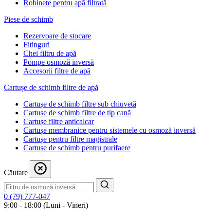
Robinete pentru apă filtrată
Piese de schimb
Rezervoare de stocare
Fitinguri
Chei filtru de apă
Pompe osmoză inversă
Accesorii filtre de apă
Cartușe de schimb filtre de apă
Cartușe de schimb filtre sub chiuvetă
Cartușe de schimb filtre de tip cană
Cartușe filtre anticalcar
Cartușe membranice pentru sistemele cu osmoză inversă
Cartușe pentru filtre magistrale
Cartușe de schimb pentru purifaere
Căutare
0 (79) 777-047
9:00 - 18:00 (Luni - Vineri)