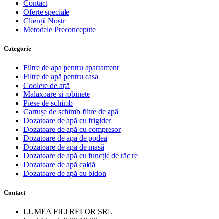
Contact
Oferte speciale
Clienții Noștri
Metodele Preconcepute
Сategorie
Filtre de apa pentru apartament
Filtre de apă pentru casa
Coolere de apă
Malaxoare si robinete
Piese de schimb
Cartușe de schimb filtre de apă
Dozatoare de apă cu frigider
Dozatoare de apă cu compresor
Dozatoare de apa de podea
Dozatoare de apa de masă
Dozatoare de apă cu funcție de răcire
Dozatoare de apă caldă
Dozatoare de apă cu bidon
Contact
LUMEA FILTRELOR SRL