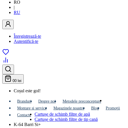
RO
|
RU
Înregistrează-te
Autentifică-te
0
0 lei
Coșul este gol!
Branduri
Despre noi
Metodele preconcepture
Montare si service
Мagazinele noastre
Blog
Promoții
Cartușe de schimb filtre de apă
Contacte
Cartușe de schimb filtre de tip cană
K-64 Barri Si+