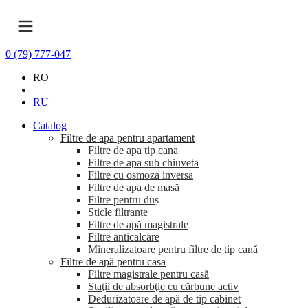
0 (79) 777-047
RO
|
RU
Catalog
Filtre de apa pentru apartament
Filtre de apa tip cana
Filtre de apa sub chiuveta
Filtre cu osmoza inversa
Filtre de apa de masă
Filtre pentru duș
Sticle filtrante
Filtre de apă magistrale
Filtre anticalcare
Mineralizatoare pentru filtre de tip cană
Filtre de apă pentru casa
Filtre magistrale pentru casă
Staţii de absorbţie cu cărbune activ
Dedurizatoare de apă de tip cabinet