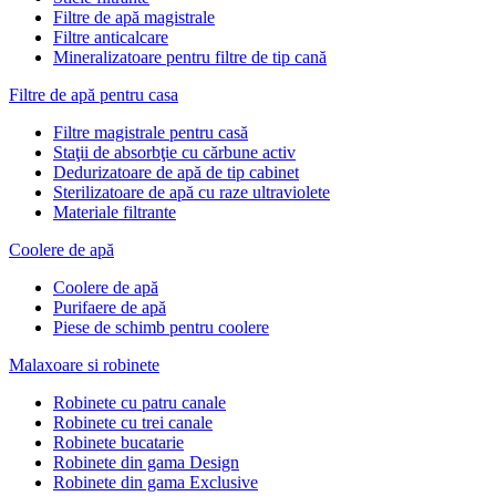
Filtre de apă magistrale
Filtre anticalcare
Mineralizatoare pentru filtre de tip cană
Filtre de apă pentru casa
Filtre magistrale pentru casă
Staţii de absorbţie cu cărbune activ
Dedurizatoare de apă de tip cabinet
Sterilizatoare de apă cu raze ultraviolete
Materiale filtrante
Coolere de apă
Сoolere de apă
Purifaere de apă
Piese de schimb pentru coolere
Malaxoare si robinete
Robinete cu patru canale
Robinete cu trei canale
Robinete bucatarie
Robinete din gama Design
Robinete din gama Exclusive