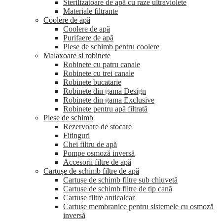
Sterilizatoare de apă cu raze ultraviolete
Materiale filtrante
Coolere de apă
Сoolere de apă
Purifaere de apă
Piese de schimb pentru coolere
Malaxoare si robinete
Robinete cu patru canale
Robinete cu trei canale
Robinete bucatarie
Robinete din gama Design
Robinete din gama Exclusive
Robinete pentru apă filtrată
Piese de schimb
Rezervoare de stocare
Fitinguri
Chei filtru de apă
Pompe osmoză inversă
Accesorii filtre de apă
Cartușe de schimb filtre de apă
Cartușe de schimb filtre sub chiuvetă
Cartușe de schimb filtre de tip cană
Cartușe filtre anticalcar
Cartușe membranice pentru sistemele cu osmoză
inversă