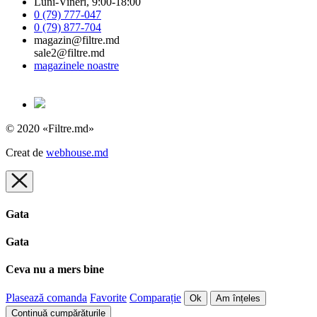
Luni-Vineri, 9:00-18:00
0 (79) 777-047
0 (79) 877-704
magazin@filtre.md
sale2@filtre.md
magazinele noastre
© 2020 «Filtre.md»
Creat de
webhouse.md
Gata
Gata
Ceva nu a mers bine
Plasează comanda
Favorite
Comparație
Ok
Am înțeles
Continuă cumpărăturile