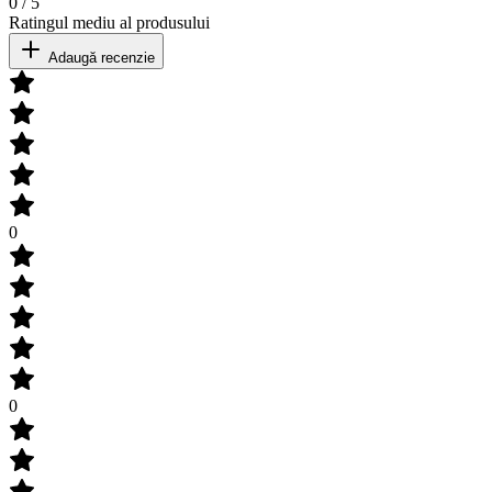
0
/
5
Ratingul mediu al produsului
Adaugă recenzie
0
0