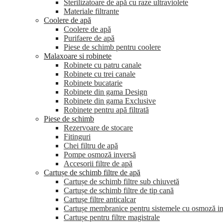
Sterilizatoare de apă cu raze ultraviolete
Materiale filtrante
Coolere de apă
Сoolere de apă
Purifaere de apă
Piese de schimb pentru coolere
Malaxoare si robinete
Robinete cu patru canale
Robinete cu trei canale
Robinete bucatarie
Robinete din gama Design
Robinete din gama Exclusive
Robinete pentru apă filtrată
Piese de schimb
Rezervoare de stocare
Fitinguri
Chei filtru de apă
Pompe osmoză inversă
Accesorii filtre de apă
Cartușe de schimb filtre de apă
Cartușe de schimb filtre sub chiuvetă
Cartușe de schimb filtre de tip cană
Cartușe filtre anticalcar
Cartușe membranice pentru sistemele cu osmoză i
Cartușe pentru filtre magistrale