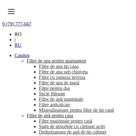
0 (79) 777-047
RO
|
RU
Catalog
Filtre de apa pentru apartament
Filtre de apa tip cana
Filtre de apa sub chiuveta
Filtre cu osmoza inversa
Filtre de apa de masă
Filtre pentru duș
Sticle filtrante
Filtre de apă magistrale
Filtre anticalcare
Mineralizatoare pentru filtre de tip cană
Filtre de apă pentru casa
Filtre magistrale pentru casă
Staţii de absorbţie cu cărbune activ
Dedurizatoare de apă de tip cabinet