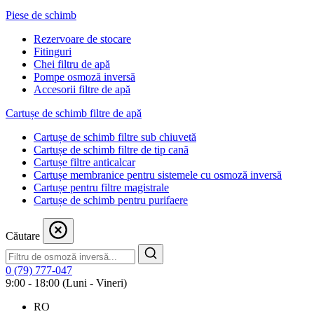
Piese de schimb
Rezervoare de stocare
Fitinguri
Chei filtru de apă
Pompe osmoză inversă
Accesorii filtre de apă
Cartușe de schimb filtre de apă
Cartușe de schimb filtre sub chiuvetă
Cartușe de schimb filtre de tip cană
Cartușe filtre anticalcar
Cartușe membranice pentru sistemele cu osmoză inversă
Cartușe pentru filtre magistrale
Cartușe de schimb pentru purifaere
Căutare
0 (79) 777-047
9:00 - 18:00 (Luni - Vineri)
RO