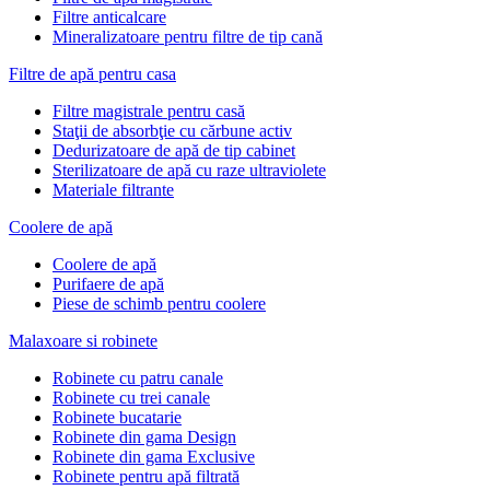
Filtre anticalcare
Mineralizatoare pentru filtre de tip cană
Filtre de apă pentru casa
Filtre magistrale pentru casă
Staţii de absorbţie cu cărbune activ
Dedurizatoare de apă de tip cabinet
Sterilizatoare de apă cu raze ultraviolete
Materiale filtrante
Coolere de apă
Сoolere de apă
Purifaere de apă
Piese de schimb pentru coolere
Malaxoare si robinete
Robinete cu patru canale
Robinete cu trei canale
Robinete bucatarie
Robinete din gama Design
Robinete din gama Exclusive
Robinete pentru apă filtrată