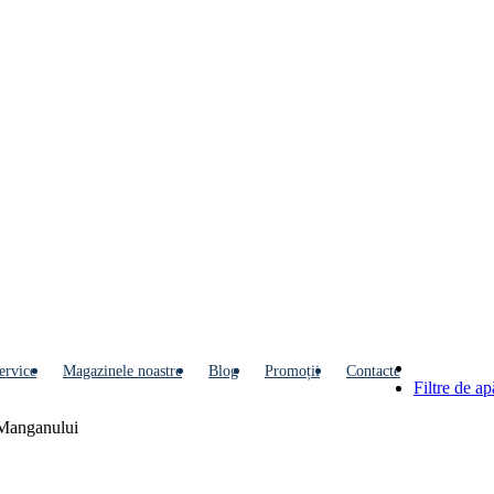
ervice
Мagazinele noastre
Blog
Promoții
Contacte
Filtre de a
 Manganului