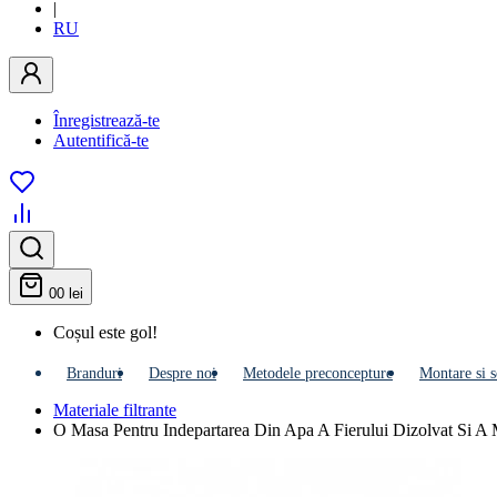
|
RU
Înregistrează-te
Autentifică-te
0
0 lei
Coșul este gol!
Branduri
Despre noi
Metodele preconcepture
Montare si s
Materiale filtrante
O Masa Pentru Indepartarea Din Apa A Fierului Dizolvat Si A