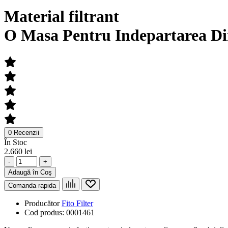
Material filtrant
O Masa Pentru Indepartarea Din
0 Recenzii
În Stoc
2.660 lei
-
+
Adaugă în Coş
Comanda rapida
Producător
Fito Filter
Cod produs:
0001461