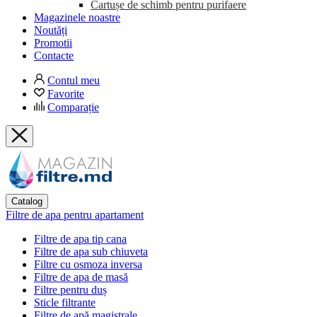
Cartușe de schimb pentru purifaere
Magazinele noastre
Noutăți
Promotii
Contacte
Contul meu
Favorite
Comparație
Catalog
Filtre de apa pentru apartament
Filtre de apa tip cana
Filtre de apa sub chiuveta
Filtre cu osmoza inversa
Filtre de apa de masă
Filtre pentru duș
Sticle filtrante
Filtre de apă magistrale