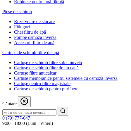
Robinete pentru apă filtrată
Piese de schimb
Rezervoare de stocare
Fitinguri
Chei filtru de apă
Pompe osmoză inversă
Accesorii filtre de apă
Cartușe de schimb filtre de apă
Cartușe de schimb filtre sub chiuvetă
Cartușe de schimb filtre de tip cană
Cartușe filtre anticalcar
Cartușe membranice pentru sistemele cu osmoză inversă
Cartușe pentru filtre magistrale
Cartușe de schimb pentru purifaere
Căutare
0 (79) 777-047
9:00 - 18:00 (Luni - Vineri)