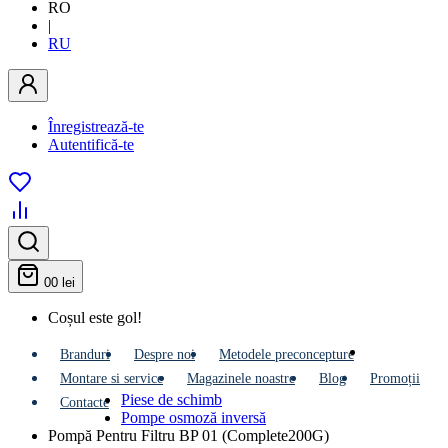
RO
|
RU
Înregistrează-te
Autentifică-te
0
0 lei
Coșul este gol!
Branduri
Despre noi
Metodele preconcepture
Montare si service
Мagazinele noastre
Blog
Promoții
Piese de schimb
Contacte
Pompe osmoză inversă
Pompă Pentru Filtru BP 01 (Complete200G)