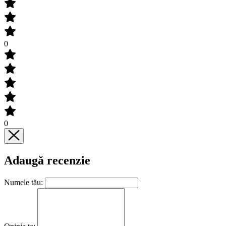
0
0
Adaugă recenzie
Numele tău: