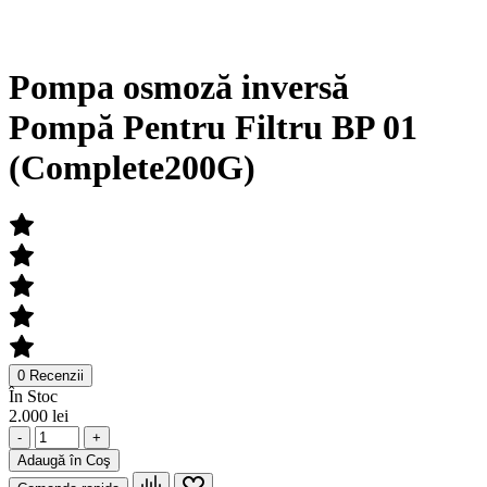
Pompa osmoză inversă
Pompă Pentru Filtru BP 01
(Complete200G)
0 Recenzii
În Stoc
2.000 lei
-
+
Adaugă în Coş