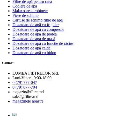
Filtre de apă pentru casa
Coolere de apă
Malaxoare si robinete
Piese de schimb
Cartușe de schimb filtre de apă
Dozatoare de apă cu frigider
Dozatoare de apă cu compresor
Dozatoare de apa de podea
Dozatoare de apa de masă
Dozatoare de apă cu funcție de răcire
Dozatoare de apă caldă
Dozatoare de apă cu bidon
Contact
LUMEA FILTRELOR SRL
Luni-Vineri, 9:00-18:00
0 (79) 777-047
0 (79) 877-704
magazin@filtre.md
sale2@filtre.md
magazinele noastre