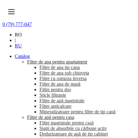
0 (79) 777-047
RO
|
RU
Catalog
Filtre de apa pentru apartament
Filtre de apa tip cana
Filtre de apa sub chiuveta
Filtre cu osmoza inversa
Filtre de apa de masă
Filtre pentru duș
Sticle filtrante
Filtre de apă magistrale
Filtre anticalcare
Mineralizatoare pentru filtre de tip cană
Filtre de apă pentru casa
Filtre magistrale pentru casă
Staţii de absorbţie cu cărbune activ
Dedurizatoare de apă de tip cabinet