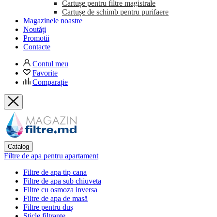
Cartușe pentru filtre magistrale
Cartușe de schimb pentru purifaere
Magazinele noastre
Noutăți
Promotii
Contacte
Contul meu
Favorite
Comparație
Catalog
Filtre de apa pentru apartament
Filtre de apa tip cana
Filtre de apa sub chiuveta
Filtre cu osmoza inversa
Filtre de apa de masă
Filtre pentru duș
Sticle filtrante