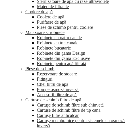
Sterilizatoare de apă cu raze ultraviolete
Materiale filtrante
Coolere de apă
Сoolere de apă
Purifaere de apă
Piese de schimb pentru coolere
Malaxoare si robinete
Robinete cu patru canale
Robinete cu trei canale
Robinete bucatarie
Robinete din gama Design
Robinete din gama Exclusive
Robinete pentru apă filtrată
Piese de schimb
Rezervoare de stocare
Fitinguri
Chei filtru de apă
Pompe osmoză inversă
Accesorii filtre de apă
Cartușe de schimb filtre de apă
Cartușe de schimb filtre sub chiuvetă
Cartușe de schimb filtre de tip cană
Cartușe filtre anticalcar
Cartușe membranice pentru sistemele cu osmoză
inversă