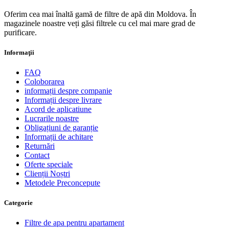
Oferim cea mai înaltă gamă de filtre de apă din Moldova. În
magazinele noastre veți găsi filtrele cu cel mai mare grad de
purificare.
Informaţii
FAQ
Coloborarea
informații despre companie
Informații despre livrare
Acord de aplicatiune
Lucrarile noastre
Obligațiuni de garanție
Informații de achitare
Returnări
Contact
Oferte speciale
Clienții Noștri
Metodele Preconcepute
Сategorie
Filtre de apa pentru apartament