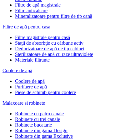
Filtre de apă magistrale
Filtre anticalcare
Mineralizatoare pentru filtre de tip cană
Filtre de apă pentru casa
Filtre magistrale pentru casă
Staţii de absorbţie cu cărbune activ
Dedurizatoare de apă de tip cabinet
Sterilizatoare de apă cu raze ultraviolete
Materiale filtrante
Coolere de apă
Сoolere de apă
Purifaere de apă
Piese de schimb pentru coolere
Malaxoare si robinete
Robinete cu patru canale
Robinete cu trei canale
Robinete bucatarie
Robinete din gama Design
Robinete din gama Exclusive