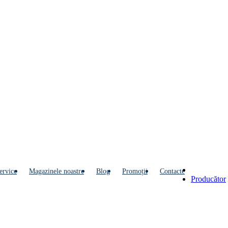
ervice
Мagazinele noastre
Blog
Promoții
Contacte
Producător