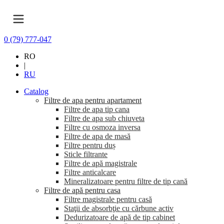
0 (79) 777-047
RO
|
RU
Catalog
Filtre de apa pentru apartament
Filtre de apa tip cana
Filtre de apa sub chiuveta
Filtre cu osmoza inversa
Filtre de apa de masă
Filtre pentru duș
Sticle filtrante
Filtre de apă magistrale
Filtre anticalcare
Mineralizatoare pentru filtre de tip cană
Filtre de apă pentru casa
Filtre magistrale pentru casă
Staţii de absorbţie cu cărbune activ
Dedurizatoare de apă de tip cabinet