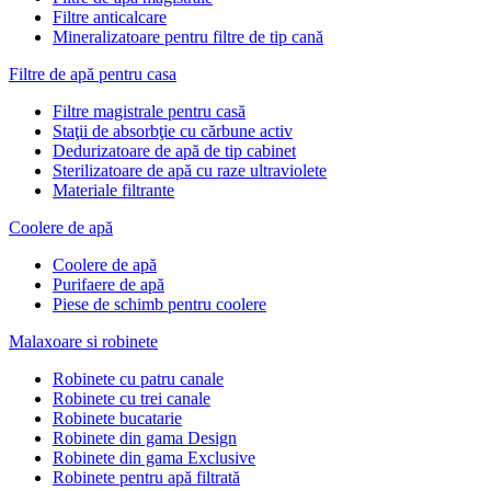
Filtre anticalcare
Mineralizatoare pentru filtre de tip cană
Filtre de apă pentru casa
Filtre magistrale pentru casă
Staţii de absorbţie cu cărbune activ
Dedurizatoare de apă de tip cabinet
Sterilizatoare de apă cu raze ultraviolete
Materiale filtrante
Coolere de apă
Сoolere de apă
Purifaere de apă
Piese de schimb pentru coolere
Malaxoare si robinete
Robinete cu patru canale
Robinete cu trei canale
Robinete bucatarie
Robinete din gama Design
Robinete din gama Exclusive
Robinete pentru apă filtrată