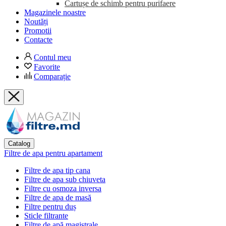
Cartușe de schimb pentru purifaere
Magazinele noastre
Noutăți
Promotii
Contacte
Contul meu
Favorite
Comparație
Catalog
Filtre de apa pentru apartament
Filtre de apa tip cana
Filtre de apa sub chiuveta
Filtre cu osmoza inversa
Filtre de apa de masă
Filtre pentru duș
Sticle filtrante
Filtre de apă magistrale