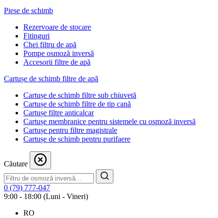
Piese de schimb
Rezervoare de stocare
Fitinguri
Chei filtru de apă
Pompe osmoză inversă
Accesorii filtre de apă
Cartușe de schimb filtre de apă
Cartușe de schimb filtre sub chiuvetă
Cartușe de schimb filtre de tip cană
Cartușe filtre anticalcar
Cartușe membranice pentru sistemele cu osmoză inversă
Cartușe pentru filtre magistrale
Cartușe de schimb pentru purifaere
Căutare
0 (79) 777-047
9:00 - 18:00 (Luni - Vineri)
RO