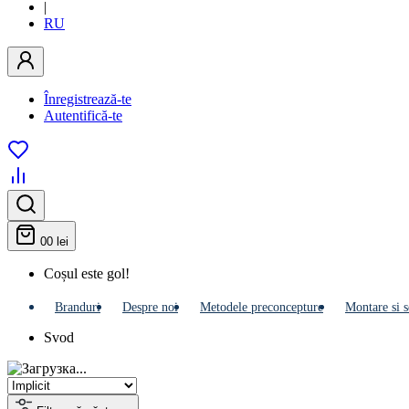
|
RU
Înregistrează-te
Autentifică-te
0
0 lei
Coșul este gol!
Branduri
Despre noi
Metodele preconcepture
Montare si s
Svod