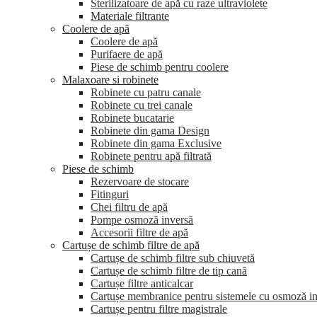
Sterilizatoare de apă cu raze ultraviolete
Materiale filtrante
Coolere de apă
Сoolere de apă
Purifaere de apă
Piese de schimb pentru coolere
Malaxoare si robinete
Robinete cu patru canale
Robinete cu trei canale
Robinete bucatarie
Robinete din gama Design
Robinete din gama Exclusive
Robinete pentru apă filtrată
Piese de schimb
Rezervoare de stocare
Fitinguri
Chei filtru de apă
Pompe osmoză inversă
Accesorii filtre de apă
Cartușe de schimb filtre de apă
Cartușe de schimb filtre sub chiuvetă
Cartușe de schimb filtre de tip cană
Cartușe filtre anticalcar
Cartușe membranice pentru sistemele cu osmoză i
Cartușe pentru filtre magistrale