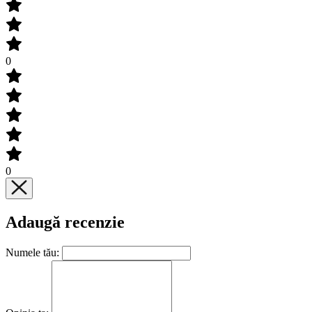
0
0
Adaugă recenzie
Numele tău: