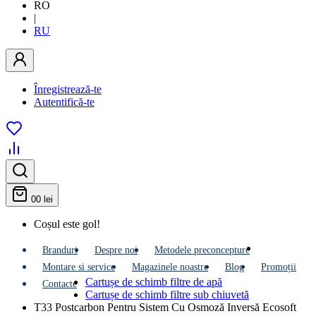
RO
|
RU
Înregistrează-te
Autentifică-te
0
0 lei
Coșul este gol!
Branduri
Despre noi
Metodele preconcepture
Montare si service
Мagazinele noastre
Blog
Promoții
Cartușe de schimb filtre de apă
Contacte
Cartușe de schimb filtre sub chiuvetă
T33 Postcarbon Pentru Sistem Cu Osmoză Inversă Ecosoft