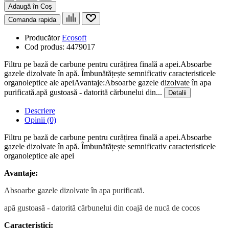
Adaugă în Coş
Comanda rapida
Producător
Ecosoft
Cod produs:
4479017
Filtru pe bază de carbune pentru curățirea finală a apei.Absoarbe
gazele dizolvate în apă. Îmbunătățește semnificativ caracteristicele
organoleptice ale apeiAvantaje:Absoarbe gazele dizolvate în apa
purificată.apă gustoasă - datorită cărbunelui din...
Detalii
Descriere
Opinii (0)
Filtru pe bază de carbune pentru curățirea finală a apei.Absoarbe
gazele dizolvate în apă. Îmbunătățește semnificativ caracteristicele
organoleptice ale apei
Avantaje:
Absoarbe gazele dizolvate în apa purificată.
apă gustoasă - datorită cărbunelui din coajă de nucă de cocos
Caracteristici: