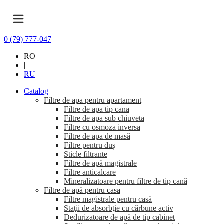
0 (79) 777-047
RO
|
RU
Catalog
Filtre de apa pentru apartament
Filtre de apa tip cana
Filtre de apa sub chiuveta
Filtre cu osmoza inversa
Filtre de apa de masă
Filtre pentru duș
Sticle filtrante
Filtre de apă magistrale
Filtre anticalcare
Mineralizatoare pentru filtre de tip cană
Filtre de apă pentru casa
Filtre magistrale pentru casă
Staţii de absorbţie cu cărbune activ
Dedurizatoare de apă de tip cabinet