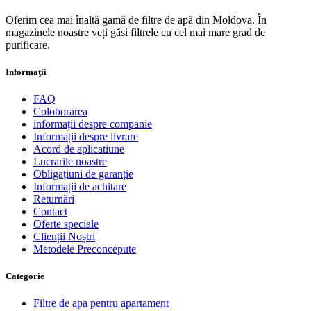
Oferim cea mai înaltă gamă de filtre de apă din Moldova. În
magazinele noastre veți găsi filtrele cu cel mai mare grad de
purificare.
Informaţii
FAQ
Coloborarea
informații despre companie
Informații despre livrare
Acord de aplicatiune
Lucrarile noastre
Obligațiuni de garanție
Informații de achitare
Returnări
Contact
Oferte speciale
Clienții Noștri
Metodele Preconcepute
Сategorie
Filtre de apa pentru apartament