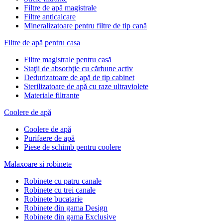
Filtre de apă magistrale
Filtre anticalcare
Mineralizatoare pentru filtre de tip cană
Filtre de apă pentru casa
Filtre magistrale pentru casă
Staţii de absorbţie cu cărbune activ
Dedurizatoare de apă de tip cabinet
Sterilizatoare de apă cu raze ultraviolete
Materiale filtrante
Coolere de apă
Сoolere de apă
Purifaere de apă
Piese de schimb pentru coolere
Malaxoare si robinete
Robinete cu patru canale
Robinete cu trei canale
Robinete bucatarie
Robinete din gama Design
Robinete din gama Exclusive