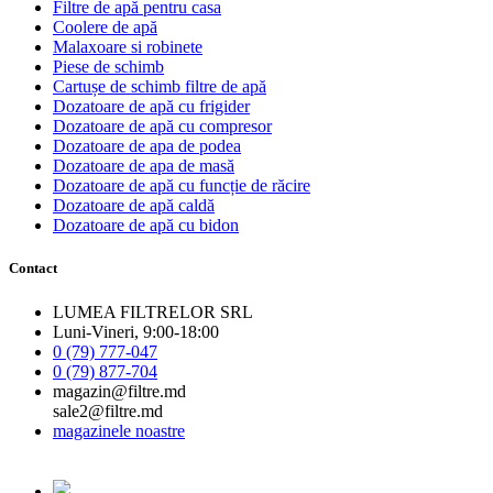
Filtre de apă pentru casa
Coolere de apă
Malaxoare si robinete
Piese de schimb
Cartușe de schimb filtre de apă
Dozatoare de apă cu frigider
Dozatoare de apă cu compresor
Dozatoare de apa de podea
Dozatoare de apa de masă
Dozatoare de apă cu funcție de răcire
Dozatoare de apă caldă
Dozatoare de apă cu bidon
Contact
LUMEA FILTRELOR SRL
Luni-Vineri, 9:00-18:00
0 (79) 777-047
0 (79) 877-704
magazin@filtre.md
sale2@filtre.md
magazinele noastre