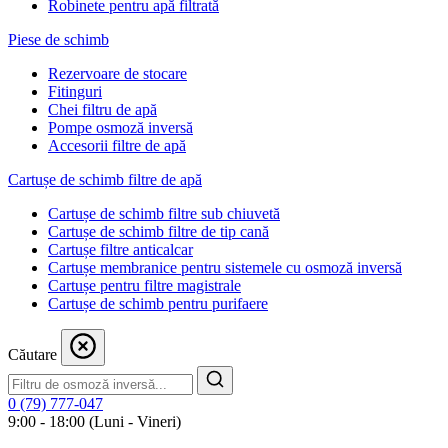
Robinete pentru apă filtrată
Piese de schimb
Rezervoare de stocare
Fitinguri
Chei filtru de apă
Pompe osmoză inversă
Accesorii filtre de apă
Cartușe de schimb filtre de apă
Cartușe de schimb filtre sub chiuvetă
Cartușe de schimb filtre de tip cană
Cartușe filtre anticalcar
Cartușe membranice pentru sistemele cu osmoză inversă
Cartușe pentru filtre magistrale
Cartușe de schimb pentru purifaere
Căutare
0 (79) 777-047
9:00 - 18:00 (Luni - Vineri)