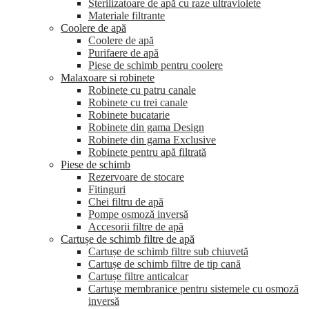
Sterilizatoare de apă cu raze ultraviolete
Materiale filtrante
Coolere de apă
Сoolere de apă
Purifaere de apă
Piese de schimb pentru coolere
Malaxoare si robinete
Robinete cu patru canale
Robinete cu trei canale
Robinete bucatarie
Robinete din gama Design
Robinete din gama Exclusive
Robinete pentru apă filtrată
Piese de schimb
Rezervoare de stocare
Fitinguri
Chei filtru de apă
Pompe osmoză inversă
Accesorii filtre de apă
Cartușe de schimb filtre de apă
Cartușe de schimb filtre sub chiuvetă
Cartușe de schimb filtre de tip cană
Cartușe filtre anticalcar
Cartușe membranice pentru sistemele cu osmoză
inversă