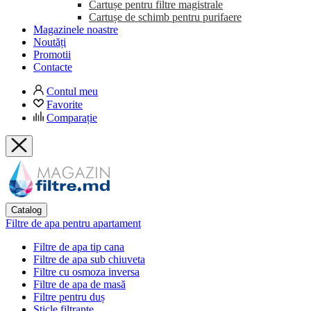
Cartușe pentru filtre magistrale
Cartușe de schimb pentru purifaere
Magazinele noastre
Noutăți
Promotii
Contacte
Contul meu
Favorite
Comparație
Catalog
Filtre de apa pentru apartament
Filtre de apa tip cana
Filtre de apa sub chiuveta
Filtre cu osmoza inversa
Filtre de apa de masă
Filtre pentru duș
Sticle filtrante