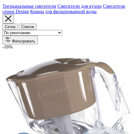
Трехканальные смесители
Смесители для кухни
Смесители
серии Design
Краны для фильтрованной воды
Сетка
Список
Фильтровать
-16%