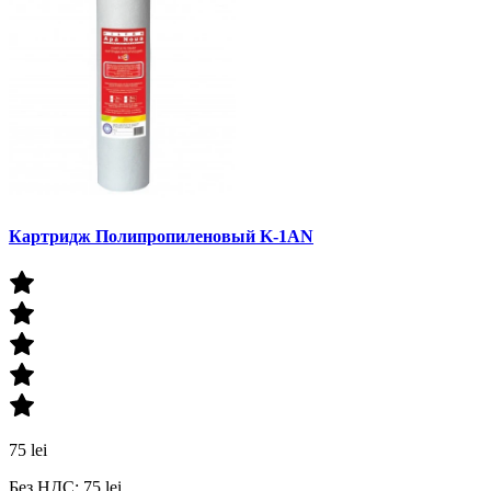
Картридж Полипропиленовый K-1AN
75 lei
Без НДС: 75 lei