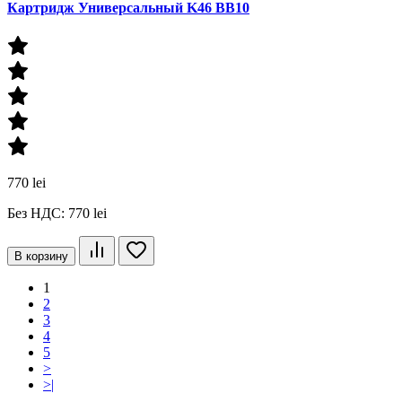
Картридж Универсальный K46 BB10
770 lei
Без НДС: 770 lei
В корзину
1
2
3
4
5
>
>|