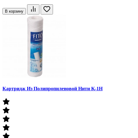
В корзину
Картридж Из Полипропиленовой Нити K-1Н