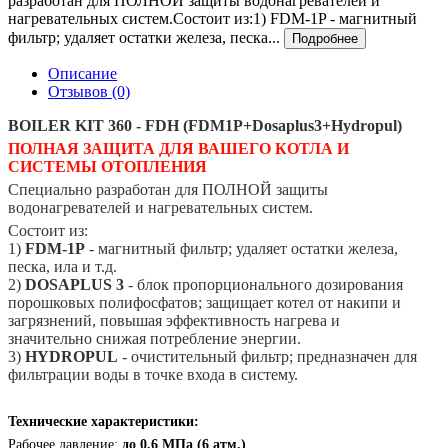
разработан для ПОЛНОЙ защиты водонагревателей и
нагревательных систем.Состоит из:1) FDM-1P - магнитный
фильтр; удаляет остатки железа, песка...
Подробнее
Описание
Отзывов (0)
BOILER KIT 360 - FDH (FDM1P+Dosaplus3+Hydropul)
ПОЛНАЯ ЗАЩИТА ДЛЯ ВАШЕГО КОТЛА И
СИСТЕМЫ ОТОПЛЕНИЯ
Специально разработан для ПОЛНОЙ защиты
водонагревателей и нагревательных систем.
Состоит из:
1)
FDM-1P
- магнитный фильтр; удаляет остатки железа,
песка, ила и т.д.
2)
DOSAPLUS 3
- блок пропорционального дозирования
порошковых полифосфатов; защищает котел от накипи и
загрязнений, повышая эффективность нагрева и
значительно снижая потребление энергии.
3)
HYDROPUL
- очистительный фильтр; предназначен для
фильтрации воды в точке входа в систему.
Технические характеристики:
Рабочее давление:
до 0,6 МПа (6 атм.)