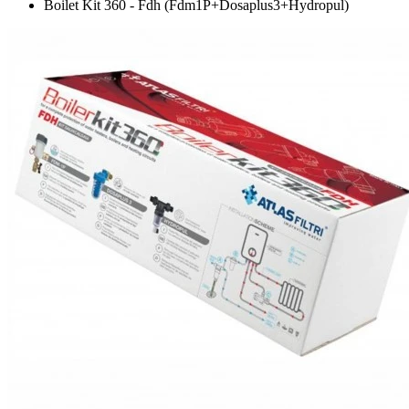
Boilet Kit 360 - Fdh (Fdm1P+Dosaplus3+Hydropul)