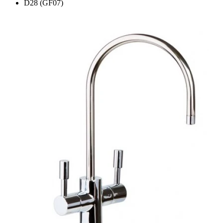
D28 (GF07)