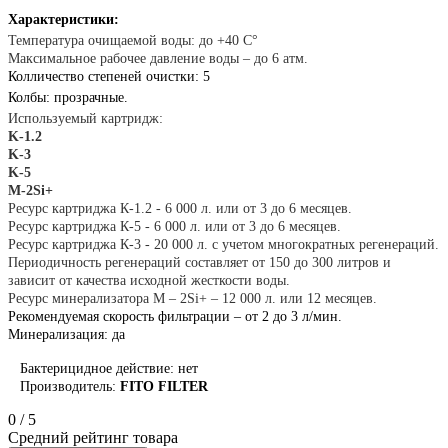
Характеристики:
Температура очищаемой воды:
до +40 С°
Максимальное рабочее давление воды
– до 6 атм.
Колличество степеней очистки: 5
Колбы: прозрачные.
Используемый картридж:
K-1.2
K-3
K-5
M-2Si+
Ресурс картриджа К-1.2 - 6 000 л.
или от 3 до 6 месяцев.
Ресурс картриджа К-5 - 6 000 л.
или от 3 до 6 месяцев.
Ресурс картриджа К-3 - 20 000 л.
с учетом многократных регенераций.
Периодичность регенераций составляет от 150 до 300 литров и
зависит от качества исходной жесткости воды.
Ресурс минерализатора М – 2Si+ – 12 000 л.
или 12 месяцев.
Рекомендуемая скорость фильтрации
– от 2 до
3
л/мин.
Минерализация: да
Бактерицидное действие: нет
Производитель:
FITO FILTER
0
/
5
Средний рейтинг товара