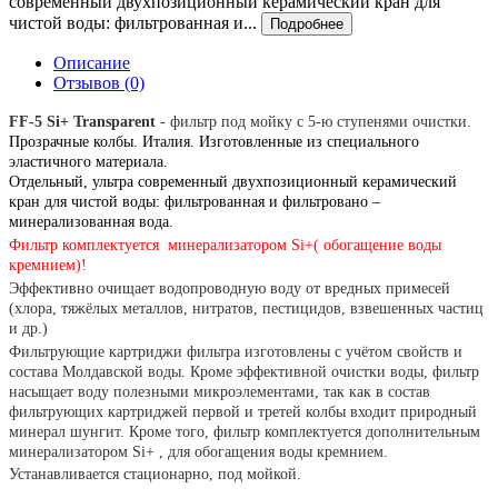
современный двухпозиционный керамический кран для
чистой воды: фильтрованная и...
Подробнее
Описание
Отзывов (0)
FF
-5 Si
+
Transparent
- фильтр под мойку с 5-ю ступенями очистки.
Прозрачные колбы. Италия. Изготовленные из специального
эластичного материала.
Отдельный, ультра современный двухпозиционный керамический
кран для чистой воды: фильтрованная и фильтровано –
минерализованная вода.
Фильтр комплектуется
минерализатором
Si
+( обогащение воды
кремнием)!
Эффективно очищает водопроводную воду от вредных примесей
(хлора, тяжёлых металлов, нитратов, пестицидов, взвешенных частиц
и др.)
Фильтрующие картриджи фильтра изготовлены с учётом свойств и
состава Молдавской воды. Кроме эффективной очистки воды, фильтр
насыщает воду полезными микроэлементами, так как в состав
фильтрующих картриджей первой и третей колбы входит природный
минерал шунгит. Кроме того, фильтр комплектуется дополнительным
минерализатором Si+ , для обогащения воды кремнием.
Устанавливается стационарно, под мойкой.