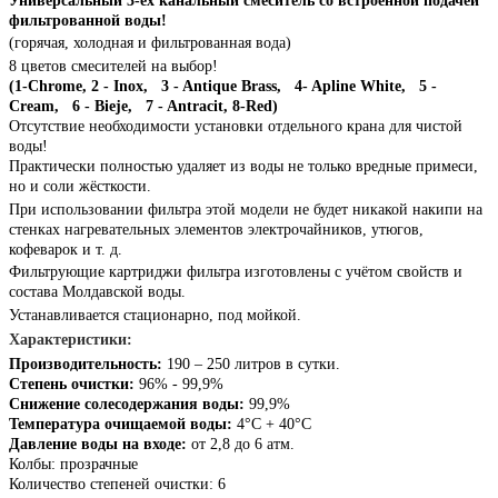
Универсальный 3-ех канальный смеситель со встроенной подачей
фильтрованной воды!
(горячая, холодная и фильтрованная вода)
8 цветов смесителей на выбор!
(1-Chrome, 2 - Inox, 3 - Antique Brass, 4- Apline White, 5 -
Cream, 6 - Bieje, 7 - Antracit, 8-Red)
Отсутствие необходимости установки отдельного крана для чистой
воды!
Практически полностью удаляет из воды не только вредные примеси,
но и соли жёсткости.
При использовании фильтра этой модели не будет никакой накипи на
стенках нагревательных элементов электрочайников, утюгов,
кофеварок и т. д.
Фильтрующие картриджи фильтра изготовлены с учётом свойств и
состава Молдавской воды.
Устанавливается стационарно, под мойкой.
Характеристики:
Производительность:
190 – 250 литров в сутки.
Степень очистки:
96% - 99,9%
Снижение солесодержания воды:
99,9%
Температура очищаемой воды:
4°С + 40°С
Давление воды на входе:
от 2,8 до 6 атм.
Колбы: прозрачные
Количество степеней очистки:
6