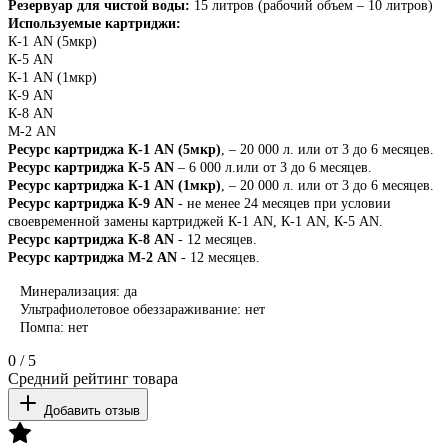
Резервуар для чистой воды:
15 литров (рабочий объем – 10 литров)
Используемые картриджи:
К-1
AN
(5мкр)
К-5
AN
К-1
AN
(1мкр)
К-9
AN
К-8
AN
M
-2
AN
Ресурс картриджа К-1
AN
(5мкр)
, – 20 000 л. или от 3 до 6 месяцев.
Ресурс картриджа К-5
AN
– 6 000 л.или от 3 до 6 месяцев.
Ресурс картриджа К-1
AN
(1мкр)
, – 20 000 л. или от 3 до 6 месяцев.
Ресурс картриджа К-9
AN
- не менее 24 месяцев при условии
своевременной замены картриджей К-1
AN
, К-1
AN
, К-5
AN
.
Ресурс картриджа К-8
AN
- 12 месяцев.
Ресурс картриджа
M
-2
AN
- 12 месяцев.
Минерализация: да
Ультрафиолетовое обеззараживание: нет
Помпа: нет
0
/
5
Средний рейтинг товара
Добавить отзыв