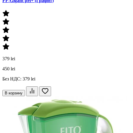
FF-Gigant pH+ (Графит)
379 lei
450 lei
Без НДС: 379 lei
В корзину