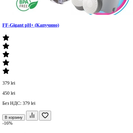
FF-Gigant pH+ (Капучино)
379 lei
450 lei
Без НДС: 379 lei
В корзину
-16%