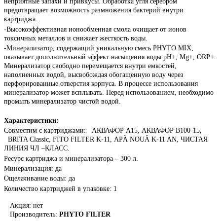
неприятные запахи и привкусы. Обработка угля серебром
предотвращает возможность размножения бактерий внутри
картриджа.
-Высокоэффективная ионообменная смола очищает от ионов
токсичных металлов и снижает жесткость воды.
-Минерализатор, содержащий уникальную смесь
PHYTO
MIX
,
оказывает дополнительный эффект насыщения воды
pH
+,
Mg
+,
ORP
+.
Минерализатор свободно перемещается внутри емкостей,
наполненных водой, высвобождая обогащенную воду через
перфорированные отверстия корпуса. В процессе использования
минерализатор может всплывать. Перед использованием, необходимо
промыть минерализатор чистой водой.
Характеристики:
Совместим с картриджами:
АКВАФОР
A
15
,
АКВАФОР
B
100-15,
BRITA
Classic
,
FITO
FILTER
K
-11,
AP
Ă
NOU
Ă K
-
11 AN, ЧИСТАЯ
ЛИНИЯ ЧЛ –КЛАСС.
Ресурс картриджа и минерализатора
– 300 л.
Минерализация: да
Ощелачивание воды: да
Количество картриджей в упаковке: 1
Акция: нет
Производитель:
PHYTO FILTER