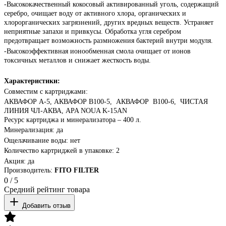
-Высококачественный кокосовый активированный уголь, содержащий
серебро, очищает воду от активного хлора, органических и
хлорорганических загрязнений, других вредных веществ. Устраняет
неприятные запахи и привкусы. Обработка угля серебром
предотвращает возможность размножения бактерий внутри модуля.
-Высокоэффективная ионообменная смола очищает от ионов
токсичных металлов и снижает жесткость воды.
Характеристики:
Совместим с картриджами:
АКВАФОР А-5, АКВАФОР
B
100-5,
АКВАФОР
B
100-6,
ЧИСТАЯ
ЛИНИЯ ЧЛ-АКВА,
APA NOUA K-15AN
Ресурс картриджа и минерализатора
– 400 л.
Минерализация: да
Ощелачивание воды: нет
Количество картриджей в упаковке: 2
Акция: да
Производитель:
FITO FILTER
0
/
5
Средний рейтинг товара
Добавить отзыв