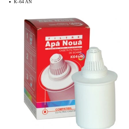
К–64 AN