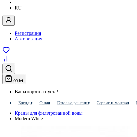
|
RU
Регистрация
Авторизация
0
0 lei
Ваша корзина пуста!
Бренды
О нас
Готовые решения
Сервис и монтаж
Краны для фильтрованной воды
Modern White