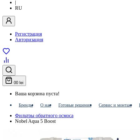
|
RU
Регистрация
Авторизация
0
0 lei
Ваша корзина пуста!
Бренды
О нас
Готовые решения
Сервис и монтаж
Фильтры обратного осмоса
Nobel Aqua 5 Boost