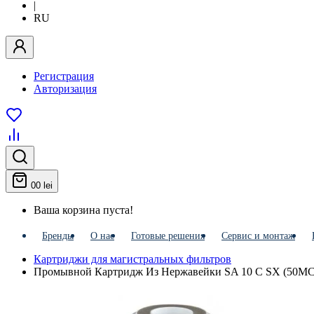
|
RU
Регистрация
Авторизация
0
0 lei
Ваша корзина пуста!
Бренды
О нас
Готовые решения
Сервис и монтаж
Картриджи для магистральных фильтров
Промывной Картридж Из Нержавейки SA 10 C SX (50M