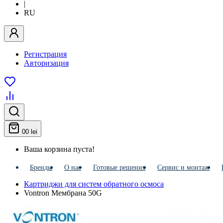
|
RU
Регистрация
Авторизация
0
0 lei
Ваша корзина пуста!
Бренды
О нас
Готовые решения
Сервис и монтаж
Картриджи для систем обратного осмоса
Vontron Мембрана 50G